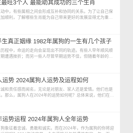
最旺3个人 最能助其成功的三个生肖
以免影响健康状况。同时，此年也是属狗人要格外
互动中，有些属相之间会形成互补和协同的关系。为了让自己保
更加顺利，了解哪些生肖能为自己带来更好的发展显得尤为重
通常脚踏实地，在日常生活中常常为他人提供有建设性的建议，
运势的提升。那么，对属狗人来说，一生中最能助其成功的三个
呢？ 属兔人 属狗人一生最旺属兔人，两者之间有着六合
半生真正姻缘 1982年属狗的一生有几个孩子
在一起合作，就能兴旺发达。正如俗话所说，“狗遇兔就能富
活历程中，命运的走向会呈现出不同的轨迹。有些人早年顺风顺
时期遭遇挫折；而另一些人尽管早期运势不佳，但随着年龄的增
往往会有所改善。那么，1982年出生的属狗人在后半生中真正
呢？他们一生中又会有多少个孩子？ 82属狗后半生真正姻缘
虎 在十二生肖中，1982年属狗与生肖虎之间存在着三合的
狗人运势 2024属狗人运势及运程如何
着他们非常适合在一起相处。对于属虎人来说，
忠诚和责任感而闻名，无论是对朋友、家人还是爱情。他们也是
。那么，属狗人在2024年的运势如何呢？总体来说，他们在
势是积极的，但需要注意的是他们的身体健康。以下是对2024年属
势的详细解析。 健康运势 在2024年，属狗人士的健康运
挑战。由于受到犯太岁的影响，你们家中可能会有丧事发生，因
4年运势运程 2024年属狗人全年运势
要关注自身的身体状况，更要对家中长辈的
狗象征着忠诚、勇敢和诚实。而在2024年，作为属狗的你将迎