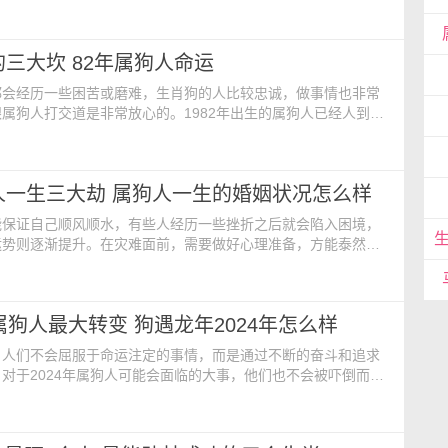
过很多途径让自己的财运越来越好，2024年下半年属狗发大财
024年财运旺盛 属狗人在2024年间的财运发展特别的旺
六合关系，能够得到很多吉星的助力，让属狗人的事业运势得到
的三大坎 82年属狗人命运
无论在职场上还是生活中，人际关系的最特别和
都会经历一些困苦或磨难，生肖狗的人比较忠诚，做事情也非常
属狗人打交道是非常放心的。1982年出生的属狗人已经人到中
都变得力不从心，那么，82年属狗的三大坎是什么呢？ 一、
属狗人的人生三大坎 第一，感情坎坷。1982年属狗的人会早
重家庭，经常维护亲人的感情关系。养狗人经历的第一个挫折是
人一生三大劫 属狗人一生的婚姻状况怎么样
于早期生活条件差，养狗人很早就会把生活的
能保证自己顺风顺水，有些人经历一些挫折之后就会陷入困境，
运势则逐渐提升。在灾难面前，需要做好心理准备，方能泰然处
属狗人而言，他们可能会经历三次大的挑战，但只要坚持不懈、
越来越好。 94年属狗人一生三大劫是什么 感情劫难
的属狗人，在2026年可能会遇到一些灾难或困难，此时已经结婚的
是属狗人最大转变 狗遇龙年2024年怎么样
临婚姻问题，而单身者可能会感到难以脱离单
，人们不会屈服于命运注定的事情，而是通过不断的奋斗和追求
对于2024年属狗人可能会面临的大事，他们也不会被吓倒而是
积极应对，坚信自己的能力和努力能够克服困难，实现自己的理
健康运势 2024年，属狗人的身体状况可能会出现较差的情
遭遇不幸的意外或受伤。因此，属狗人应注意身体保健，加强安