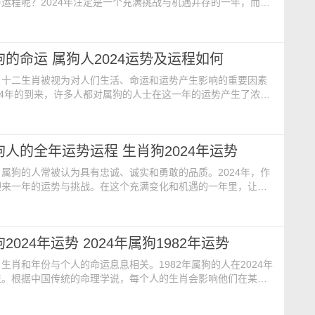
运程呢？2024年注定是一个充满挑战与机遇并存的一年，而属
个年份中经历着各种转折与变化。 属狗2024年事业运势
人的事业运势总体来说还是挺好的，总体来说还是有所进步的。
是那种特别聪明的那一种人，所以经过长时间的努力之后，他们
属狗的命运 属狗人2024运势及运程如何
也是十分的有限的，只是在原来的基础上面取
，十二生肖被视为对人们生活、命运和运势产生影响的重要因素
24年的到来，许多人都对属狗的人士在这一年的运势产生了浓厚
2024年对于属狗的人来说会是怎样一番经历呢？让我们一起来
2024年事业运势 事业上，属狗人的事业运势总体来说还是
来说还是有所进步的。他们本身就不是那种特别聪明的那一种
属狗人的全年运势运程 生肖狗2024年运势
长时间的努力之后，他们能取得的进步也是十分
属狗的人常被认为具有忠诚、诚实和勇敢的品质。2024年，作
迎来一年的运势与挑战。在这个充满变化和机遇的一年里，让我
你可能会面临的各种情况和可能的发展。 1、事业运势 进
龙年，属狗人在冲太岁的影响之下很难成功，工作方面困难重重。
事脚踏实地，总给人安守本分的感觉，但脑袋太过死板也会影响
狗2024年运势 2024年属狗1982年运势
这一年中，2024年属狗人的全年运势工作
生肖和年份与个人的命运息息相关。1982年属狗的人在2024年
注。根据中国传统的命理学说，每个人的生肖会影响他们在某些
运走向。让我们一起来看看，对于1982年属狗的人来说，2024
怎样的变化和挑战。 1982年属狗人2024年龙年运势