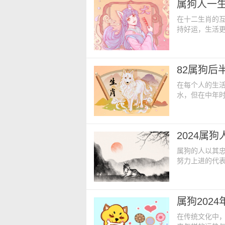
属狗人一生
全防范措施，
在十二生肖的
持好运，生活
要。属狗的人
从而推动个人
生肖是哪三个
82属狗后
的关系。只要
在每个人的生
水，但在中年
长，各方面状况
的姻缘会是谁
是什么 生肖
2024属
关系，这意味
属狗的人以其
努力上进的代表
2024年的运
狗全年完整运
势可能会遭遇
属狗202
此，您不仅需
在传统文化中，