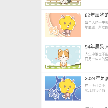
升，我们可以通
吗？ 属狗人2
盛，二者属于
82年属狗
彻底的发展，
每个人这一生
地靠谱，所以跟
年，很多事情
1982年出生
熟，但是很注
94年属狗
情感方面。由
人生中谁也不
而另一些人的
之。对于94年
勇敢面对，会
1994年出生
2024年
他们可能会面
在当今社会中
实现自我价值，
会充分准备，
想和抱负。 
况，亦可能会