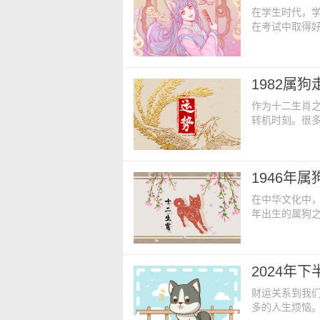
在学生时代，
在考试中取得
绩表现不错，但
业怎么样？ 2
2024年间的
1982属
责的态度，好
作为十二生肖之
转机时刻。很
运。本文将探讨
开生肖狗的命运
命运都受到生
1946年属
一。1982年
在中华文化中，
年出生的属狗之
一年里，他们
随着时间来到2
为冲太岁，相
2024年
说，整体运势还
财运关系到我
多的人生烦恼