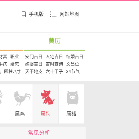
手机版
网站地图
黄历
财富
职业
安门吉日
入宅吉日
结婚吉日
手痣
婚恋
嫁娶吉日
吉时查询
文昌位
花
四柱八字
天干地支
六十甲子
24节气
属鸡
属狗
属猪
常见分析