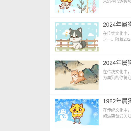
来怎样的运势与
狗的你将在这
事业上，属狗
他们本身就不
2024年
能取得的进步
在传统文化中
之一。随着20
的兴趣。究竟，
探索。 属狗
挺好的，总体
2024年
人，所以经过
在传统文化中，
为属狗的你将
们一起来探讨
入了2024年
虽然属狗人处
1982年属
到事业发挥。在
在传统文化中，
的运势备受关
年份的运势和命
年可能会带来