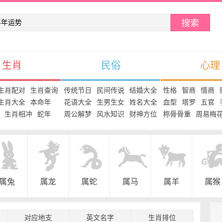
搜索
生肖
民俗
心理
生肖配对
生肖查询
传统节日
民间传说
结婚大全
性格
智商
情商
生肖大全
本命年
花语大全
生男生女
姓名大全
血型
塔罗
五官
生肖相冲
蛇年
周公解梦
风水知识
财神方位
称骨骨重
周易梅
属兔
属龙
属蛇
属马
属羊
属猴
对应地支
英文名字
生肖排位