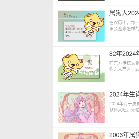
何。 属狗人2
在，属狗人工
属狗人20
个项目小组中
在农历中，每
里会迎来怎样的
战与机遇呢？
人2024年财
加上有“栏杆”
碍麻烦，甚至
在东方传统文化
狗之人而言，2
里，属狗的朋
获。 1、事业
的影响，工作
2024年
手忙脚乱，还
2024年对于
整体大旺，无
机遇。属狗人一
带来更多的贵人
势显著提升，
靠的工作态度