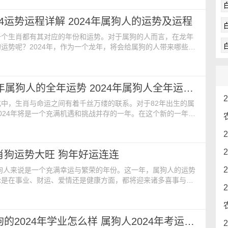
024年事业运势 事业方面，本年度由于“岁破”凶星的存
作效率特别低，思维还很死板，总是会遵循老一套的方法。在整
24运势运程详解 2024年属狗人的运势及运程
可能会拖后腿，还有可能遭到小组其他成员的排挤
一个生肖都有其对应的年份和运势。对于属狗的人而言，在龙年
运势呢？2024年，作为一个龙年，将会给属狗的人带来哪些挑
让我们一起来详细探讨属狗人在这一年的运势与运程。 属狗
运运势 由于2024年是冲太岁的年份，本身财运就不够稳定，再
、“大耗”等凶星入命，代表属狗人在赚钱的过程中，会遇到很多阻
82年2024年属狗人的全年运势 2024年属狗人全年运势1982
出现严重的钱财破损事件。如果有投资
中，生肖与命运之间有着千丝万缕的联系。对于82年出生的属
024年将是一个充满机遇和挑战并存的一年。在这个新的一年
友们将会经历着各种起伏，但也将迎来不少难得的转机和收
运势 1982年属狗人在2024年间，事业方面容易受到凶星
期间会遇到很难解决的问题，加上个人体力、精力有限，会显得
生肖狗运势大旺 狗年好运连连
会容易出错，会引起上级领导部门的不满，甚至会
属狗人来说是一个充满幸运与繁荣的年份。这一年，属狗人的运势
论是在事业、财运、爱情还是健康方面，都将迎来诸多喜事与好
向以忠诚、正直和责任感著称，这些优点将在2024年里为他们
相助和成功机会。事业发展蒸蒸日上2024年，属狗人的事业运
工作中的表现将得到上司和同事的高度认可。属狗人以其踏实可
2006年属狗的2024年学业怎么样 属狗人2024年考运如何
和强烈的责任感，在这一年里将迎来更多的晋