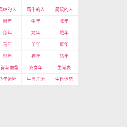
属虎的人
属牛的人
属鼠的人
鼠年
牛年
虎年
兔年
龙年
蛇年
马年
羊年
猴年
鸡年
狗年
猪年
生肖与血型
双春年
生肖表
马年运程
生肖开运
生肖运势