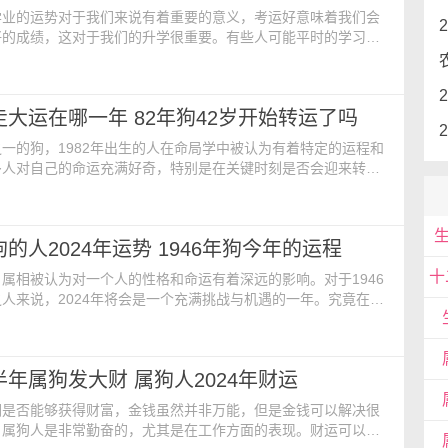
学业的运势对于我们来说有着重要的意义，考运好意味着我们会
好的成绩，这对于我们的升学很重要。有些人可能平时的学习成
是关键时刻却因为运势而失利。那么，2006年属狗的2024年学
006年属狗人2024学业运势 在2006年出生的属狗人，在
高考能顺利的进行，在2006年出生的属狗人对待学业会抱着认真负
狗走大运在哪一年 82年狗42岁开始转运了吗
奇心特别的强烈，在一生的发
一的狗，1982年出生的人在命局学中被认为有着特定的运程和
多人对自己的命运充满好奇，特别是在关键时刻是否会迎来转
1982年属狗的大运年份以及在42岁时是否会迎来转运，为您揭
之谜。1982年生肖狗的大运根据传统命局学的理论，每个人的
辰八字和十二生肖的影响，而大运则是命运变化的重要周期之
狗的人2024年运势 1946年狗今年的运程
出生的生肖狗，其大运年份的计算可通过生辰
属相被认为对一个人的性格和命运有着深远的影响。对于1946
人来说，2024年将会是一个充满挑战与机遇的一年。究竟在这
的运势会是如何展现呢？让我们一起来探寻。 运程综述
024年，出生于1946年的属狗人也已经78岁高龄。由于这一年
信大家对接下来的运势都比较顾虑。不过对于这个年龄的人来
下半年属狗发大财 属狗人2024年财运
是较为稳定的，因为在2024年出现的
们是否能够获得财富，金钱虽然并非万能，但是金钱可以解决很
。属狗人是非常勤奋的，尤其是在工作方面的表现。财运可以提