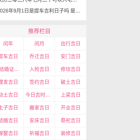
2026年9月1日是提车吉利日子吗 是提新车的吉日吗
推荐栏目
闰年
闰月
出行吉日
提车吉日
乔迁吉日
安门吉日
领结婚证吉日
入殓吉日
修坟吉日
理发吉日
签约吉日
破土吉日
动土吉日
今日吉时查询
上梁吉日
生子吉日
搬家吉日
开业吉日
结婚吉日
安床吉日
祭祀吉日
嫁娶吉日
祈福吉日
装修吉日