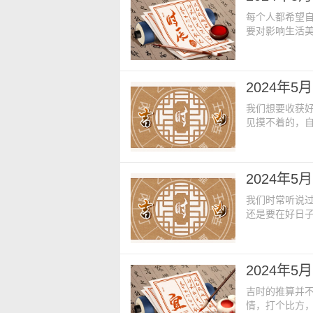
每个人都希望
要对影响生活
了解就是需要
右。今日老黄历
年四月初九【星
2024年
19:00【胎
我们想要收获
见摸不着的，
所以说，还是
日老黄历内容：
初十【星期】：星
2024年
方】：占厨灶床
我们时常听说过
还是要在好日
时查询法也是
今日老黄历内容
月初五【星期】：
2024年
占方】：占厨
吉时的推算并
情，打个比方