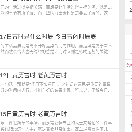
自己的生活过得幸福美满，而想要让生活过得幸福美满，就是需
美满的事情有所了解，而一些助力因素也是需要去了解的，这个
从每一天的吉时入手来做了解，以此来让好运可以常伴我们左
内容：【公历】：2024年5月16日 星期四【农历】：二零二四
期】：星期四【冲煞】：煞南【吉时】：酉时 17:00-
5月17日吉时是什么时辰 今日吉凶时辰表
神占方】：占碓磨栖外正西【宜】：开工 装修
好的生活品质就是离不开好运势的助力作用，而运势是属于看不
自然而然会给人虚无缥缈的感觉，而时间则是影响运势的关键，
需要从今日吉时查询法来了解最适合自己运势发展的好时间。今
【公历】：2024年5月17日 星期五【农历】：二零二四年四月
期五【冲煞】：煞东【吉时】：巳时 9:00-11:00【胎神占
5月12日黄历吉时 老黄历吉时
外正西【宜】：平治道涂 嫁娶 结
一句话，那就是“择日不如撞日”，这句话的意思是重要的事情
子好的时间内进行，才能有好的结果出现，所以说，了解今日吉
一种了解自己好运会在什么时候出现的方式和方法，值得推荐。
：【公历】：2024年5月12日 星期日【农历】：二零二四年四
星期日【冲煞】：煞南【吉时】：午时 11:00-13:00【胎神
5月15日黄历吉时 老黄历吉时
灶碓外西南【宜】：搬家【忌】：
不是一件很简单的事情，而是需要请专业的人士来帮忙的一件事
，类似结婚这件大事，就是需要非常慎重，甚至是需要提前几个