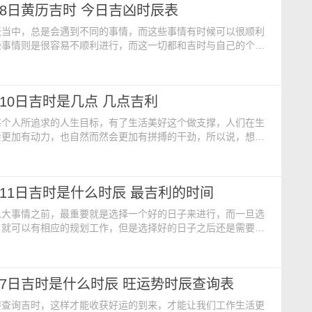
5月8日黄历吉时 今日吉凶时辰表
外西南【宜】：扫除 迁坟 结婚【忌】
天当中，总是会遇到不同的事情，而这些事情有时候可以很顺利
些事情则是很容易不顺利进行，而这一切都和吉时与自己的个人
关，所以说，遇到大事情时，还是需要了解吉时带来的影响。今
【公历】：2024年5月8日 星期三【农历】：二零二四年四月
期三【冲煞】：煞南【吉时】：午时 11:00-13:00【胎神占
5月10日吉时是几点 几点吉利
外西南【宜】：整甲 旅游 下葬
每个人所追求的人生目标，有了生活美好这个做支撑，人们在生
会更加有动力，也自然而然会更加有拼搏的干劲，所以说，想要
美好，就是需要对一些吉时有所了解，是收获成功的关键。今日
公历】：2024年5月10日 星期五【农历】：二零二四年四月初
期五【冲煞】：煞北【吉时】：卯时 5:00-7:00【胎神占方】：
5月11日吉时是什么时辰 最吉利的时间
【宜】：开仓库 开生坟 大事勿
么大事情之前，最重要就是选择一个好的日子来进行，而一旦选
，就可以有相应的规划工作，但是选择好的日子之后还是需要做
的事情，那就是在哪个好日子的当天选择一个好的吉时来进行。
：【公历】：2024年5月11日 星期六【农历】：二零二四年四
：星期六【冲煞】：煞西【吉时】：辰时 7:00-9:00【胎神占
5月7日吉时是什么时辰 旺运势时辰查询表
外西南【宜】：求嗣 修造 装修
要查询吉时，这样才能收获好运的到来，才能让我们工作生活更