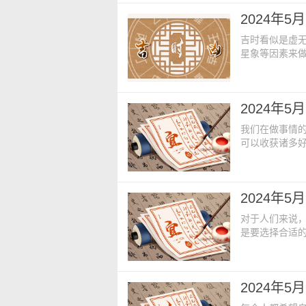
九【星期】：星期
2024年
方】：占碓磨炉
吉时看似是虚
星象等因素来
要了解合适的
日老黄历内容：
廿一【星期】：星
2024年
方】：占仓库栖
我们在做事情
可以收获诸多
言，而这些讲
今日老黄历内容
月二十【星期】
2024年
方】：占厨灶门
对于人们来说
是要选择合适
一切都是需要
日老黄历内容：
十七【星期】：星
2024年
方】：占房床碓