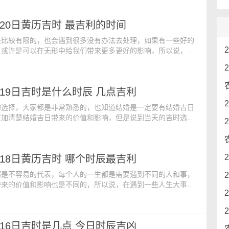
内容：【公历】：2024年5月21日 星期二【农历】：二零二四
期】：星期二【冲煞】：煞东【吉时】：申时 15:00-
5月20日黄历吉时 最吉利的时间
神占方】：占碓磨门外西北【宜】：齐醮 开柱眼
是比较有限的，也会遇到很多没有办法去处理，如果有一些好的
，或许是可以在无形中给我们带来更多更好的影响，所以说，了
用，是很有必要的，是提升事情顺利成功的关键因素所在。今日
公历】：2024年5月20日 星期一【农历】：二零二四年四月十
期一【冲煞】：煞南【吉时】：辰时 7:00-9:00【胎神占方】：
5月19日吉时是什么时辰 几点吉利
宜】：掘井 动土 安门 赴任
的选择，大家都是非常熟悉的，也知道结婚是一定要有结婚吉日
更加清楚结婚吉日带来的价值和影响，但是说到当天的吉时选
的了解并不多，因此，了解今日吉时查询法是很有必要的哦。今
【公历】：2024年5月19日 星期日【农历】：二零二四年四月
期日【冲煞】：煞西【吉时】：未时 13:00-15:00【胎神占
5月18日黄历吉时 哪个时辰最吉利
外西北【宜】：扫房 修造 装修
都是不容易的代表，每个人的一生都是需要遇到不同的人和事，
带来的价值和影响也是不同的，所以说，在遇到一些人生大事情
有择吉日的动作，更加需要对吉时的选择和分析有所重视。今日
公历】：2024年5月18日 星期六【农历】：二零二四年四月十
期六【冲煞】：煞北【吉时】：卯时 5:00-7:00【胎神占方】：
5月16日吉时是几点 今日时辰吉凶
【宜】：问名 领证 旅游 修造