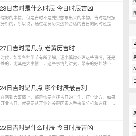
日【冲煞】：煞北【吉时】：酉时 17:00-19:00【胎神占
5月28日吉时是什么时辰 今日时辰吉凶
外正北【宜】：装门 合寿木 开柱
无缥缈的事情，但是吉时不是凭空想象出来的事物，吉时是根据
做分析的，所以说，通过老黄历来选择合适的吉日的同时还是需
吉时，这样才能让事情得到圆满的解决，才能收获好的成绩。今
【公历】：2024年5月28日 星期二【农历】：二零二四年四月
期二【冲煞】：煞南【吉时】：酉时 17:00-19:00【胎神占
5月27日吉时是几点 老黄历吉时
外正北【宜】：合帐 领证 大事
的时候，如果各种细节有所了解，谨小慎微处理这些事情，还是
好处的，尤其是大事情上，这些事情的讲究，带来的好处妙不可
就是一定少不了对吉时的了解，选择好的吉时是非常重要的哦。
：【公历】：2024年5月27日 星期一【农历】：二零二四年四
：星期一【冲煞】：煞西【吉时】：卯时 5:00-7:00【胎神占
5月24日吉时是几点 哪个时辰最吉利
外正北【宜】：取鱼 结婚【忌】：
，在遇到大事情上，都是需要有择吉日的工作，打个比方，如果
的开业吉日，就是要从开业的关键因素入手来做分析和选择，而
一个好的时间来进行，这样才能让后续的事业一路顺风顺水。今
【公历】：2024年5月24日 星期五【农历】：二零二四年四月
期五【冲煞】：煞南【吉时】：未时 13:00-15:00【胎神占
5月22日吉时是什么时辰 今日时辰吉凶
外正北【宜】：扫除 合帐 移柩