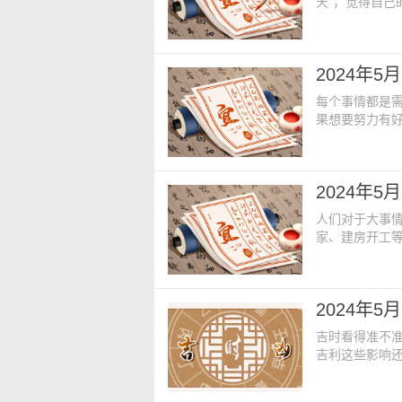
天”，觉得自
走向，所以说
日老黄历内容：
廿二【星期】：
2024年
方】：占房床内
每个事情都是
果想要努力有
以研究吉时这
日老黄历内容：
廿四【星期】：
2024年
方】：占碓磨厕
人们对于大事
家、建房开工
之后，最重要
义。今日老黄历
年四月廿三【星
2024年
占方】：占门碓
吉时看得准不
吉利这些影响
间段，把握住
老黄历内容：【