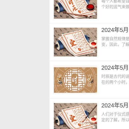
每个人都希望
个好的运气来
重要的事情，
今日老黄历内容
月十五【星期】：
2024年
占方】：占厨灶
掌握自然规律
变，因此，了
变，就是需要
事情。今日老黄
四年四月十六【
2024年
神占方】：占仓
时辰是古代的
在的两个小时
转化的过程，
析的。今日老黄
四年四月十八【
2024年
19:00【胎
人们对于仪式
定的了解，所
吉日吉时产生