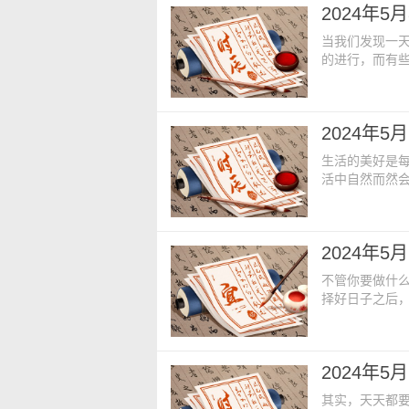
2024年
方】：占房床门
当我们发现一
的进行，而有
因素的影响有
日老黄历内容：
初一【星期】：星
2024年
方】：占仓库炉
生活的美好是
活中自然而然
让生活更加的
老黄历内容：【
三【星期】：星
2024年
占门鸡栖外西南
不管你要做什
择好日子之后
一个非常重要
今日老黄历内容
月初四【星期】
2024年
方】：占碓磨床
其实，天天都