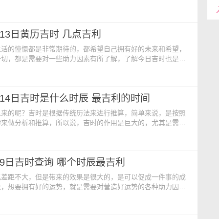
，所以说，提前了解当天的吉时是一件很有必要的事情，需要重
黄历内容：【公历】：2024年5月15日 星期三【农历】：二零
【星期】：星期三【冲煞】：煞西【吉时】：酉时 17:00-
月13日黄历吉时 几点吉利
神占方】：占大门外正南【宜】：打猎 针
生活的憧憬都是非常期待的，都希望自己拥有好的未来和希望，
一切，都是需要对一些助力因素有所了解，了解今日吉时也是了
素的方法，更是推动人们收获好运的法宝，值得我们日常使用。
：【公历】：2024年5月13日 星期一【农历】：二零二四年四
星期一【冲煞】：煞东【吉时】：戌时 19:00-21:00【胎神
5月14日吉时是什么时辰 最吉利的时间
厕外西南【宜】：祭祀 疗目 会
么来的呢？吉时是根据传统历法来进行推算，简单来说，是按照
律来做分析和推算，所以说，吉时的作用是巨大的，尤其是需要
情时，更加需要了解当天有哪些吉时是可以进行这些大事情的。
：【公历】：2024年5月14日 星期二【农历】：二零二四年四
：星期二【冲煞】：煞北【吉时】：卯时 5:00-7:00【胎神占
5月9日吉时查询 哪个时辰最吉利
外正南【宜】：【忌】：2024年
似差距不大，但是带来的效果是很大的，是可以促成一件事的成
说，想要拥有好的运势，就是需要对营造好运势的各种助力因素
中就包括了解当天的吉时，也是可以起到好的助力作用的哦。今
【公历】：2024年5月9日 星期四【农历】：二零二四年四月
星期四【冲煞】：煞东【吉时】：卯时 5:00-7:00【胎神占