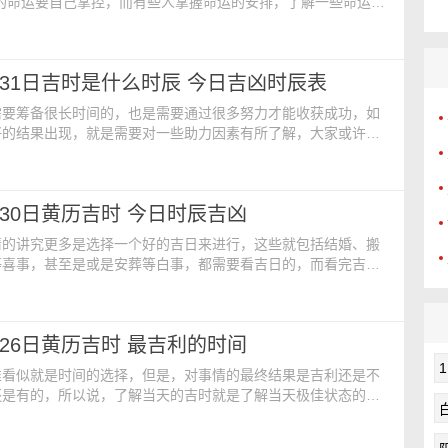
己的命运要自己掌控，而有些人掌握命运的安排，了解一些命运的
，了解命运的走向，就是要了解每一天吉时的时间都有哪些。今
【公历】：2024年5月29日 星期三【农历】：二零二四年四月
星期三【冲煞】：煞东【吉时】：卯时 5:00-7:00【胎神占
5月31日吉时是什么时辰 今日吉凶时辰表
北【宜】：开生坟 经络 拆卸 扫
需要筹备很长时间的，也是需要通过很多努力才能收获成功，如
好的结果出现，就是需要对一些助力因素有所了解，大家或许可
个助力因素，在最合适的时间做最好的事情收获最好的成绩。今
【公历】：2024年5月31日 星期五【农历】：二零二四年四月
星期五【冲煞】：煞西【吉时】：辰时 7:00-9:00【胎神占
5月30日黄历吉时 今日时辰吉凶
房内北【宜】：上梁 经络 理发 祭
情的讲究更多是选择一个好的吉日来进行，这些就包括结婚、搬
等喜事，甚至是或是安葬等白事，都需要看吉日的，而看完吉日
的事情就是要看吉时，一个好的吉时对人们的生活有着积极的意
内容：【公历】：2024年5月30日 星期四【农历】：二零二四
期】：星期四【冲煞】：煞北【吉时】：辰时 7:00-9:00【胎神
5月26日黄历吉时 最吉利的时间
房内北【宜】：旅游 解除 进人
准看似就是时间的选择，但是，对事情的最终结果是吉利还是不
还是有的，所以说，了解当天的吉时就是了解当天极佳状态的时
了吉时就是把握住好运的关键，更是获得成功的关键所在。今日
公历】：2024年5月26日 星期日【农历】：二零二四年四月十