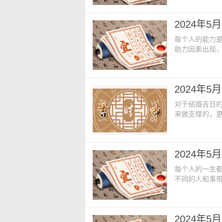
的。今日老黄历
年四月十四【星
2024年
17:00【胎
每个人的能力
助力因素出现
解一些吉时作
老黄历内容：【
三【星期】：星
2024年
占门炉外西北【
对于结婚吉日
来做支撑的，
择，估计大家
日老黄历内容：
十二【星期】：星
2024年
方】：占房床厕
每个人的一生
不同的人和事
上，就是需要
老黄历内容：【
一【星期】：星
2024年
占仓库碓外西北