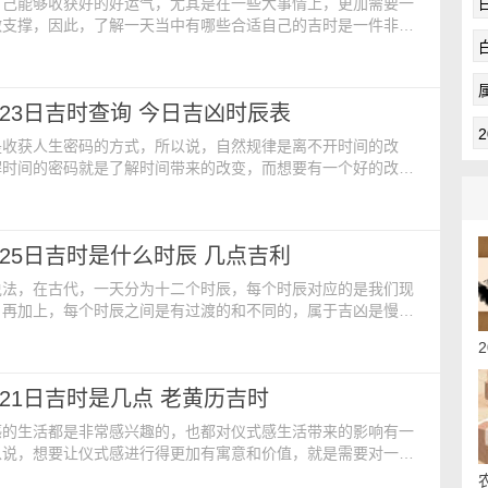
自己能够收获好的好运气，尤其是在一些大事情上，更加需要一
做支撑，因此，了解一天当中有哪些合适自己的吉时是一件非常
这样才能大大节省我们花在事情上的人力、精力和时间等问题。
：【公历】：2024年5月22日 星期三【农历】：二零二四年四
星期三【冲煞】：煞北【吉时】：戌时 19:00-21:00【胎神
5月23日吉时查询 今日吉凶时辰表
栖外西北【宜】：解除 开工 装
是收获人生密码的方式，所以说，自然规律是离不开时间的改
解时间的密码就是了解时间带来的改变，而想要有一个好的改
一个好的吉时，所以说，了解今日吉时查询法是一件很有必要的
历内容：【公历】：2024年5月23日 星期四【农历】：二零二
星期】：星期四【冲煞】：煞西【吉时】：卯时 5:00-7:00【胎
5月25日吉时是什么时辰 几点吉利
库床外西北【宜】：祈福 进人口 开
说法，在古代，一天分为十二个时辰，每个时辰对应的是我们现
，再加上，每个时辰之间是有过渡的和不同的，属于吉凶是慢慢
所以说，每一天的吉时是不一样的，也是根据个人的因素来做分
历内容：【公历】：2024年5月25日 星期六【农历】：二零二
星期】：星期六【冲煞】：煞东【吉时】：酉时 17:00-
5月21日吉时是几点 老黄历吉时
神占方】：占门厕外正北【宜】：装门 开厕
感的生活都是非常感兴趣的，也都对仪式感生活带来的影响有一
以说，想要让仪式感进行得更加有寓意和价值，就是需要对一些
重视，在好的吉日和吉时的情况下，带来的价值和寓意是巨大