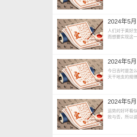
月就开始准备
视起来。今日老
二四年四月初八
2024年5
19:00【胎
人们对于美好
而想要实现这
解一种助力因
今日老黄历内容
月初六【星期】：
2024年
占方】：占仓库
今日吉时是怎
天干地支的规
进行一些大事
今日老黄历内容
月初七【星期】
2024年
方】：占房床炉
运势的好坏看
败与否，所以
产生重视，其
日老黄历内容：
初二【星期】：