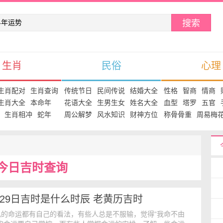
搜索
生肖
民俗
心理
生肖配对
生肖查询
传统节日
民间传说
结婚大全
性格
智商
情商
生肖大全
本命年
花语大全
生男生女
姓名大全
血型
塔罗
五官
生肖相冲
蛇年
周公解梦
风水知识
财神方位
称骨骨重
周易梅
今日吉时查询
5月29日吉时是什么时辰 老黄历吉时
己的命运都有自己的看法，有些人总是不服输，觉得“我命不由