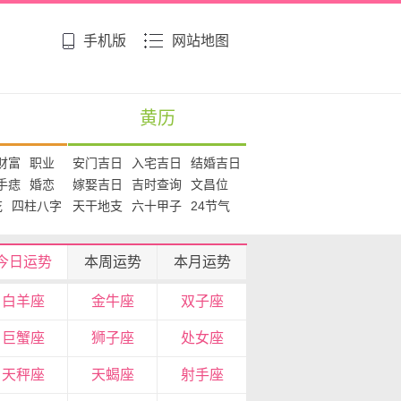
手机版
网站地图
黄历
财富
职业
安门吉日
入宅吉日
结婚吉日
手痣
婚恋
嫁娶吉日
吉时查询
文昌位
花
四柱八字
天干地支
六十甲子
24节气
今日运势
本周运势
本月运势
白羊座
金牛座
双子座
巨蟹座
狮子座
处女座
天秤座
天蝎座
射手座