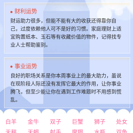
财利运势
财运助力很多，但能不能有大的收获还得靠你自
己，过度依赖他人可不是好的习惯。家庭理财上适
宜购置纸本、玉石等有收藏价值的物件，记得找专
业人士帮助鉴别。
事业运势
良好的职场关系是你本周事业上的最大助力，虽说
在现阶段人际还没有发挥它最大的作用，让你事业
腾飞，但至少能让你在遇到工作难题时不用感到慌
乱。
白羊
金牛
双子
巨蟹
狮子
处女
天秤
天蝎
射手
摩羯
水瓶
双鱼