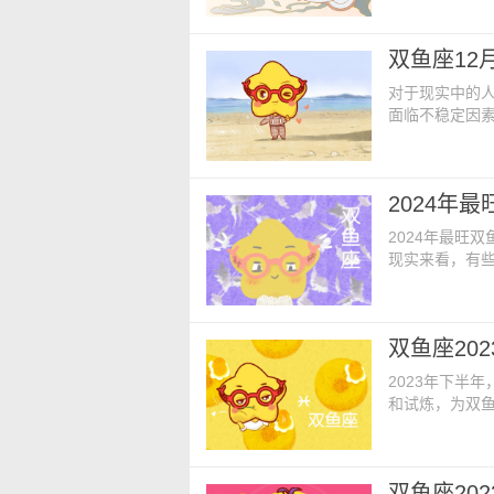
呢？ 一、2
的互补关系。
双鱼座12
事业，让他们
对于现实中的
面临不稳定因
个人的星座运
性。 2023
不错，有好的
2024年
报。双鱼座在
2024年最旺
现实来看，有
现在我们以双
呢？ 202
2024年处女
双鱼座20
鱼座更好地规
2023年下半
和试炼，为双鱼
能会面临情感
双鱼座的敏感
遇到一些挑战
双鱼座20
工作或面临职