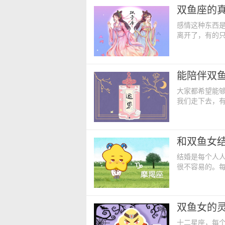
双鱼座的
是在双鱼眼中
感情这种东西
离开了，有的
远在你的身边
不会有你吧。
他们之间的默
能陪伴双鱼
在一起很容易
大家都希望能
我们走下去，
接着就是朋友
礼物。那么十
鱼座一辈子的
和双鱼女
座遇到双鱼座
结婚是每个人
很不容易的。
自己内心的标
摩羯座 摩羯
是他们成熟的
双鱼女的灵
邻家弟弟。摩
十二星座，每