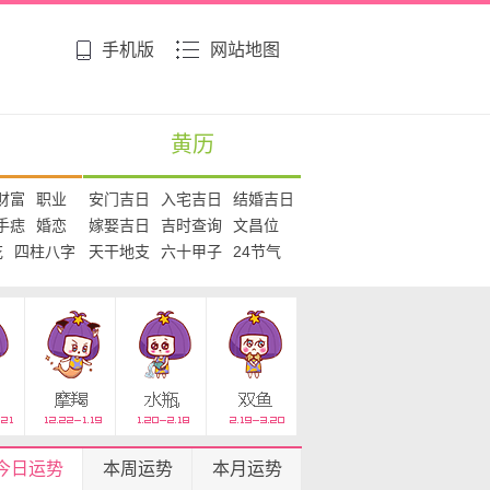
手机版
网站地图
黄历
财富
职业
安门吉日
入宅吉日
结婚吉日
手痣
婚恋
嫁娶吉日
吉时查询
文昌位
花
四柱八字
天干地支
六十甲子
24节气
今日运势
本周运势
本月运势