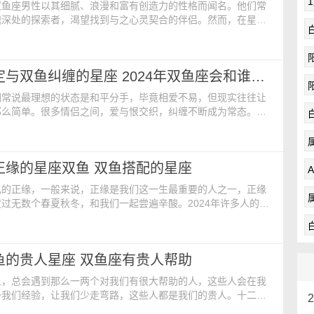
双鱼座男性以其细腻、浪漫和富有创造力的性格而闻名。他们常
魂深处的探索者，渴望找到与之心灵契合的伴侣。然而，在星座
个星座能够最好地与双鱼男相辅相成，成为他们生命中的完美拍
名：巨蟹女 双鱼座与巨蟹座同为水象星座，你们都很注重
波动，同样都将爱视若珍宝。巨蟹女是个充满爱心喜欢帮助、照
2024年注定与双鱼纠缠的星座 2024年双鱼座会和谁走到一起
而双鱼男是个懂得欣赏巨蟹女的人，两人在一起感到再幸福
们常说最理想的状态是和平分手，毕竟相爱不易，但现实往往让
那么简单。很多情侣之间，爱与恨交织，纠缠不断成为常态。让
十二星座中，哪些星座和双鱼座注定要经历漫长的纠缠呢？
 金牛座的个性求稳，不喜欢有太多的变动，而双鱼座则是喜
人。所以他们之间在一起的话，总是少不了有许多纠结的地方。
遇正缘的星座双鱼 双鱼搭配的星座
惯于在安稳的环境中生活，一旦到达一个新的环境他们就要
己的正缘，一般来说，正缘是我们这一生最重要的人之一，正缘
过无数个春夏秋冬，和我们一起尝遍辛酸。2024年许多人的运
，那么2024年双鱼遇正缘的星座是谁呢？ 2024年遇正缘的
巨蟹座 巨蟹座跟双鱼座都属于水象星座，而2024龙年，巨
鱼座最大默契的人。因为两个人的感情观念相同，性格相似，他
双鱼的贵人星座 双鱼座有贵人帮助
较执着，属于温情且真切的人。两个人
上，总会遇到那么一两个对我们有很大帮助的人，这些人会在我
予我们经验，让我们少走弯路，这些人都是我们的贵人。十二星
都会有属于自己的贵人，那么2024年双鱼的贵人星座会是谁