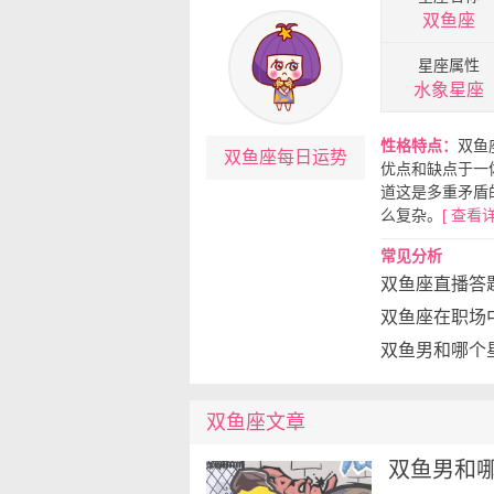
双鱼座
星座属性
水象星座
性格特点：
双鱼
双鱼座每日运势
优点和缺点于一
道这是多重矛盾
么复杂。
[ 查看详
常见分析
双鱼座直播答
双鱼座在职场
双鱼座
文章
双鱼男和