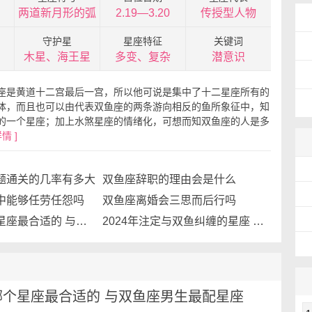
两道新月形的弧
2.19—3.20
传授型人物
守护星
星座特征
关键词
木星、海王星
多变、复杂
潜意识
座是黄道十二宫最后一宫，所以他可说是集中了十二星座所有的
体，而且也可以由代表双鱼座的两条游向相反的鱼所象征中，知
的一个星座；加上水煞星座的情绪化，可想而知双鱼座的人是多
情 ]
题通关的几率有多大
双鱼座辞职的理由会是什么
中能够任劳任怨吗
双鱼座离婚会三思而后行吗
双鱼男和哪个星座最合适的 与双鱼座男生最配星座
2024年注定与双鱼纠缠的星座 2024年双鱼座会和谁走到一起
哪个星座最合适的 与双鱼座男生最配星座