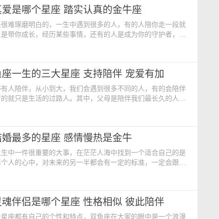
真爱是哪个星座 踏实认真的金牛座
，和天蝎在一起却是很浪漫的事情。唯一有一点，就是天蝎占有
是很难琢磨明白的，一生中遇到很多的人，有的人陪你走一段就
只是带你成长，经历某些事情，还有的人是成为你的守护者，永
。那么从星座上来看，双鱼座的真爱是哪个星座呢？快来看看会
 双子座 古灵精怪的双子座和天真烂漫的双鱼座有着属于
契。两人在一起永远不会冷场，表面文静话少的双鱼座和双子座
座一生的三大星座 支持陪伴 宠爱有加
被调动起内心开朗的一面，两人三观契合，很容易有共同话
够有人陪伴，从小到大，我们会遇到很多不同的人，有的会陪伴
有的就只是生活的过路人。其中，父母是陪伴我们最长久的人，
，然后就是另一半。没有血缘关系对你好的人，那是上天给你的
二星座中，能够陪伴双鱼座一生的三大星座是谁呢？ 会疼双
星座：摩羯座 摩羯座超宠爱双鱼座，也不知道为什么，摩羯
结婚最多的星座 感情慢热是金牛
的那一瞬间就认定了双鱼座，无论发生什么事，摩羯座也会
人生中一件很重要的大事，在茫茫人海中找到一个适合自己的是
每个人的心中，对未来的另一半都会有一定的标准，一定会跟着
准来找。从星座的角度上来看，双鱼座和什么星座最配呢？
座有一种少年老成的感觉，这种成熟感不是指他们的外表，而
性格。双鱼座女孩碰到了比自己小的摩羯座男生也不会觉得只是
魂伴侣是哪个星座 性格相似 彼此陪伴
羯座和双鱼座一样都非常善良，因此这样很容易让两个人产
个星座都有自己的个性和特点，双鱼座在大家的眼中是一个浪漫