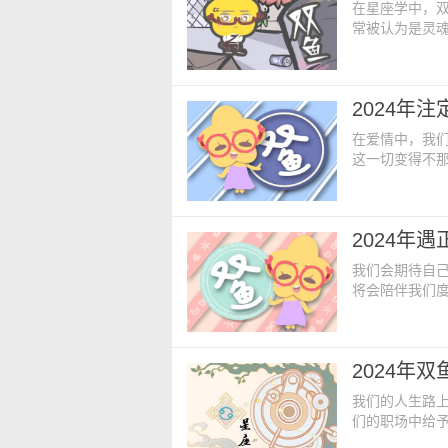
在星座学中，
常被认为是灵
的大海中，哪
档呢？ 第一
感情的交流和
顾他人的人，
在爱情中，我
这一切变得不
我们一起探索
第一：金牛座
欢各种变数的
2024年
金牛们比较习
我们会期待自
将会陪伴我们度
势都会有所变化
星座双鱼 1.
蟹座会成为双
2024年
们对爱情都比
我们的人生路
们的职场中给
座中，每个星座