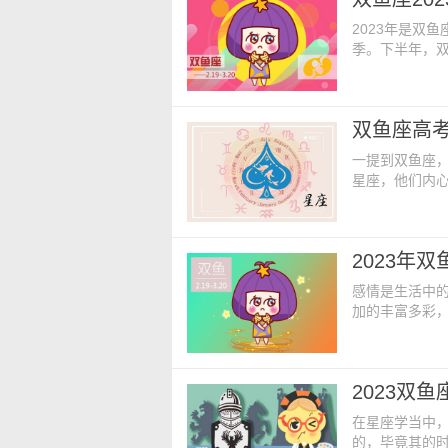
2023年是双
季。下半年，双
年双鱼座下半
看。 工作方
但是，这些只
双鱼座高考
化，以便取得
一提到双鱼座
星座，他们内
改变命运。因
着年份变化而变
试吗？ 202
2023年
运势最旺盛的
感情是生活中
加的丰富多彩
2023年这年
会过的更加幸
们的性格是非
2023双
会认识优秀的
在星座学当中
的，毕竟其的