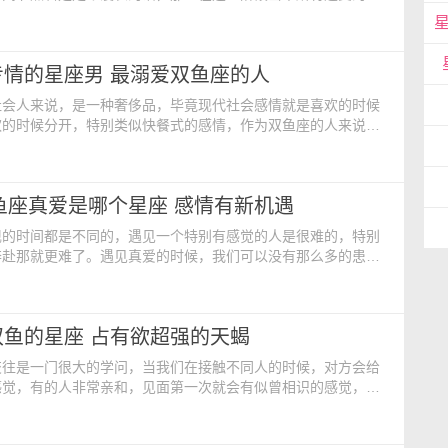
的，在这一段时间中，不会有什么好的事情发生，更多的是各种
提前了解时间段是需要的，那对双鱼来说，他们2023水逆时间
2023双鱼座水逆是什么时候 2023年里，双鱼座水逆的时
专情的星座男 最溺爱双鱼座的人
日至3月28日，在这一段时间当中，双鱼
社会人来说，是一种奢侈品，毕竟现代社会感情就是喜欢的时候
欢的时候分开，特别类似快餐式的感情，作为双鱼座的人来说，
个星座中最专情的，这样的人专情什么男生呢？ 深爱双鱼女
座 天蝎男最喜欢最疼爱的女生是双鱼女，因为双鱼女最懂得
，最会包容天蝎男的各种不合常理的行为。天蝎男本身是特别有
双鱼座真爱是哪个星座 感情有新机遇
，他们的所作所为都不喜欢别人对自己指手画脚的。而双鱼
现的时间都是不同的，遇见一个特别有感觉的人是很难的，特别
奔赴那就更难了。遇见真爱的时候，我们可以没有那么多的患得
行地特别顺利。那么2023年双鱼做的真爱星座是谁呢？感情发
 双鱼座的真爱星座是谁？ 真爱星座：白羊座 2023年
应该多关注白羊座的人，因为他们会是你们在这一年的正缘人选
双鱼的星座 占有欲超强的天蝎
容易被白羊的热情奔放所吸引，投去含情脉脉的目
交往是一门很大的学问，当我们在接触不同人的时候，对方会给
感觉，有的人非常亲和，见面第一次就会有似曾相识的感觉，有
，让人难以靠近。十二星座中，最不敢惹双鱼座的星座是谁
 天蝎座像是藏在深宫里神秘的公主王子一样，总是令人仰
远远望去，更是会心生神往。虽然天蝎并没有多少浪漫细胞，但