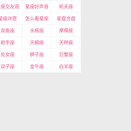
星座交友观
星座好声音
蛇夫座
星座许愿
怎么看星座
星盘合盘
双鱼座
水瓶座
摩羯座
射手座
天蝎座
天秤座
处女座
狮子座
巨蟹座
双子座
金牛座
白羊座