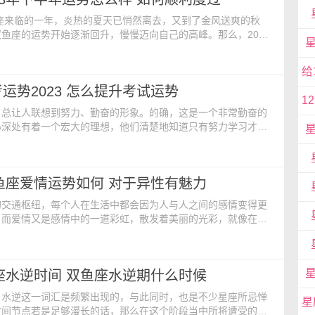
鱼座来临的一年，炎热的夏天已悄然离去，又到了金风送爽的秋
鱼座的运势开始逐渐回升，慢慢迈向自己的高峰。那么，2023
年具体是怎么样呢？各方面运程表现如何？下文一起来看
面 在工作上，双鱼座在下半年会遭遇到一些困难和挑战。
是暂时的。有些计划、项目，还需要在思路和时间上进一步优
运势2023 怎么提升考试运势
更好的成果。此时，双鱼座需要认真思考和分析，做出让人眼
，总让人联想到努力、勤奋的形象。的确，这是一个非常勤奋的
心深处有着一个宏大的理想，他们清楚地知道只有努力学习才能
此对于高考，双鱼座的孩子会更加认真对待。不过学习运势会随
化，那么在2023年，双鱼座高考运势又如何呢？能顺利应对考
3年双鱼座高考运如何 2023年的6月份，将是双鱼座的高考
双鱼座爱情运势如何 对于异性有魅力
时期，走在拿取超常成绩的路上。获得这样好
的交通枢纽，每个人在生活中都会因为人与人之间的感情变得更
，而爱情又是感情中的一道彩虹，散发着美丽的光彩，就像在
里，双鱼座的人如果能遇到自己的真爱，那么在今后的生活中，将
福。 爱情运势很好 在感情里，对于双鱼座的人来说，他
常好的，对于异性是非常具有魅力的。单身的双鱼座来说，有机
鱼座水逆时间 双鱼座水逆期什么时候
对象，脱单变得更加容易。而对于有对象的双鱼座来说，
，水逆这一词汇是频繁出现的，与此同时，也是不少星座所忌惮
时间节点若是足够漫长的话，那么在这个阶段当中所将遭受的磨