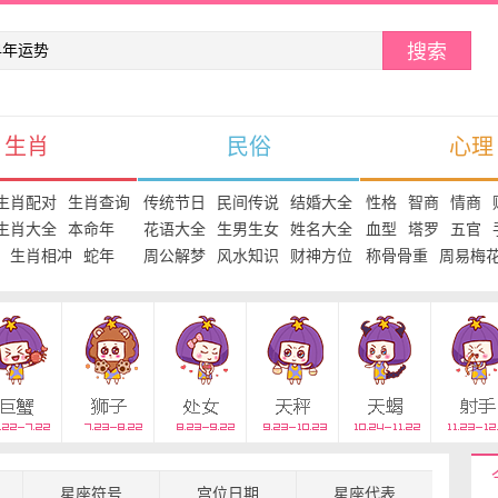
搜索
生肖
民俗
心理
生肖配对
生肖查询
传统节日
民间传说
结婚大全
性格
智商
情商
生肖大全
本命年
花语大全
生男生女
姓名大全
血型
塔罗
五官
生肖相冲
蛇年
周公解梦
风水知识
财神方位
称骨骨重
周易梅
星座符号
宫位日期
星座代表