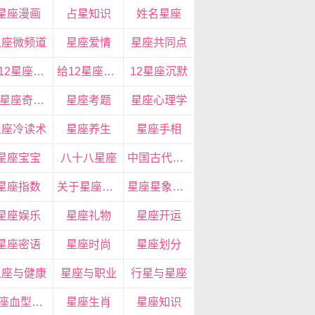
星座漫画
占星知识
姓名星座
星座微频道
星座爱情
星座共同点
给12星座的忠告
给12星座的14句心里话
12星座沉默
12星座奇特眼神
星座考题
星座心理学
星座冷读术
星座养生
星座手相
星座宝宝
八十八星座
中国古代星座
星座指数
关于星座的资料
星座星象分析
星座娱乐
星座礼物
星座开运
星座密语
星座时尚
星座划分
星座与健康
星座与职业
行星与星座
星座血型生肖
星座生肖
星座知识