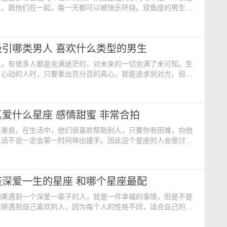
人，跟他们在一起，每一天都可以被快乐环绕。双鱼座的男生和
的不同，双鱼座的女生追求浪漫，爱好自由，十二星座中，哪几
会成为她们的灵魂伴侣呢？ 天蝎座 我们常说有共同语言
起长久，但是也需要性格上边能够互补才可以。天蝎和双鱼在一
吸引哪类男人 喜欢什么类型的男生
天造地设的一对，冷漠阴郁的天蝎座在性格方面可以说是有
里，有很多人都是充满迷茫的，对未来的一切充满了未可知。生
、心动的人时，只要拿出百分百的真心，就能追求到对方。但是
通过手段、套路在收获别人的放心的，那么双鱼座女生会对什么
动呢？ 双鱼座女生最吸引哪一类的男生？ ——天蝎
常敏感，且直觉很强，蝎子通常有超凡入胜的秘密力量，而鱼
爱什么星座 感情甜蜜 非常合拍
以是磁场相近，电流也一接就通，会是使个眼色就能互通有无的
性善良，在生活中，他们很喜欢帮助别人，只要你有困难，向他
二话不说一定会第一时间伸出援手。因此这个星座的人会很讨人
恋爱可是很容易的。下面让我们一起来了解双鱼座命中注定的真
呢？ 金牛座 双鱼女是水象星座中的典型代表，她们生性
漫、美好的爱情，所以谁要是能够带个双鱼女安稳、踏实的感
座深爱一生的星座 和哪个星座最配
易对谁一见钟情。比如金牛座，金牛座是个顾家的人，也是个
如果遇到一个深爱一辈子的人，就是一件幸福的事情，但是不是
能够遇到自己喜欢的人，因为每个人的性格不同，适合自己的
一样的，那么，能被双鱼座深爱一生的星座是谁的呢？ 金牛