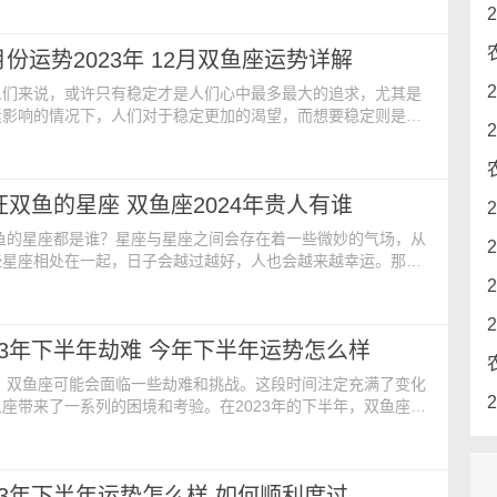
024年双鱼的贵人星座 1.处女座 处女座和双鱼座是完美
处女座的理性和实际性可以帮助双鱼座更好地规划自己的生活和
月份运势2023年 12月双鱼座运势详解
变得更加自律，并且实现更大的目标。处女座的监
人们来说，或许只有稳定才是人们心中最多最大的追求，尤其是
素影响的情况下，人们对于稳定更加的渴望，而想要稳定则是与
势密不可分，因此，星座运势查询法就可以提前了解稳定的可能
年12月双鱼座运势详解 2020年12月，双鱼座整体运势表现
一面，好坏参半，只要做好自己该做的事，一切努力都会有回
最旺双鱼的星座 双鱼座2024年贵人有谁
感情方面需要多一点容忍，特别是对于单身的人，
双鱼的星座都是谁？星座与星座之间会存在着一些微妙的气场，从
些星座相处在一起，日子会越过越好，人也会越来越幸运。那么
鱼座为例子，他们和什么星座相处能够起到兴旺运势的效果
4年最旺双鱼的星座 1、处女座旺双鱼座——互补关系 在
座和双鱼座是完美的互补关系。处女座的理性和实际性可以帮助双
23年下半年劫难 今年下半年运势怎么样
划自己的生活和事业，让他们变得更加自律，并且
年，双鱼座可能会面临一些劫难和挑战。这段时间注定充满了变化
座带来了一系列的困境和考验。在2023年的下半年，双鱼座可
的波动、目标的迷茫以及人际关系的复杂性。这些劫难可能会给
性和梦想追求带来一定的冲击。 在职业方面，双鱼座可能会
，可能是重组、裁员或其他形式的变化。这可能会导致他们失去
23年下半年运势怎么样 如何顺利度过
业上的不安全感。然而，如果双鱼座能够适应变化