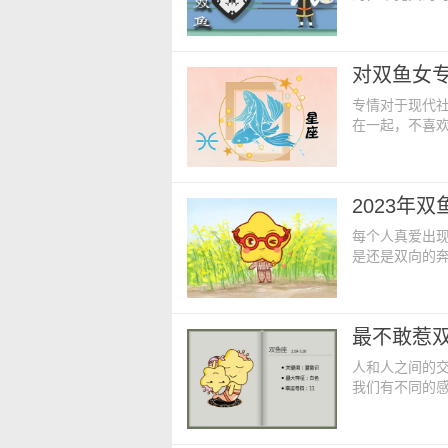
难是会有不少
是非，也因此，
是什么时候？ 
对双鱼女
间是在3月25
专情对于现代
在一起，不喜
他们就是十二
星座男：天蝎
天蝎男的个性
2023年
个性的一个人
每个人真爱出
是还是双向的
患失，一切都进
展怎么样呢？
期间，双鱼座
最不敢惹
之一。鱼儿很
人和人之间的
我们有不同的
的人高冷无比
呢？ 天蝎座
望，站在外边