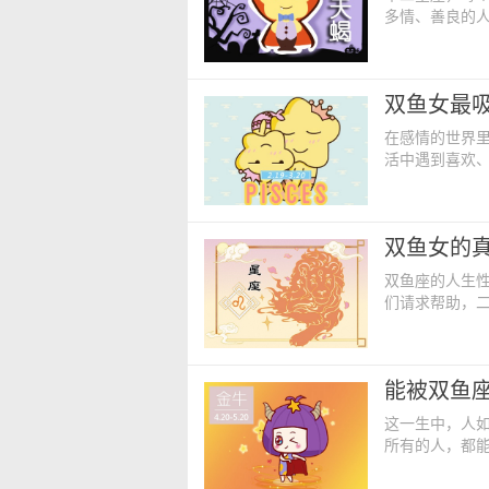
多情、善良的
女生有着很大
个星座的男生
的人能够在一
双鱼女最
起，可以说是
在感情的世界
活中遇到喜欢
现在很多都是
类型的男生心
男 两人都非
双鱼女的真
儿也不暗昧；
双鱼座的人生
们请求帮助，
喜欢，想要谈
爱星座会是谁
善良，追求浪
能被双鱼
觉，她们就容
这一生中，人
所有的人，都
人，自然是不