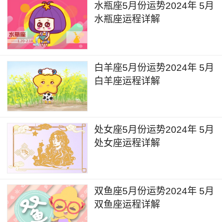
水瓶座5月份运势2024年 5月
水瓶座运程详解
不过好在4月5日的时间，金星会进入到白羊
座，金星的能量会一定程度上增加个人的魅力值，
尤其对于单身人士来说，这段时间可以尝试多佩戴
白羊座5月份运势2024年 5月
或是穿着一些靓丽的饰品或是衣服，能够有效地吸
白羊座运程详解
引异性的注意，也会带来不错的桃花运。但是这段
时间不太适合过多地进行微调、美发、美容相关的
事宜，效果不算理想。
处女座5月份运势2024年 5月
处女座运程详解
4月29日的时间，金星会进入到金牛座，金星
的能量对于个人的财务领域会带来一定的提升。在
未来一个月的时间里可以尝试进行一些投资理财相
双鱼座5月份运势2024年 5月
关的事宜，部分人的绩效或者副业的收入也会有所
双鱼座运程详解
提升。不过相应的金星也会激发部分人对于美食或