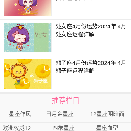
相继在双鱼座逆行。两颗星体的逆行会给个人的精
神状态带来一些较大的压力，在未来几个月的时间
里，很容易因为一些事情而产生情绪低落的情况，
处女座4月份运势2024年 4月
部分人甚至容易出现抑郁的状况，需要及时接受心
处女座运程详解
理治疗或是借助瑜伽、冥想、禅修等方式米进行负
面情绪的排解和疏导。这段时间里个人的身心状况
可能也会较差，未来几个月的时间可能会经常往返
狮子座4月份运势2024年 4月
医院体检或是接受治疗，需要适当地加强体育运
狮子座运程详解
动，增强个人抵抗力。
白羊座2024年7月详解
推荐栏目
7月12日金星进入狮子座，金星的能量有助于
星座作风
日月金星座组合
12星座阴暗面
个人感情恋爱领域的提升，这段时间可以多尝试进
行表白会有收获不错的效果。也可以多向自己的爱
欧洲权威12星座分析
四象星座
星座血型