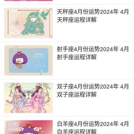
白羊座2024年6月详解
天秤座4月份运势2024年 4月
6月9日，火星进入金牛座，火星的能量在未
天秤座运程详解
来几周的时间里会给人的财务带来一定的负面影
响，在花销的过程中很容易出现上头的行为和心
态，需要有所克制。
射手座4月份运势2024年 4月
射手座运程详解
6月17日的时间，金星进入巨蟹座，金星的能
量在未来几周的时间里有助于给个人的家庭领域的
关系增温和关系维护，同时也会有助于搬家、搬
双子座4月份运势2024年 4月
迁、房屋装修相关的事宜。这段时间里可以尝试在
双子座运程详解
家中装扮或购买一些比较靓丽的饰品，装饰品会更
有助于整体状况的提升。
白羊座4月份运势2024年 4月
6月30日到7月2日的时间，土星和海王星将会
白羊座运程详解