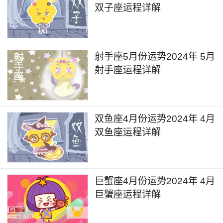
际关系带来一定的影响，在与他人交往和相处的过
双子座运程详解
程中容易出现冷战和隔阂的情况，同时在留意的一
些朋友或是亲戚容易给自己带来比较大的负能量，
甚至是有一些不怀好意的人与你接触图谋不轨，需
射手座5月份运势2024年 5月
要自己有所警惕。
射手座运程详解
5月24日到5月26日的时间，金星和木星会相
继进入双子座，这段时间比较有利于个人的进修和
双鱼座4月份运势2024年 4月
考试相关的状态和状况。会有许多人选择在这段时
双鱼座运程详解
间里报名进修许多的课程，进修兴趣也会大幅地提
升，但是相应地需要注意木星在此难以发挥正常的
能量，因此会造成许多人在进修的过程中容易出现
巨蟹座4月份运势2024年 4月
三分钟热度或者蜻蜓点水的情况，需要有所控制。
巨蟹座运程详解
总的来说，个人的进修效率会有一定程度的提升。