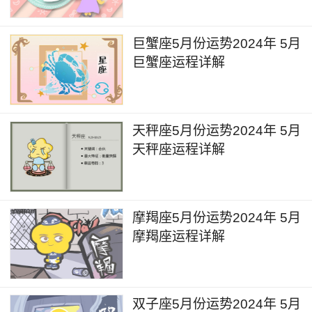
护肤品、化妆品的消费欲望，需要适当的有所控制
和节制。
巨蟹座5月份运势2024年 5月
巨蟹座运程详解
4月30日的时间，火星会进入到白羊座，火星
的能量会加快让自己脱离水逆的影响，这段时间个
人的专注力和动力都会得到极大的提升，不再会出
天秤座5月份运势2024年 5月
现过往情绪低迷和焦躁的状态，对于许多的事情会
天秤座运程详解
想到就做，效率大幅的提升。不过相应的部分人还
是容易出现暴脾气的情况，因此在做事的过程中还
是要相对圆滑和稳妥一些。
摩羯座5月份运势2024年 5月
白羊座2024年5月详解
摩羯座运程详解
5月3日的时间，冥王星在水瓶座逆行，冥王
星逆行的能量在未来几个月的时间里会给个人的人
双子座5月份运势2024年 5月