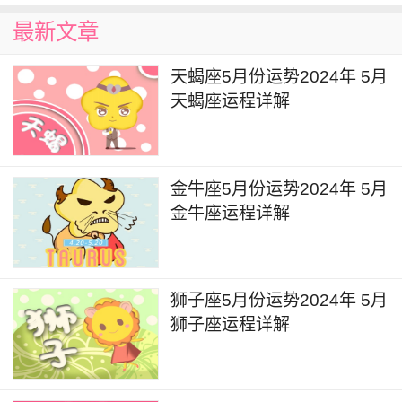
灵性时代，对于神秘学、医学、心理学相关领域的
最新文章
进修，会有更多的人愿意倾注精力，这段时间对于
天蝎座5月份运势2024年 5月
本身有抑郁和压抑情绪的人群来说可以尝试接受心
天蝎座运程详解
理咨询和疗愈相关的治疗，也会取得不错的效果。
白羊座2024年4月详解
金牛座5月份运势2024年 5月
4月2日的时间，将会迎来在白羊座的水星逆
金牛座运程详解
行，也是本年度的第一次水星逆行，在4月25日的
时间，水星将会在白羊座恢复顺行，水逆期间将会
重点影响个人的对外社交和精神状态，这段时间里
狮子座5月份运势2024年 5月
个人可能会变得比较容易情绪化，在与他人交往的
狮子座运程详解
过程中很容易出现暴躁甚至是言语伤人的情况，需
要有所控制。同时也需要适当关注个人的面部皮肤
状况，很容易出现皮肤过敏或是爆痘等情况。