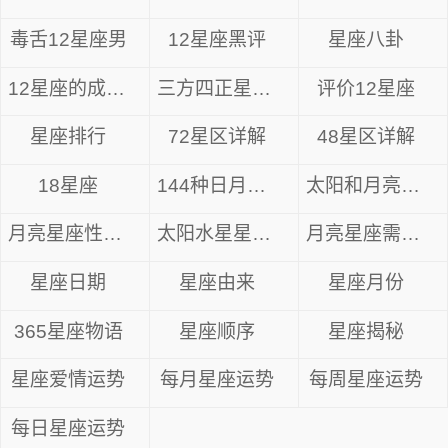
美对象或暗恋对象展示个人的才能、才艺，也会有
毒舌12星座男
12星座黑评
星座八卦
不错的效果。
12星座的成长方式
三方四正星座分析
评价12星座
白羊座2024年8月详解
星座排行
72星区详解
48星区详解
8月5日，金星将会进入处女座，但同一时间
18星座
144种日月星座
太阳和月亮星座
水星将会在处女座逆行，在8月29日的时间，水星
将会在狮子座顺行。水星逆行的期间对于个人的工
月亮星座性格解析
太阳水星星座组合
月亮星座需要什么
作、身体身心状态以及感情恋爱相关的领域都会造
星座日期
星座由来
星座月份
成不同程度的影响。这段时间里需要注意工作的过
程中避免过于挑剔的心态和行为，避免将过多的注
365星座物语
星座顺序
星座揭秘
意力集中到细小的细节上而忽略全局，在感情恋爱
星座爱情运势
每月星座运势
每周星座运势
当中需要得过且过，不要揪着某些细节不放，容易
让自己陷入比较痛苦的状态当中。
每日星座运势