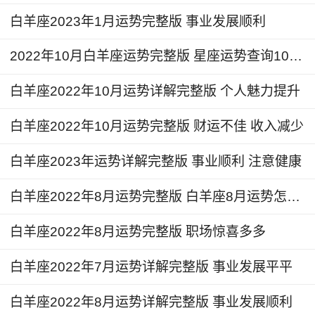
继进入到水瓶座，这两个星体的能量会加强水瓶座
白羊座2023年1月运势完整版 事业发展顺利
能量的提升，对于白羊们来说个人的人际交往领域
会得到进一步的拓展，尤其是个人的感情领域。
2022年10月白羊座运势完整版 星座运势查询10月份
单身人士在这段时间里可以尝试多去参加一些
白羊座2022年10月运势详解完整版 个人魅力提升
朋友亲戚之间的聚餐聚会，很容易遇到自己心动的
白羊座2022年10月运势完整版 财运不佳 收入减少
人选，也容易透过网络社交平台结识到一些暧昧关
系或者是感兴趣的朋友。
白羊座2023年运势详解完整版 事业顺利 注意健康
白羊座2024年3月详解
白羊座2022年8月运势完整版 白羊座8月运势怎么样
3月12日到3月23日的时间，金星和火星会相
白羊座2022年8月运势完整版 职场惊喜多多
继进入到双鱼座，金星和火星的能量对于个人的精
白羊座2022年7月运势详解完整版 事业发展平平
神层次领域将会带来一定的提升。
白羊座2022年8月运势详解完整版 事业发展顺利
正如我们之前所说的，这段时间会开启个人的