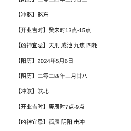
【冲煞】煞东
【开业吉时】癸未时13点-15点
【凶神宜忌】天刑 咸池 九焦 四耗
【阳历】2024年5月6日
【阴历】二零二四年三月廿八
【冲煞】煞北
【开业吉时】庚辰时7点-9点
【凶神宜忌】孤辰 阴阳 击冲