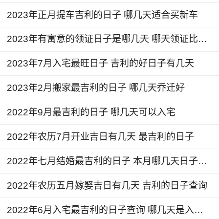
2023年正月提车吉利的日子 哪几天适合买新车
【凶神宜忌】土府 招摇 却煞
2023年有寓意的领证日子是哪几天 哪天领证比较吉利
【阳历】2024年5月23日
2023年7月入宅最旺日子 吉利的好日子有几天
【阴历】二零二四年四月十六
2023年2月搬家最吉利的日子 哪几天乔迁好
【冲煞】煞西
2022年9月最吉利的日子 哪几天可以入宅
【开业吉时】丁未时13点-15点
2022年农历7月开业吉日有几天 最吉利的日子
【凶神宜忌】天刑 九空 游祸 致死 触水龙 劫
2022年七月结婚最吉利的日子 本月哪几天日子最好
煞 阴阳俱错
2022年农历五月嫁娶吉日有几天 吉利的日子查询
以上是开业吉日的黄历内容，仅供参考，具体
的好日子可根据八字，选择下方的【开业吉日】进
2022年6月入宅最吉利的日子查询 哪几天是入宅吉日