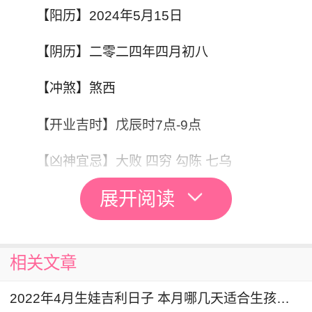
【阳历】2024年5月15日
【阴历】二零二四年四月初八
【冲煞】煞西
【开业吉时】戊辰时7点-9点
【凶神宜忌】大败 四穷 勾陈 七乌
展开阅读
【阳历】2024年5月16日
【阴历】二零二四年四月初九
相关文章
【冲煞】煞南
2022年4月生娃吉利日子 本月哪几天适合生孩子呢
【开业吉时】癸未时13点-15点