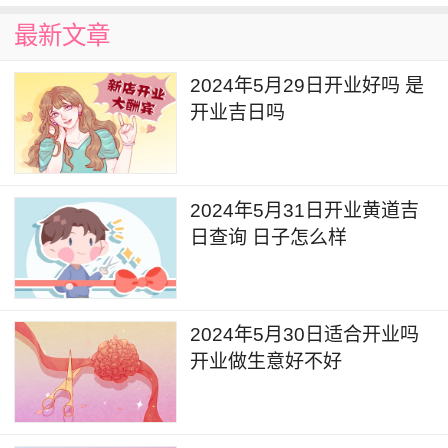
行查询。
最新文章
关于开业的小知识
2024年5月29日开业好吗 是
开业吉日吗
1. “七折八扣”也是一种很流行的折扣方式，这
种折扣方式就是以商品的类别作为折扣的分界点。
换言之，根据不同的商品定出七折八扣或是更低的
方式，也是折扣战的一种，很多商家都会采用的一
2024年5月31日开业黄道吉
日查询 日子怎么样
种折扣法子。
2. 如何才能取得商业谈判的成功？你必须在事
前尽可能多地搜集相关信息。例如，你的客户的需
2024年5月30日适合开业吗
要是什么?他们有什么选择?事先做好功课是必不
开业做生意好不好
可少的，只有这样你才能够有机会成功。
3. 生意头脑是怎么练出来的？多观察！只有看