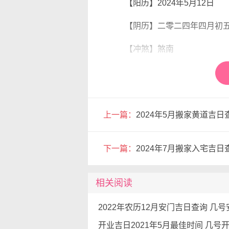
【阳历】2024年5月12日
【阴历】二零二四年四月初
【冲煞】煞南
【搬家吉时】甲午时11点-13
【喜神】西南
上一篇：
2024年5月搬家黄道吉日
【阳历】2024年5月13日
【阴历】二零二四年四月初
下一篇：
2024年7月搬家入宅吉日
【冲煞】煞东
相关阅读
【搬家吉时】乙巳时9点-11
2022年农历12月安门吉日查询 几
【喜神】正南