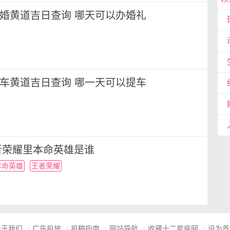
月结婚黄道吉日查询 哪天可以办婚礼
四
点
月提车黄道吉日查询 哪一天可以提车
体的日子还需要参考你的八字，可选择下方的【搬
适的乔迁日子。
者荣耀里本命英雄是谁
本命英雄
王者荣耀
最好要压在凶方之外，卫生间位置应尽可能隐蔽。大
在弯折路面的两侧弓背的部位住房。可以挑选靠在楼
关于我们
|
广告投放
|
投稿指南
|
网站导航
|
收藏十二星座网
|
设为首