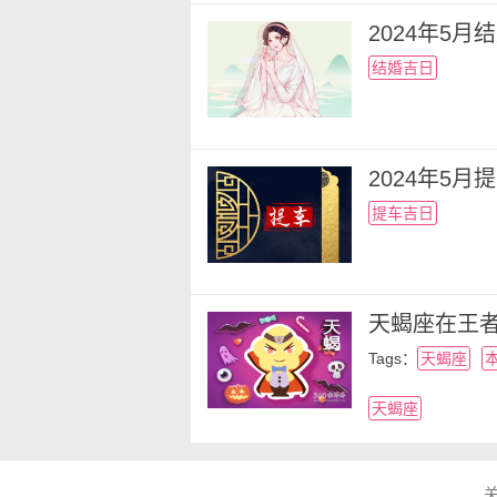
【阳历】2024年5月31日
2024年5
【阴历】二零二四年四月廿
结婚吉日
【冲煞】煞西
【搬家吉时】癸未时13点-15
2024年5
【喜神】西北
提车吉日
本月适合搬家的日子如上，具
家吉日】服务进行了解，选择合
天蝎座在王
关于搬家的小知识
Tags：
天蝎座
1. 从风水上来看，厕所浴室
天蝎座
门对着卫生间门，主财帛不聚。
2. 居家风水中的“反弓煞”：