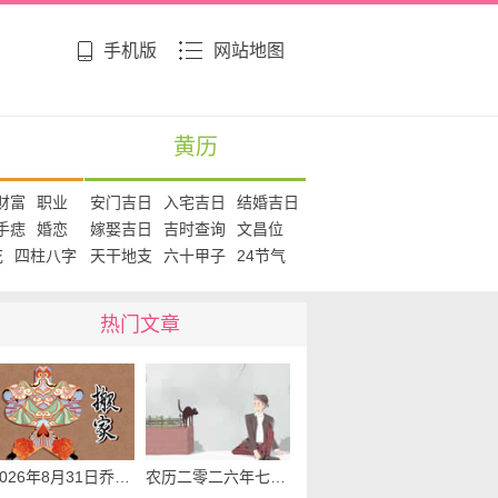
手机版
网站地图
黄历
财富
职业
安门吉日
入宅吉日
结婚吉日
手痣
婚恋
嫁娶吉日
吉时查询
文昌位
花
四柱八字
天干地支
六十甲子
24节气
热门文章
2026年8月31日乔迁新居吉日查询 乔迁新居有什么讲究
农历二零二六年七月十九选老黄历入宅 2026年8月31日这天可以入宅搬家吗