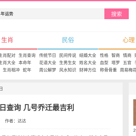
搜索
生肖
民俗
心理
生肖配对
生肖查询
传统节日
民间传说
结婚大全
性格
智商
情商
生肖大全
本命年
花语大全
生男生女
姓名大全
血型
塔罗
五官
生肖相冲
蛇年
周公解梦
风水知识
财神方位
称骨骨重
周易梅
日
吉日查询 几号乔迁最吉利
:18 作者：达达