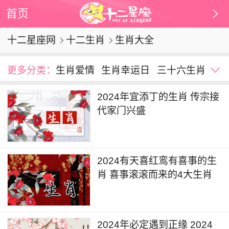
首页
十二星座网
十二生肖
生肖大全
更多分类：
生肖爱情
生肖幸运日
三十六生肖
生肖趣谈
生肖桃花
生肖改运
明星生肖
2024年宜添丁的生肖 传宗接
生肖谜语
生肖与楼层
12生肖图片
代家门兴盛
12生肖财位
12生肖年份
生肖相冲
贵人属相
生肖顺序
生肖日期
生肖年龄
生肖排行
生肖幸运色
出生年月日算命
生肖优点缺点
2024有天喜红鸾有喜事的生
肖 喜事滚滚而来的4大生肖
2024年必定遇到正缘 2024