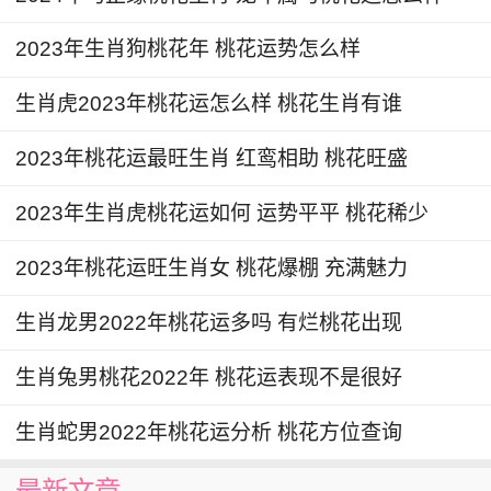
时，即命带桃花；假如不是此时辰，在现实中遇到
属鸡的人，也算遇到桃花，遇到酉鸡年即桃花年，
2023年生肖狗桃花年 桃花运势怎么样
酉鸡月即桃花月。
生肖虎2023年桃花运怎么样 桃花生肖有谁
以上就是查桃花的一些方法，不过就算有的人
2023年桃花运最旺生肖 红鸾相助 桃花旺盛
桃花运比较差那也没关系，因为桃花始终会到来，
只不过早晚而已，所以现在还没有桃花的人们不用
2023年生肖虎桃花运如何 运势平平 桃花稀少
灰心，属于你的桃花最后一定会到来。
2023年桃花运旺生肖女 桃花爆棚 充满魅力
生肖龙男2022年桃花运多吗 有烂桃花出现
生肖兔男桃花2022年 桃花运表现不是很好
生肖蛇男2022年桃花运分析 桃花方位查询