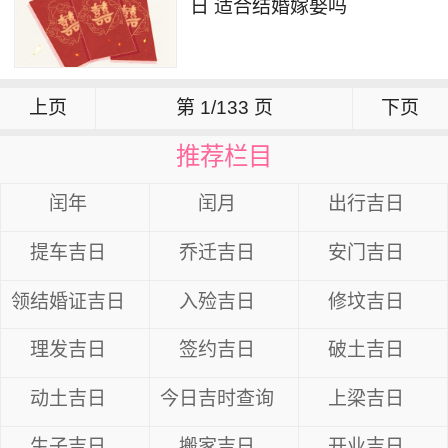
日 适合结婚嫁娶吗
上页
第 1/133 页
下页
推荐栏目
闰年
闰月
出行吉日
提车吉日
乔迁吉日
安门吉日
领结婚证吉日
入殓吉日
修坟吉日
理发吉日
签约吉日
破土吉日
动土吉日
今日吉时查询
上梁吉日
生子吉日
搬家吉日
开业吉日