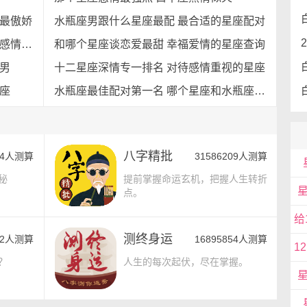
座最傲娇
水瓶座男跟什么星座最配 最合适的星座配对
最放不下情的星座 无法真正放下一段感情的星座
和哪个星座谈恋爱最甜 幸福爱情的星座查询
男
十二星座深情专一排名 对待感情重视的星座
座
水瓶座最佳配对第一名 哪个星座和水瓶座最配
八字精批
854人测算
31586209人测算
秘
提前掌握命运玄机，把握人生转折
点。
测终身运
632人测算
16895854人测算
？
人生的每次起伏，尽在掌握。