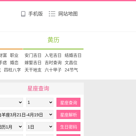
手机版
网站地图
黄历
财富
职业
安门吉日
入宅吉日
结婚吉日
手痣
婚恋
嫁娶吉日
吉时查询
文昌位
花
四柱八字
天干地支
六十甲子
24节气
星座查询