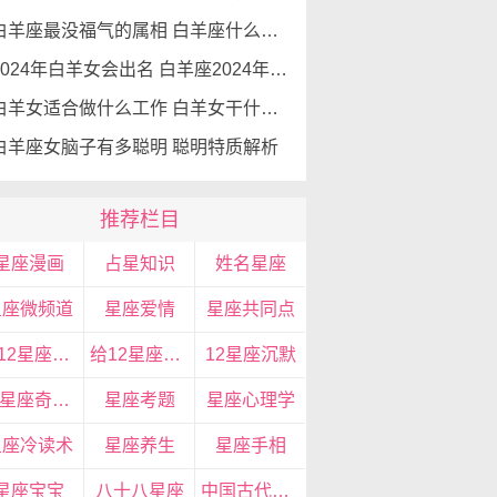
白羊座最没福气的属相 白羊座什么生肖最好命
2024年白羊女会出名 白羊座2024年运势
白羊女适合做什么工作 白羊女干什么职业最成功
白羊座女脑子有多聪明 聪明特质解析
推荐栏目
星座漫画
占星知识
姓名星座
星座微频道
星座爱情
星座共同点
给12星座的忠告
给12星座的14句心里话
12星座沉默
12星座奇特眼神
星座考题
星座心理学
星座冷读术
星座养生
星座手相
星座宝宝
八十八星座
中国古代星座