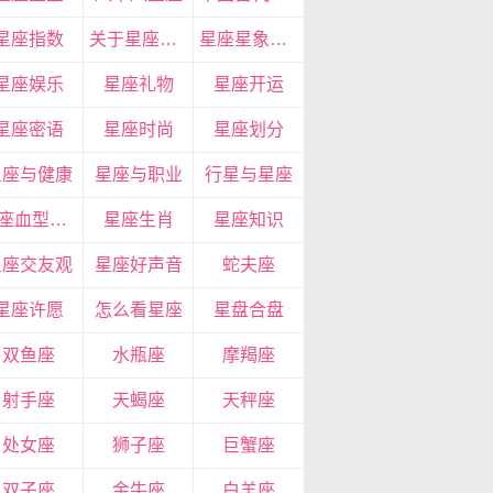
星座指数
关于星座的资料
星座星象分析
星座娱乐
星座礼物
星座开运
星座密语
星座时尚
星座划分
星座与健康
星座与职业
行星与星座
星座血型生肖
星座生肖
星座知识
星座交友观
星座好声音
蛇夫座
星座许愿
怎么看星座
星盘合盘
双鱼座
水瓶座
摩羯座
射手座
天蝎座
天秤座
处女座
狮子座
巨蟹座
双子座
金牛座
白羊座