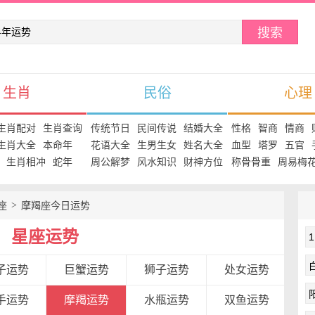
搜索
生肖
民俗
心理
生肖配对
生肖查询
传统节日
民间传说
结婚大全
性格
智商
情商
生肖大全
本命年
花语大全
生男生女
姓名大全
血型
塔罗
五官
生肖相冲
蛇年
周公解梦
风水知识
财神方位
称骨骨重
周易梅
座
摩羯座今日运势
星座运势
子运势
巨蟹运势
狮子运势
处女运势
手运势
摩羯运势
水瓶运势
双鱼运势