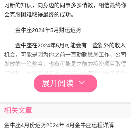
习新的知识，向身边的同事多多请教，相信最终你
会克服困难取得最终的成功。
金牛座2024年5月财运运势
金牛座在2024年5月可能会有一些额外的收入
机会，可能是因为你之前一直勤勤恳恳工作，公司
发放的一笔奖金，也有可能是之前的投资项目取得
了回报。而在支出方面，虽然并没有出现太多的额
展开阅读
外支出，但是花钱也不要大手大脚的，日常生活中
要养成控制自己开支的习惯，避免不必要的浪费。
金牛座2024年5月偏财运运势
相关文章
总的来说金牛座2024年5月偏财运并不是很顺
金牛座4月份运势2024年 4月金牛座运程详解