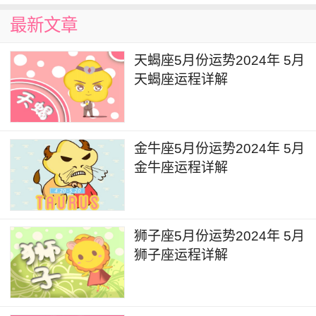
稳定。
最新文章
金牛座2024年5月健康运势
天蝎座5月份运势2024年 5月
天蝎座运程详解
在健康方面，虽然金牛座本月并不会有什么疾
病的困恼，但是也要注意保持自己身体和心理的健
康。工作上的压力难免会让你感觉到身心俱疲，可
金牛座5月份运势2024年 5月
以通过适度的运动或者外出游玩来缓解我们心理上
金牛座运程详解
的压力。同时也要保证充分的休息时间，注意饮食
健康，保持规律的生活方式，才能有助于提升你的
身体和精神状态。
狮子座5月份运势2024年 5月
狮子座运程详解