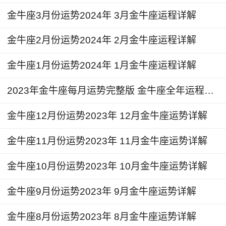
利，因此在投资理财方面要保持谨慎，不要过于冒
金牛座3月份运势2024年 3月金牛座运程详解
险或者盲目地相信他人的建议，一定要深入了解投
资行业的信息之后再去下手，否则很容易给自己带
金牛座2月份运势2024年 2月金牛座运程详解
来损失。
金牛座1月份运势2024年 1月金牛座运程详解
金牛座2024年5月感情运势
2023年金牛座每月运势完整版 金牛座全年运程详解
并不是很顺利，对于已经有伴侣的金牛座来
金牛座12月份运势2023年 12月金牛座运势详解
说，关系并不是很和谐，可能因为一些日常生活中
的小事，而出现一些摩擦和冲突，如果没有及时的
金牛座11月份运势2023年 11月金牛座运势详解
进行沟通，保持冷静和理智的话，很可能会造成分
金牛座10月份运势2023年 10月金牛座运势详解
手的后果。而对于单身的金牛座而言，本月脱单的
可能性仍然不小，可以多外出参加社交活动，但是
金牛座9月份运势2023年 9月金牛座运势详解
也不要急于与其他人建立新的感情，多给双方一点
时间去了解对方，相信你们的感情会更加的和谐和
金牛座8月份运势2023年 8月金牛座运势详解