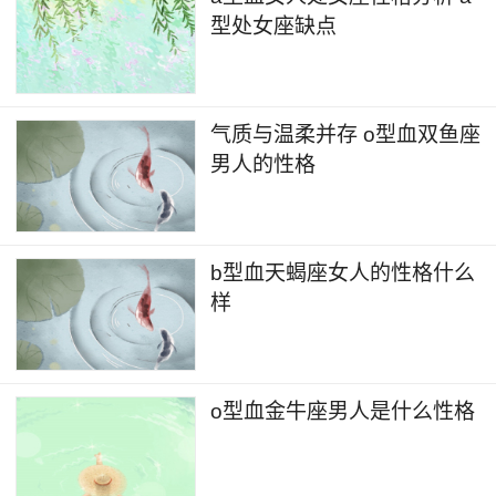
型处女座缺点
气质与温柔并存 o型血双鱼座
男人的性格
b型血天蝎座女人的性格什么
样
o型血金牛座男人是什么性格