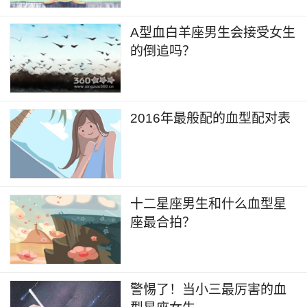
A型血白羊座男生会接受女生
的倒追吗？
2016年最般配的血型配对表
十二星座男生和什么血型星
座最合拍？
警惕了！当小三最厉害的血