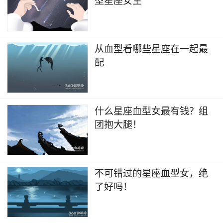
型星座女生
从血型看哪些星座在一起最
配
什么星座血型女最有钱？组
团抱大腿！
不可错过的星座血型女，绝
了好吗！