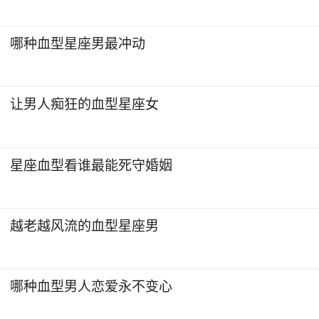
哪种血型星座男最冲动
让男人痴狂的血型星座女
星座血型看谁最能死守婚姻
越老越风流的血型星座男
哪种血型男人恋爱永不变心