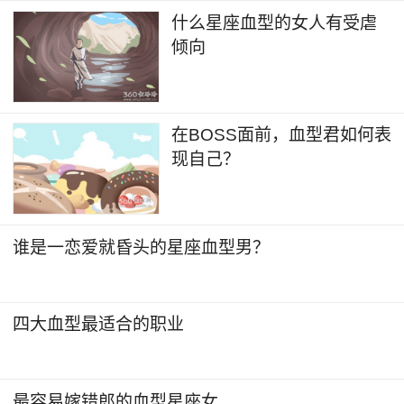
什么星座血型的女人有受虐
倾向
在BOSS面前，血型君如何表
现自己？
谁是一恋爱就昏头的星座血型男？
四大血型最适合的职业
最容易嫁错郎的血型星座女