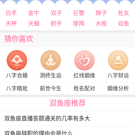
白羊
金牛
双子
巨蟹
狮子
处女
天秤
天蝎
射手
摩羯
水瓶
双鱼
猜你喜欢
八字合婚
测终生运
红线姻缘
八字财运
八字精批
前世今生
姓名配对
姻缘分析
双鱼座推荐
双鱼座直播答题通关的几率有多大
双鱼座辞职的理由会是什么