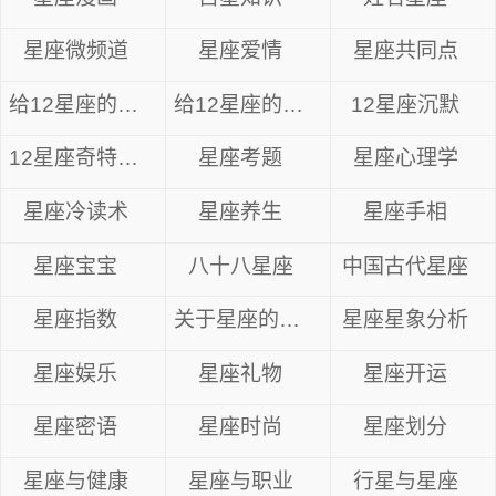
星座微频道
星座爱情
星座共同点
给12星座的忠告
给12星座的14句心里话
12星座沉默
12星座奇特眼神
星座考题
星座心理学
星座冷读术
星座养生
星座手相
星座宝宝
八十八星座
中国古代星座
星座指数
关于星座的资料
星座星象分析
星座娱乐
星座礼物
星座开运
星座密语
星座时尚
星座划分
星座与健康
星座与职业
行星与星座