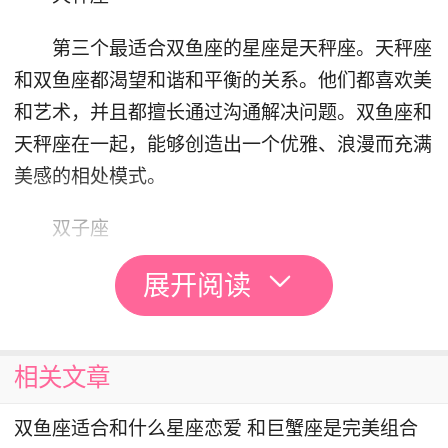
第三个最适合双鱼座的星座是天秤座。天秤座
和双鱼座都渴望和谐和平衡的关系。他们都喜欢美
和艺术，并且都擅长通过沟通解决问题。双鱼座和
天秤座在一起，能够创造出一个优雅、浪漫而充满
美感的相处模式。
双子座
展开阅读
第四个与双鱼座最配的星座是双子座。双子座
开朗、聪明和有趣，他们可以帮助双鱼座更好地表
达自己，并与外界建立联系。双子座的善于沟通和
相关文章
适应性可以平衡双鱼座的情感倾向，使他们更加开
放和自信。
双鱼座适合和什么星座恋爱 和巨蟹座是完美组合