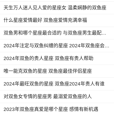
摩羯座
天生万人迷人见人爱的星座女 温柔娴静的双鱼座
双鱼座最配的星座是摩羯座。摩羯座和双鱼座
什么星座爱情最好 双鱼座爱情充满幸福
之间存在一种吸引力和互补性。摩羯座理性和务实
的态度可以帮助双鱼座更好地实现自己的梦想和目
双鱼男和哪个星座最合适的 与双鱼座男生最配星座
标。而双鱼座可以带给摩羯座更多的情感和灵性体
2024年注定与双鱼纠缠的星座 2024年双鱼座会和谁走到一起
验，使他们拥有一个更深刻和丰富的生活。
2024年双鱼的贵人星座 双鱼座有贵人帮助
双鱼座总是散发着一种温柔而深情的气质。他
们对于爱情，有着独特的理解和追求。他们渴望遇
唯一能克双鱼的星座 双鱼座最佳伴侣星座
见一个能与之灵魂共鸣的伴侣，共同探索生活的美
2024年最旺双鱼的星座 双鱼座2024年贵人有谁
好，分享彼此的情感世界。在双鱼座的眼中，爱情
是一场心灵的旅行，需要双方共同去珍惜和呵护。
对双鱼女专情的星座男 最溺爱双鱼座的人
2023年双鱼座真爱是哪个星座 感情有新机遇