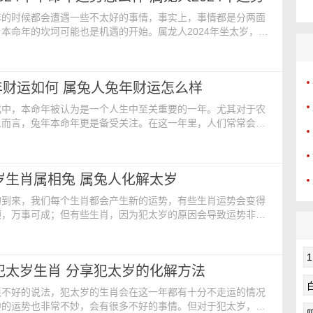
年的时候都会遭遇一些不太好的事情，事实上，事情都是分两面
本命年的坎坷可能也是机遇的开始。属龙人2024年坐太岁，工
面临一些变化，那么，属龙的2024年本命年运势怎么样
24年事业运势 属龙人在2024年本命年的事业运势是有所波
业的属龙人这年的事业都是有所阻碍的，在打拼的过程中会遇到
年财运如何 属兔人兔年财运怎么样
别是对于从事仕途的人，他们会面临着许多的诱
化中，本命年被认为是一个人生中至关重要的一年。尤其对于农
人而言，兔年本命年更是备受关注。在这一年里，人们常常会对
事业、家庭等方面充满期待和担忧。那么，兔年本命年的财运会
兔人本命年正财运势如何 本命年里属兔人的工作不是特别
外生枝，哪怕自己小心翼翼，可能都会遇到很多头疼的难题。相
太岁生肖属相兔 属兔人化解太岁
者是属龙人来说，属兔人工作能力是很弱的，也没有强大的
的到来，我们每个生肖都会产生新的运势，有些生肖运势会变得
顺，万事可成；但有些生肖，因为犯太岁的原因会导致运势非常
都很不顺利。那么2024年生肖兔会犯太岁吗？ 一、属兔人
吗 兔子作为中国传统文化中的属相之一，在人们的心目中一直
。很多人都想知道兔子在2024年是否会犯太岁，因此在这里为
属犯太岁生肖 分享犯太岁的化解方法
一下。 根据中国传统文化的理论，每个人
很不好的说法，犯太岁的生肖会在这一年都有十分不走运的情况
中的运势也非常不妙，会有很多不好的事情。但对于犯太岁，我