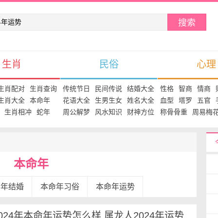
搜索
生肖
民俗
心理
生肖配对
生肖查询
传统节日
民间传说
结婚大全
性格
智商
情商
生肖大全
本命年
花语大全
生男生女
姓名大全
血型
塔罗
五官
生肖相冲
蛇年
周公解梦
风水知识
财神方位
称骨骨重
周易梅
本命年
命年结婚
本命年习俗
本命年运势
024年本命年运势怎么样 属龙人2024年运势