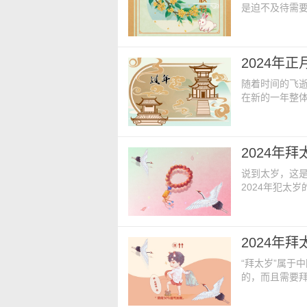
是迫不及待需
况，就是需要了
呢？ 大年初
军庇佑弟子今
2024年
望），年底定
随着时间的飞
在新的一年整
需要注意到如何
么拜呢？ 2
岁，必须选择
2024年
地方拜太岁神
说到太岁，这
2024年犯太
时候一定要采取
太岁方位 20
水。太岁是指
2024年
响。太岁方位
“拜太岁”属于
的，而且需要
自己是否需要拜
些呢？ 20