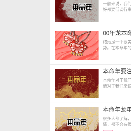
一般来说，我
好都要低调行
一些人，只要
年运气怎么样
本命年的时候
00年龙本
于低迷惨淡的
结婚是一个很
势。在本命年
对我们造成很
一、00年龙本
婚的，但需要
本命年要
情感。各地的
本命年对于我
情对于我们来
在本命年的时
项呢？ 一、
服，如果觉得
本命年龙年
或者红色袜子
很多人都了解
情，都不会有
祸。我们的长辈