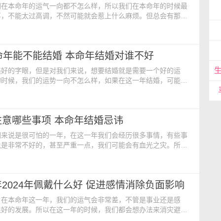
们在本命年的运气一向都不怎么样，所以我们在本命年的时候最
事，不能太过高调，不然可能就会惹上什么麻烦。但总会有那么
熬过了本命年的霉运，就会迎来新生。今天我们就聊聊人在本命
。 一、人在本命年运气怎么样 1.霉运不断 人们到了
，各方面运气都很不理想，总会遇见各种倒霉事情，整体运势处
命年能不能结婚 本命年结婚对谁不好
状态，很难过上稳定生活。在本命年当中，人们想要顺心
美好的字眼，但是对我们来说，想要结婚就是需要一个好的运
的时候，我们的运势一向不怎么样，如果在这一年结婚，可能会
大的影响。今天我们就看看00年属龙人本命年能不能结婚？
命年能不能结婚 在2000年出生的属龙人在本命年中是可以结
注意本命年结婚的禁忌，避免影响到自己的婚姻与另一半之间的
注意哪些事项 本命年结婚忌讳
风俗习惯在本命年结婚方面存在差异。在一些地区，
们来说是很可怕的一年，在这一年我们会经历很多事情，有些事
说是非常不好的，甚至严重一点，我们可能会有血光之灾。所以
候，我们一定要多多注意，小心危险。那么本命年要注意哪些事
本命年要注意哪些事项 1.在本命年的时候最好穿红色衣
穿红色外套不太好意思，觉得太高调的话，那可以穿红色内衣裤
2024年佩戴什么好 促进感情消除负面影响
。 2.本命年犯太岁，所以整年运势不是很好，所以不
，在本命年这一年，我们的运气会非常差，不管是事业还是感
很好的发展。所以在这一年的时候，我们都会想办法来消灾避
会给我们准备一些饰品，那么2024年本命年龙年佩戴什么好