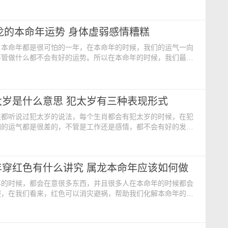
年2024年佩戴什么好 1、本命佛 属龙人在2024年本
运势发展的不理想，佩戴本命佛能够招财转运。属龙人个性高
，根本不会注意他人的感受，本命年间更容易得罪人，
属龙的本命年运势 身体虚弱感情糟糕
，本命年都是很可怕的一年，在本命年的时候，我们的运气一向
不管做什么都不会有好的运势。所以在本命年的时候，我们最好
万不可随意出头。那么2024年属龙的本命年运势怎么样呢？
的本命年运势 1.事业运势 从事业发展的角度上来看，属龙
间会处在双重犯太岁的年份，不仅会受到值太岁的影响，还会受到
，加上无法得到吉星的助力，事业上会变得
太岁是什么意思 犯太岁有三种表现形式
该都听说过犯太岁的说法，每个生肖都会有犯太岁的时候，在犯
们的运气都是很差的，不管是工作还是感情，都不会有好的发
年的时候，我们就会开始犯太岁。那么本命年犯太岁是什么意思
命年犯太岁是什么意思 因为一个人出生时的属相，恰好是
就被叫做“太岁相同”，民间称为犯太岁，所以本命年是犯太
年穿红色有什么讲究 属龙本命年应该如何做
太岁星君，太岁星就是天上的木星，因为木星每十二年绕太阳
年的时候，都会在意很多东西，并且很多人在本命年的时候都会
服，在我们看来，红色可以消灾避祸，帮助我们化解本命年的霉
命年的时候，我们还是有一些讲究和禁忌，这些都是什么
命年龙年要穿红色吗 对于大多人人来啥，可能一提到本命
觉得要穿红色内衣裤，这种想法虽然没啥大的错误，但也是片面