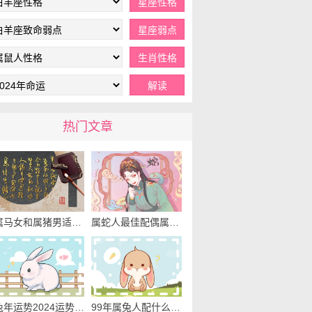
热门文章
属马女和属猪男适合做夫妻吗 属马女跟属猪男的婚姻怎么样
属蛇人最佳配偶属相 属蛇的和什么属相最配
兔年运势2024运势详解 属兔人2024年运势解析
99年属兔人配什么属相最好 属兔人和什么属相最配