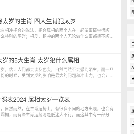
观，应该拿出积极的心态来面对。2024年里，犯太岁的生肖有
24犯太岁生肖 1.生肖兔 属兔人在2024年受害太岁影响
，整个人状态都不好，处于焦虑当中。受凶星的影响，属兔人的
肖害太岁的生肖 四大生肖犯太岁
严重问题，生病的可能性很高的。长期身体
就有相冲相合的说法，相合属相的两个人在一起做事情会很顺
什么特别的阻碍；相反，相冲的两个人无论做什么事都很不顺
生的冤家一般。而在此之外还有一种犯太岁的说法，犯太岁包含
害太岁也是其中之一，那么2024年犯太岁的生肖是什么呢？
岁 生肖兔进入2024年，便正式进入害太岁的年份，整体运
犯太岁的5大生肖 太岁犯什么属相
024年因为犯太岁，日子不好过，生活和工作中会
太岁，估计人们都会谈及色变，自然而然不会感到陌生，而一旦
年份的时候，受到太岁的影响是最大的问题和冲击力，也会让整
会特别的困难，那么，2024年犯太岁的5大生肖分别是
年犯太岁的5大生肖分别是谁 1、属兔人 属兔人在2024
岁的年份，运势发展的极不顺利，工作和生活都深受打击，健康
照表2024 属相太岁一览表
佳，会损耗个人的能量，特别考验心态，这期间很容
来，自然而然，在生肖运势上，有很多不同的地方出现，也会有
到爆棚，而有些生肖运势则是低迷大不行，而这其中有一部分的
的生肖犯太岁，那么，我们一起跟随下面这篇文章，一起来看看
份对照表吧。 2024太岁年份对照表 生肖龙 进入2024
来了自己的本命年，因此这一年是值太岁，也可以称之为坐太