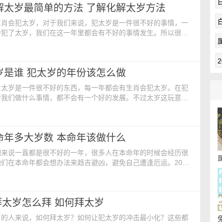
化解太岁最简单的方法 了解化解太岁方法
龙人的运势起伏较大，事业陷入困境，处处碰壁，
生肖会犯太岁，对于我们来说，犯太岁是一件很不好的事情，一
份犯了太岁，我们在这一年里都会有不好的事情发生。所以很多
太岁的方法。那么2024年化解太岁最简单的方法都有什么
年化解太岁最简单的方法 1、 穿红色衣服 2024化解犯太
，可以通过穿红色衣服的方法来破解。因红色代表着吉祥如意，
太岁是谁 犯太岁的年份该怎么做
、防小人、祛除灾祸的作用。大多数人都会选择
，太岁是一件很不好的东西，每一年都会有生肖会犯太岁。在犯
管我们做什么事情，都不会有一个好的发展。不过太岁这玩意一
在2024年，也会有新的太岁来临。那么2024年太岁是谁
24年太岁是谁 2024年的太岁星君就是李诚大将军，他一生
官能够做到明察秋毫，既讲威严又讲仁爱，清除了社会上的一些
本命年多大岁数 本命年该做什么
件，也能够约束属下。当时在河南有盗贼出现，
们来说一直都是很不好的一年，很多人在本命年的时候会经历很
们在本命年都会想办法来趋吉避凶，避免自己遭逢厄运。2024
这一年是属龙人的本命年，那么2024年本命年多大岁数
24年本命年多大岁数 2024年本命年的人都是属龙的
生年份：1952、1964、1976、1988、2000、2012、
太岁怎么拜 如何拜太岁
40年的属龙人在2024
岁的人来说，如何拜太岁？如何让犯太岁的冲击最小化？这些都