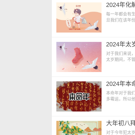
2024年
岁，这一年属
每一年都会有
旦我们在该年
人都会寻找化解
呢？ 2024
岁最佳方法是
2024年
同时还有辟邪
对于我们来说
太岁期间，不
年就会换一次，
呢？ 一、20
清正廉洁，为
2024年
邪恶和偷盗事
本命年对于我
多霉运，所以他
年是龙年，所以
呢？ 一、20
人。 属龙的人出
大年初八拜
2024。 19
对于今年犯太