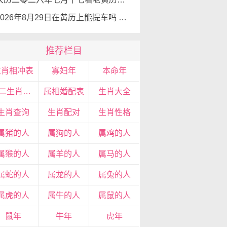
2026年8月29日在黄历上能提车吗 去提车子适宜吗
推荐栏目
生肖相冲表
寡妇年
本命年
十二生肖宝宝
属相婚配表
生肖大全
生肖查询
生肖配对
生肖性格
属猪的人
属狗的人
属鸡的人
属猴的人
属羊的人
属马的人
属蛇的人
属龙的人
属兔的人
属虎的人
属牛的人
属鼠的人
鼠年
牛年
虎年