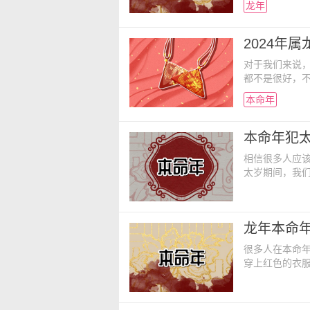
龙年
呢？ 本命年龙
命年间的综合
傲，处事冲动
2024年
对于我们来说
都不是很好，
谨慎行事，千
本命年
2024年属龙
人在2024年
刑太岁的干扰
本命年犯
相信很多人应
太岁期间，我
展。而在本命
呢？ 一、本
和本年属相相同
龙年本命
岁。太岁又称
很多人在本命
穿上红色的衣
运。但是在本
呢？ 一、本
年，下意识就