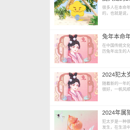
很多人在本命
的，也就是说，
作和生活上都会
呢？ 属龙20
折的，各个行
兔年本命
一些难题，特
在中国传统文
历兔年出生的
自己的财运、
如何呢？ 属
稳定，容易节
2024犯
较于属虎人或
随着新的一年
很好，一帆风
得差，做什么事
2024犯太岁
具有一定的地位
2024年
大家简单介绍
犯太岁是一种
发生，在生活