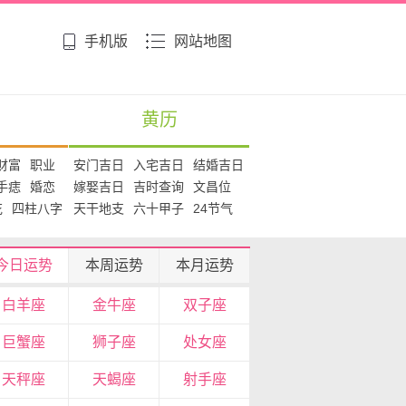
手机版
网站地图
黄历
财富
职业
安门吉日
入宅吉日
结婚吉日
手痣
婚恋
嫁娶吉日
吉时查询
文昌位
花
四柱八字
天干地支
六十甲子
24节气
今日运势
本周运势
本月运势
白羊座
金牛座
双子座
巨蟹座
狮子座
处女座
天秤座
天蝎座
射手座