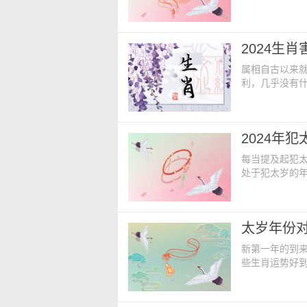
们也不用过于悲
哪些呢？ 20
而变得很倒霉
2024生
健康方面出现
属相自古以来
利，几乎没有
利，仿佛是天
了多种说法，
一、生肖兔害太
2024年
势不太乐观。2
每当提及起犯
处于犯太岁的
体运势发展往往
谁？ 2024
年间处在害太
太岁年份对
运势发展的不
新第一年的到
些生肖运势好
原始是不一样
2024太岁年
年，属龙人迎