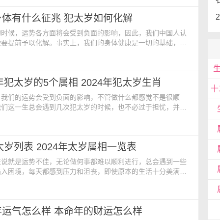
些地方是选在年初的正月十五。在2024年龙年，具体的拜太岁
身体有什么征兆 犯太岁如何化解
年2月12日，农历正月初八；2024
的时候，运势各方面将会受到负面的影响，因此，我们中国人认
候要提前予以化解。事实上，我们的身体健康是一切的基础，没
体，我们的生活以及工作都不能得到正常的运转。那么，犯太岁
征兆呢？ 一、犯太岁身体征兆 犯太岁的年份不仅麻烦
健康也容易出现问题，所以请注意避免出差、旅行、出国留学等
龙年犯太岁的5个属相 2024年犯太岁生肖
是好事，但在运气不好的情况下进行的话，会给身体增加负担
，我们的运势会受到负面的影响，不管做什么都感觉不是很顺
我们这一生总会遇到几次犯太岁的时候，也不必过于担忧，并且
途径。2024年是意义非凡的一年，那么，2024年龙年犯太岁的
？ 1. 属龙的人：值太岁 2024年是属龙的本命年犯太岁
太岁、刑太岁。属龙的人需要特别注意自己的身体健康问题，同
犯太岁列表 2024年太岁属相一览表
自己的财运。在这一年里，属龙的人容易遭
来说就是运势不佳，无论做何事都难以顺利进行，总会遇到一些
陷入困境，每天都感到压力和沮丧，即使原本的生活十分美满，
乌有。以下是关于2024年犯太岁生肖的具体信息。 属牛
年，属牛人将会面临许多挑战和困难。他们的日常生活将充满压
心情变得沉重和沮丧。他们可能会遭遇更多的争论和冲突，周围
年运气怎么样 本命年的财运怎么样
些恶意中伤他们的人。属牛人通常缺乏自信，如果没