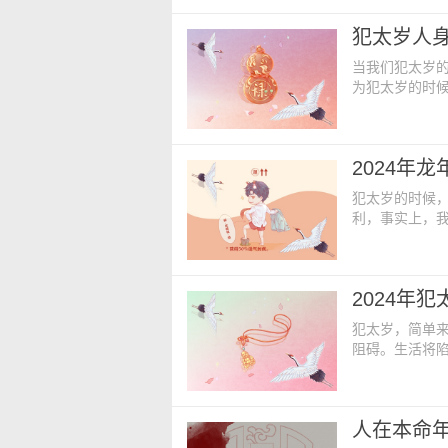
的正月初八，有
犯太岁人
时间是在2024
当我们犯太岁
为犯太岁的时
有一个好的身
人身体有什么
多，是非多，
2024年
郊游。这些都
犯太岁的时候
利，事实上，
有诸多化太岁的
5个属相是谁呢
之年，是为值
2024年
时也需要注意
犯太岁，简单
阻碍。生活将
现在也可能化为
人 在2024
力，使他们的
人在本命
甚至会出现一