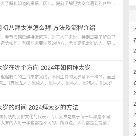
要去了解和知道的事情，因此，提前了解犯太岁会遇到的各种情
解如何去拜太岁，那么，2024年大年初八拜太岁怎么拜
八拜太岁怎么拜呢 在家拜太岁。 特向将军祈福，望将
年逢凶化吉，好运常来，身体健康（亦可祈祷自己希望的其他愿
正月初八拜太岁怎么拜 方法及流程介绍
当诚心酬谢。”诚心地祈福许愿后，将拜太岁疏文与纸钱一起
逝，春节假期已经接近尾声，对于人们来说，特别需要了解自己
体运势如何，有哪些需要注意的地方，尤其是犯太岁的人，更加
去选择合适的拜太岁的时间，那么，2024年正月初八拜太岁怎
024年正月初八拜太岁怎么拜呢 选择合适的地点 要拜太
合适的地方。通常，只有正规的道观才供奉太岁神。只有在这些
拜太岁在哪个方向 2024年如何拜太岁
，才能产生显著的效果，给人带来平和。因此，在
是根据我们的生肖来定义的，不同生肖的太岁是不一样的，而且
岁的生肖有属龙人、属兔人、属牛人、属羊人、属狗人，犯太岁的
风水方法化解太岁。2024年拜太岁在哪个方向呢？ 2024年
24年是农历甲辰龙年，它的太岁方位会影响人们的运势和风
每年都会变换宫位的岁煞星，不同的太岁方位会带来不同的影
拜太岁的时间 2024拜太岁的方法
的选择和处理一直是中国人民非常重视的问题
中国传统的民俗文化的代表，而且太岁是属于每一年都是不同
拜太岁的人每一年也都是不同的，所以说，人们都是会提前了解
太岁，以及拜太岁的时间，那么，2024年拜太岁的时间都有那
24年拜太岁的时间参考 拜太岁的时间一般是安排在每年年初