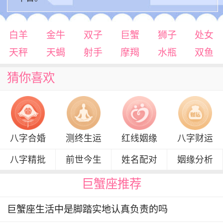
白羊
金牛
双子
巨蟹
狮子
处女
天秤
天蝎
射手
摩羯
水瓶
双鱼
猜你喜欢
八字合婚
测终生运
红线姻缘
八字财运
八字精批
前世今生
姓名配对
姻缘分析
巨蟹座推荐
巨蟹座生活中是脚踏实地认真负责的吗