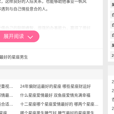
求，这样良好的人际关系，也能够助他事业一帆风
够遇到与自己情投意合的人。
借自己的聪明睿智，很强的办事能力，赢得了很好
。天秤座的人不仅人缘好，性格也是很好的，不会动
展开阅读
自己的负面情绪，不会把自己不好的一面展现给别
难，反而会越挫越勇，在战胜困难的时候，会保持着
气最好的星座男生
自己有着很大的把握，相信自己的能力，会征服困难
对于这种脾气好，温柔的性格，人缘又非常好，当然
手货。
，都有可能成为那个人品最好的星座代表。在我们
什么星座对待爱情的态度最好 哪个更重视爱情
24年偏财运最好的星座 哪些星座财运好
赖于星座来评判一个人的品格，而应该更加关注他们
十二星座谁的爱情最好 哪个星座对感情最专一
什么星座爱情最好 双鱼座爱情充满幸福
品优秀者，无需依附于星座，他们的光芒将永远照耀
十二星座哪个星座爱情最好最幸福 最合适的星座
十二星座哪个星座爱情最好的 哪两个星座爱情合适
2024年最强运势的星座 2024年哪个星座运势最好
哪个星座男生脾气好 脾气最好的星座男生