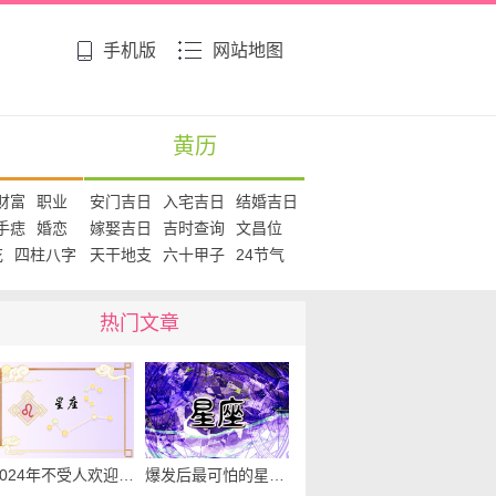
手机版
网站地图
黄历
财富
职业
安门吉日
入宅吉日
结婚吉日
手痣
婚恋
嫁娶吉日
吉时查询
文昌位
花
四柱八字
天干地支
六十甲子
24节气
热门文章
2024年不受人欢迎的星座 处女座遭到他人的嫌弃
爆发后最可怕的星座 脾气不好的星座