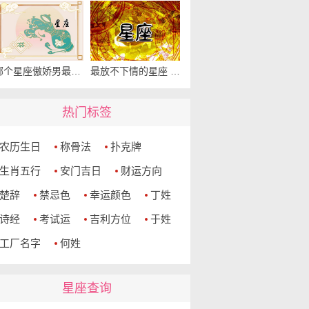
哪个星座傲娇男最多 恋爱中哪些星座最傲娇
最放不下情的星座 无法真正放下一段感情的星座
热门标签
农历生日
称骨法
扑克牌
生肖五行
安门吉日
财运方向
楚辞
禁忌色
幸运颜色
丁姓
诗经
考试运
吉利方位
于姓
工厂名字
何姓
星座查询