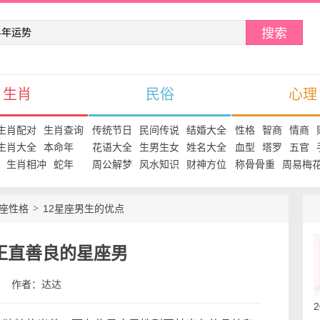
搜索
生肖
民俗
心理
生肖配对
生肖查询
传统节日
民间传说
结婚大全
性格
智商
情商
生肖大全
本命年
花语大全
生男生女
姓名大全
血型
塔罗
五官
生肖相冲
蛇年
周公解梦
风水知识
财神方位
称骨骨重
周易梅
星座性格
12星座男生的优点
正直善良的星座男
:19 作者：达达