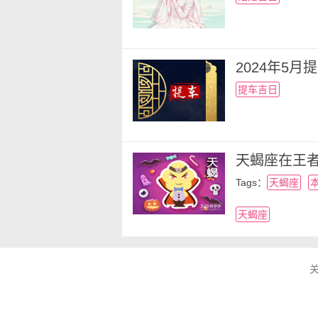
2024年5
提车吉日
天蝎座在王
Tags：
天蝎座
天蝎座