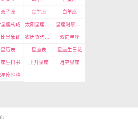
双子座
金牛座
白羊座
2星座构成
太阳星座查询
星座时辰性格
萨比恩象征
农历查询星座
双向星座
星历表
星座表
星座生日花
星座生日书
上升星座
月亮星座
2星座性格
页