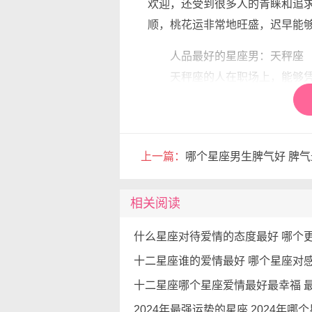
欢迎，还受到很多人的青睐和追
顺，桃花运非常地旺盛，迟早能
人品最好的星座男：天秤座
天秤座的人在职场上，能够凭
的社交手腕，深受很多人的好评
不动就发脾气，能够很好地调节
人。天秤座的人从来都不畏惧困
上一篇：
哪个星座男生脾气好 脾
良好的心态，和足够的自信，对
和别人的信赖，不会有负众望。
相关阅读
会很受欢迎，是别人心目中的抢
因此，无论是什么星座的男性
的日常生活中，我们不应过分依
的行为和态度。最终，真正的人
在我们的生活中。