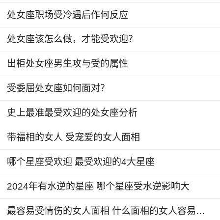
可能会变得更加突出，引起他人的反感。他们往往
处女座职场受冷遇后作何反应
喜欢夸大自己的能力和成就，对他人的意见和建议
处女座该怎么做，才能受欢迎？
不屑一顾，这种行为很容易让人感到不快和不满。
此外，狮子座还常常喜欢炫耀自己的财富和地位，
出柜处女座男生攻与受的属性
这种行为也会让人感到不适和反感。
受委屈处女座如何面对？
在星座的广阔天空中，每个星座都拥有其独特
史上最准最受欢迎的处女座分析
且鲜明的性格特点和行为习惯。然而，正如万物皆
有变化，星座的特质在特定的年份也可能受到某些
带福相的女人 受宠爱的女人面相
因素的影响而发生变化。
哪个星座受欢迎 最受欢迎的4大星座
2024年有水逆的星座 哪个星座受水逆影响大
最容易受情伤的女人面相 什么面相的女人容易有情伤