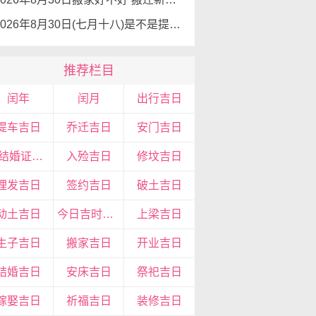
2026年8月30日(七月十八)是不是提车吉日 可以提新车吗
推荐栏目
闰年
闰月
出行吉日
提车吉日
乔迁吉日
安门吉日
领结婚证吉日
入殓吉日
修坟吉日
理发吉日
签约吉日
破土吉日
动土吉日
今日吉时查询
上梁吉日
生子吉日
搬家吉日
开业吉日
结婚吉日
安床吉日
祭祀吉日
嫁娶吉日
祈福吉日
装修吉日