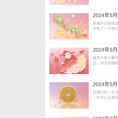
心想事成，收获
期六【农历日
2024年
【阴贵人】：
店铺开业前挑
为有了一个吉
火，更有利于
一定要考虑清楚
星期五【农历
2024年
龙【吉时】：卯时
虽然大街小巷
式，对于店铺
键所在，因此
情。今日开业黄
期】：二零二
2024年
【煞】：煞北【
在我们的一生
一件开心又喜
关系到未来事
的吉利时间开业
日 星期日 母