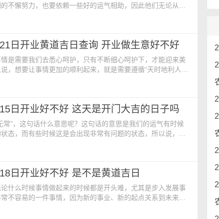
们的不懈努力，也要依赖一些好的运气相助，因此他们无论从事
，在开业之前，他们首先要选择一个开业的吉利日子来助阵，这
他们的事业带来吉祥。今日开业黄历：【公历日期】：2024年
期一 小满【农历日期】：二零二四年四月十三日【生肖】：龙【福
5月21日开业黄道吉日查询 开业做生意好不好
煞】：煞南【胎神占方】：占门炉外西北【彭祖
事情是需要我们去悉心呵护，只有不断细心呵护下，才能迎来美
以说，想要让事情更加的顺利起来，就是需要遵循“天时地利人
因此，开业前需要准备的工作有很多，而开业吉日的选择最为重
询：【公历日期】：2024年5月21日 星期二【农历日期】：二
十四日【星座】：双子【喜神】：西北【煞】：煞东【凶神】：
5月15日开业好不好 这天是开门大吉的日子吗
错 了戾 阴阳交破【胎神占方】：占碓磨门外
无常”，这句话什么意思呢？这句话的意思是我们的运气有时候
的状态，而有些时候这是会出现非常有问题的状态，所以说，想
收获好的结果，就是应该在我们好的状态下进行，这就是开业吉
历内容：【公历日期】：2024年5月15日 星期三【农历日
四年四月初八日【星座】：金牛【阴贵人】：西南【日期相
5月18日开业好不好 是不是黄道吉日
神】：大败 四穷 勾陈 七乌【胎神占方】：占大门
无论什么时候事情做起来的时候都是开头难，尤其是步入发展事
非常不容易的一件事情，因为新的事业、新的起点关系到未来的
业前去准备工作，挑选一个开业的良辰吉日是至关重要的，因为
未来的事业发展带来聚集良好的财富运势。开业黄历查询：【公