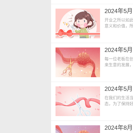
历日期】：20
2024年
神】：正南【
开业之所以如
意义和价值，
会产生的影响
今日开业黄历：
四年四月初十
2024年5
忌】：辛不合酱
每一位老板在
来生意的发展
于给未来的生
济发展更是收获
期日【农历日
2024年
东【吉神】：明
在我们的生活
态，为了保持
就拿我们准备
发达，所以选
【公历日期】：
2024年
【喜神】：西