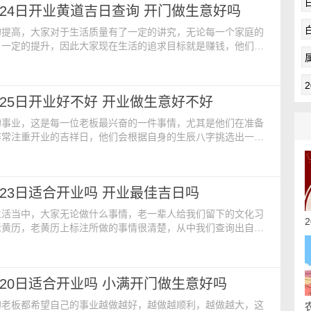
5月24日开业黄道吉日查询 开门做生意好吗
【煞】：煞北【胎神占方】：占碓磨炉外正北【本
的提高，大家对于生活质量有了一定的讲究，无论每一个家庭的
了一定的提升，因此大家现在生活的追求目标就是赚钱，他们为
一个如意的事业，他们在开业前会选择一个良辰吉日，来为生意
好的基础。今日开业黄历：【公历日期】：2024年5月24日 星
期】：二零二四年四月十七日【财神】：正北【阳贵人】：东北
5月25日开业好不好 开业做生意好不好
午【吉时】：未时 13:00-15:00
的事业，这是每一位老板最兴奋的一件事情，尤其是他们在准备
非常注重开业的吉祥日，他们会根据自身的生辰八字挑选出一个
日子来进行，因为这关系到他们未来生意的发展，财富的收成，
一定要考虑周到。开业黄历查询：【公历日期】：2024年5月
【农历日期】：二零二四年四月十八日【生肖】：龙【财神】：正
5月23日适合开业吗 开业最佳吉日吗
正北【阳贵人】：正北【本命佛】：虚空藏菩萨【
生活当中，大家无论做什么事情，老一辈人给我们留下的文化习
老黄历，老黄历上标注所做的事情很清楚，从中我们查询出自己
去进行事情，很容易会得到我们心满意足的结果，开业选择吉祥
这样的好日子有助于未来的事业兴旺发达。今日开业黄历内容如
】：2024年5月23日 星期四【农历日期】：二零二四年四月十
5月20日适合开业吗 小满开门做生意好吗
：龙【星座】：双子【阳贵人】：西北【阴贵人】
的老板都希望自己的事业越做越好，越做越顺利，越做越大，这