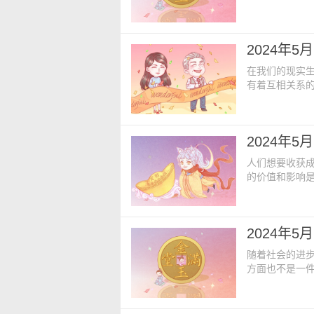
意味着就是未
顺，财运亨通。
日期】：二零
2024年
冲】：龙【吉时】
在我们的现实
有着互相关系
个圆满的未来
件事情，这样
询：【公历日期
2024年
十日【星座】
人们想要收获
的价值和影响
奇的事情产生
今日开业黄历：
四年四月廿一
2024年
南【胎神占方
随着社会的进
方面也不是一
间，也会直接
的良辰吉日来助
日【农历日期