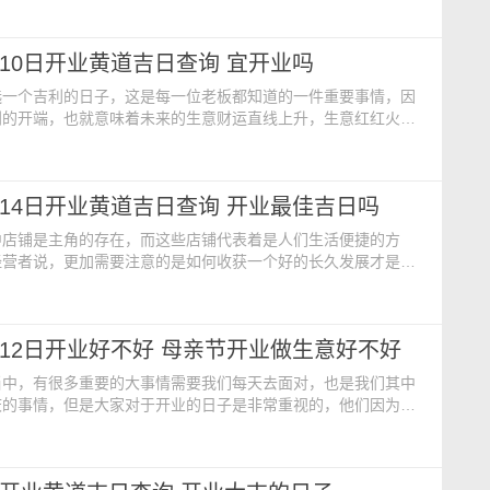
满满。今日开业黄历内容：【公历日期】：2024年5月11日 星
期】：二零二四年四月初四日【星座】：金牛【阳贵人】：西南
5月10日开业黄道吉日查询 宜开业吗
正北【煞】：煞西【胎神占方】：占碓磨床外西南
选一个吉利的日子，这是每一位老板都知道的一件重要事情，因
利的开端，也就意味着未来的生意财运直线上升，生意红红火
吸取四面八方的财气与人气，因此，开业的日子不能疏忽大意，
再决定。今日开业黄历内容：【公历日期】：2024年5月10日
日期】：二零二四年四月初三日【福神】：正北【生肖相冲】：
5月14日开业黄道吉日查询 开业最佳吉日吗
 5:00-7:00【凶神】：九坎 大耗
中店铺是主角的存在，而这些店铺代表着是人们生活便捷的方
经营者说，更加需要注意的是如何收获一个好的长久发展才是关
，选择一个吉利的开业吉日成为每个店铺经营者需要去重视的事
历内容如下：【公历日期】：2024年5月14日 星期二【农历日
四年四月初七日【生肖】：龙【财神】：正北【福神】：东北
5月12日开业好不好 母亲节开业做生意好不好
凶神】：天贼 血忌 五虚 地囊 行狠 天狗【当
当中，有很多重要的大事情需要我们每天去面对，也是我们其中
庆的事情，但是大家对于开业的日子是非常重视的，他们因为这
业的发展前程，更会影响到开业仪式的过程，因此选择一个最佳
是非常重要的。开业黄历查询：【公历日期】：2024年5月12
亲节【农历日期】：二零二四年四月初五日【生肖】：龙【星