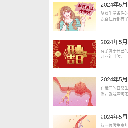
2024年
贵人】：西南
随着生活条件
衣食住行都有
了创造自己有
的繁荣创造出良
期五【农历日
2024年
【日期相冲】：壬
有了属于自己
开业的时候，
自己最心仪的
因此开业的日子
25日 星期六
2024年
北【福神】：
在我们的日常
俗，就是查询
最心仪的日子
日也是如此，
下：【公历日期
2024年
六日【生肖】
每一位做生意