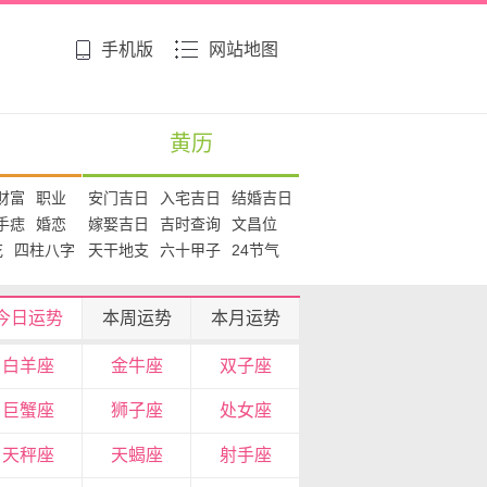
手机版
网站地图
黄历
财富
职业
安门吉日
入宅吉日
结婚吉日
手痣
婚恋
嫁娶吉日
吉时查询
文昌位
花
四柱八字
天干地支
六十甲子
24节气
今日运势
本周运势
本月运势
白羊座
金牛座
双子座
巨蟹座
狮子座
处女座
天秤座
天蝎座
射手座