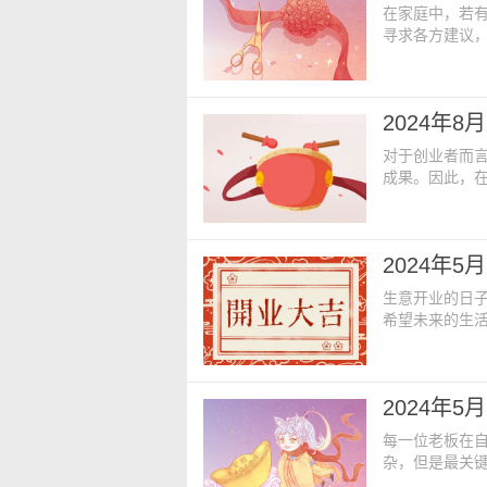
在家庭中，若
寻求各方建议
连，减少事业
当可观，为未
2024年8
2024年
神】正南 【
对于创业者而
成果。因此，
将开始创业的人
黄道吉日查询
七 【财神】
2024年
北 【阳历】2
生意开业的日
希望未来的生
件事情，这也
展的一片大好。
日期】：二零
2024年
19:00-21
每一位老板在
杂，但是最关
的发展，开业