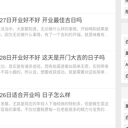
来的生意，有了一个吉祥的开始，在未来的创业这条路上一帆风
今日开业黄历：【公历日期】：2024年5月22日 星期三【农历
二四年四月十五日【星座】：双子【财神】：正西【生肖相
5月27日开业好不好 开业最佳吉日吗
：戌时 19:00-21:00【命格】：食神
生活当中，大家都知道，无论做什么样的事情，开始喝和结果是
的，因为无论做什么事情，有了一个吉利的开端，就意味着有一
，就拿开业这件事来说，选择一个开业的吉祥日是必须要做的一
有利于每一位老板顺水又顺风的发展下去。今日开业黄历宜忌查
】：2024年5月27日 星期一【农历日期】：二零二四年四月二
5月28日开业好不好 这天是开门大吉的日子吗
：双子【福神】：西北【喜神】：西南【煞】：煞
成功，其实是有诸多途径，而有些渠道看似简单无奇，实则带来
是不容小觑的，所以说，想要收获成功，就是需要对这些简单无
重视，因此，在选择开业的时候，就是需要一个好的开业吉日。
【公历日期】：2024年5月28日 星期二【农历日期】：二零二
日【生肖】：龙【财神】：正南【福神】：东南【阴贵人】：东
5月26日适合开业吗 日子怎么样
】：占仓库栖外正北【命格】：七杀【当日宜】：
步发展，尤其是现在的年轻人下海经商的特别多，但是做生意这
件容易的事情，不仅仅要耗费每一位老板很多的精力与宝贵的时
影响他们的经济发展，因此在开业前他们首先都会选择一个开业
力。今日开业黄历内容：【公历日期】：2024年5月26日 星期
】：二零二四年四月十九日【生肖】：龙【阳贵人】：东北【阴