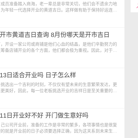
有成员准备踏入商海，老一辈总是非常关切，他们会不遗余力地
，为年轻一代选择开业的黄道吉日。这样做有助于保持好运连
上的挑战。一旦黄道吉日降临，生意也会顺利发展，收益也会相
来的生意增添了无限希望。 什么时候开业好 【阳历】
月1日 【阴历】二零二四年六月廿七 【财神】正西 【喜
8月开市黄道吉日查询 8月份哪天是开市吉日
福神】东南 【命格】偏财 【阳历】2024年8
言，开设一家公司或商铺是他们心血的结晶，是他们辛勤努力的
在筹备店铺开业的各个方面，他们都会极为重视。因此，对于即
来说，选择一个吉祥的开市日至关重要。 2024年8月开市
 【阳历】2024年8月1日 【阴历】二零二四年六月廿
正西 【喜神】正南 【福神】东南 【阳贵神】西
5月13日适合开业吗 日子怎么样
024年8月6日 【阴历】二零二四年七月初
子挑选出一个吉利的时刻，不仅仅有望未来的生意繁荣发达，更
活更美好，因此，每一位老板挑选开业的吉祥日是至关重要的一
是对他们的生意发展，展现出一种积极负责的心态，未来生意发
今日开业黄历：【公历日期】：2024年5月13日 星期一【农历
二四年四月初六日【喜神】：正南【煞】：煞东【吉时】：戌时
5月11日开业好不好 开门做生意好吗
:00【胎神占方】：占仓库厕外西南【本
自己公司开业前，准备的工作是非常的繁多，各项事情也是很复
键的就是开业前的日子必须要选择正确，因为这关系到未来生意
过程的顺利进行，有了一个吉利的开业日子，会促进未来的生意