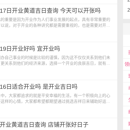
24年5月18日 星期六【农历日期】：二零二四年四月十一日【财
5月17日开业黄道吉日查询 今天可以开张吗
生肖相冲】：鼠【日期相冲】：丙子【吉时】：卯
此的重要是因为开业作为人们事业发展的起点，具有非常重要的
所以说，对于开业的各种讲究都是需要重视的，也是需要对开业
重视，那么，一个好的且合适的开业吉日成为必不可少的代表。
【公历日期】：2024年5月17日 星期五【农历日期】：二零二
日【生肖】：龙【生肖相冲】：猪【日期相冲】：乙亥【彭祖百
月19日开业好吗 宜开业吗
主人不尝 巳不远行财物伏藏【命格】：正官【
创办自己事业的时候是比较的谨慎，因为这不仅仅关系到他们未
，更关系到他们的经济来源，选择一个开业的良辰吉日，就有助
意带来一个吉利的开始，更起到一个助推的作用，对于未来的经
满满。今日开业黄历内容：【公历日期】：2024年5月19日 星
期】：二零二四年四月十二日【阳贵人】：东南【阴贵人】：正
5月16日适合开业吗 是开业吉日吗
堂 月恩 民日 除神 司命【凶神】：血忌
当中，大家都追求的就是平安幸福的生活，有一个积极向上的心
好这样的心情，大家都希望都期望通过挑选吉祥日来辅助好运，
开业的时候，确定一个开业的吉祥日有利于有助于事业繁荣兴旺
择一个开业的吉利日子是非常重要的。今日开业黄历宜忌查询：
2024年5月16日 星期四【农历日期】：二零二四年四月初九日
8月开业黄道吉日查询 店铺开张好日子
北【阳贵人】：东北【阴贵人】：西南【煞】：煞