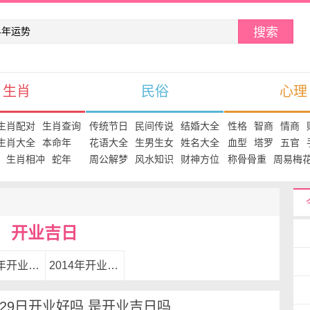
搜索
生肖
民俗
心理
生肖配对
生肖查询
传统节日
民间传说
结婚大全
性格
智商
情商
生肖大全
本命年
花语大全
生男生女
姓名大全
血型
塔罗
五官
生肖相冲
蛇年
周公解梦
风水知识
财神方位
称骨骨重
周易梅
开业吉日
2015年开业黄道吉日
2014年开业黄道吉日
5月29日开业好吗 是开业吉日吗