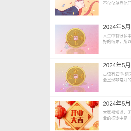
不仅仅单靠他
什么样的生意
样的好日子能给
5月20日 星
2024年
神】：正北【
人生中有很多
好的结果，所
和”的原则，
要。开业黄历查
零二四年四月
2024年
归忌 九焦 阳
古语有云“时运
会呈现非常好
要开业的时候
日。今日开业黄
期】：二零二
2024年
冲】：癸酉【凶
大家都知道，
业的征途中是
发展，所以开
这辈子给我们