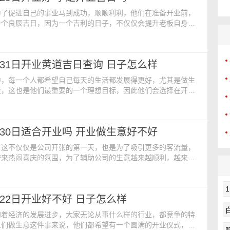
为了促进自己的事业马到成功，顺顺利利，他们在准备开业前，
一个良辰吉日，因为一个吉利的日子，不仅仅会提升老板自身的
助他们的事业蒸蒸日上，财源滚滚，追求的目标发展方向一路高
红。开业黄历查询：【公历日期】：2024年5月29日 星期三
：二零二四年四月廿二日【生肖】：龙【煞】：煞东【吉神】：
5月31日开业黄道吉日查询 日子怎么样
】：地囊 触水龙 八专 阴道冲阳 单阴 击
中，每一个人都希望自己每天的生活都发展得更好，尤其是做生
板，这也是他们最重要的一个理想目标，因此他们会选择在开业
好的吉祥日来助力，这不仅仅是为了图个吉利的日子，更有助于
滚滚。今日开业黄历：【公历日期】：2024年5月31日 星期五
：二零二四年四月廿四日【财神】：东北【阴贵人】：正北【生
5月30日适合开业吗 开业做生意好不好
【煞】：煞西【日期相冲】：己丑【胎神占方】：
，这不仅仅是公司开张的第一天，也是为了吸引更多的客流量，
带来热闹喜庆的氛围，为了辅助公司的生意越来越顺利，越来越
越旺，老板在开业前首先会精心的挑选一个开业的良辰吉日来助
事业发展的红红火火。开业黄历查询：【公历日期】：2024年
期四【农历日期】：二零二四年四月廿三日【生肖】：龙【星
5月22日开业好不好 日子怎么样
喜神】：东北【生肖相冲】：鼠【煞】：煞北【胎神占
随着经济的发展进步，大家无论从事什么样的行业，都竞争的特
人们做生意这件事来说，他们都希望有一个圆满的开业仪式，这