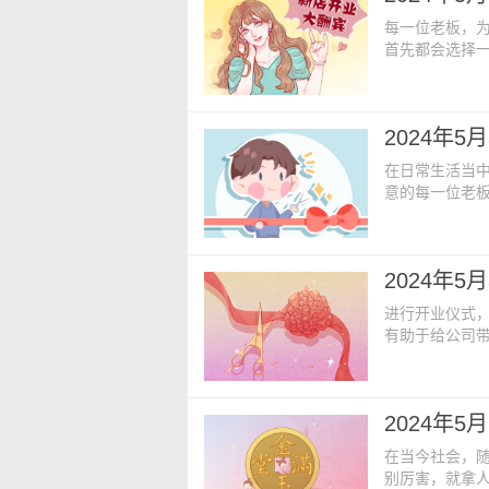
每一位老板，
首先都会选择
运势，还会辅
升，财运一路飘
【农历日期】
2024年
守日 天医【凶神
在日常生活当
意的每一位老
前，挑选一个
未来的生意财源
【农历日期】
2024年
肖相冲】：牛
进行开业仪式
有助于给公司
好，财运越来
力，期望未来的
5月30日 星
2024年
座】：双子【
在当今社会，
别厉害，就拿