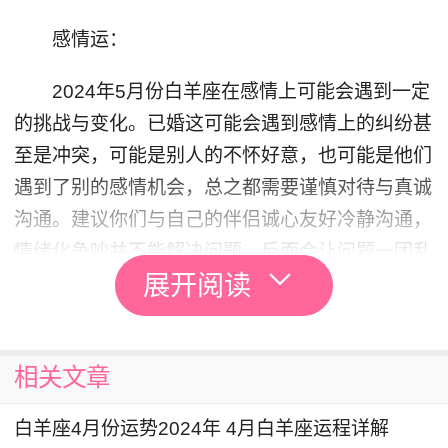
感情运：
2024年5月份白羊座在感情上可能会遇到一定
的挑战与变化。已婚这可能会遇到感情上的纠纷甚
至是冲突，可能是别人的不怀好意，也可能是他们
遇到了别的感情机会，总之都需要谨慎对待与真诚
沟通。建议你们与自己的伴侣诚心友好冷静沟通，
情绪化争吵并不能解决问题，反而会让问题一团乱
展开阅读
麻。
该用成年人的方式去妥善处理才能够建立稳定
和健康感情关系。
相关文章
单身白羊座可能会遇到喜欢的人，你大胆主动
白羊座4月份运势2024年 4月白羊座运程详解