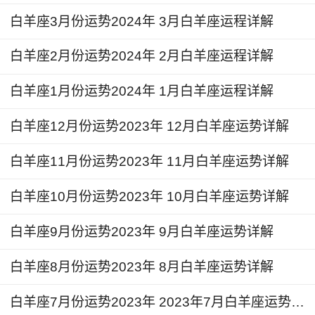
去追求去表白，不顾一切想要让对方了解你喜欢，
白羊座3月份运势2024年 3月白羊座运程详解
但有时候热情大方并不一定都能打动人，你的个性
需要再适应适应，给人家考虑选择的时间，不要逼
白羊座2月份运势2024年 2月白羊座运程详解
太紧了，过分坚持可能更容易损害彼此的感情。
白羊座1月份运势2024年 1月白羊座运程详解
恋爱中的白羊座建议不要冲动行事，控制好个
白羊座12月份运势2023年 12月白羊座运势详解
人情绪，感情路上难免会有波折，有问题就理智沟
通，情绪上头那就先冷静，不成熟的思考就肆虐攻
白羊座11月份运势2023年 11月白羊座运势详解
击，最后可能连那个重要的人的信任都丢失了，那
白羊座10月份运势2023年 10月白羊座运势详解
就太可惜了。
白羊座9月份运势2023年 9月白羊座运势详解
整体财运：
白羊座8月份运势2023年 8月白羊座运势详解
2024年5月白羊座人因为财务上的起伏变动，
他们可能会面临意外开支或者投资风险，害怕缺乏
白羊座7月份运势2023年 2023年7月白羊座运势详解