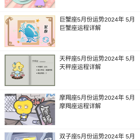
2024年5月白羊座在学业方面会感到一些困惑
巨蟹座5月份运势2024年 5月
和压力。可能是考试失利，或者是作业出现问题很
巨蟹座运程详解
多。但白羊座一定不能轻易放弃，而是要积极找到
源头在哪里，不如意的结果那就看题目错在哪里，
哪里需要补缺补漏，在对应的方面去加强。如果自
天秤座5月份运势2024年 5月
己拿不定主意那就去请教老师寻求帮助，只有真正
天秤座运程详解
意义克服困难，往后才能更加踏实迎难而上，最终
才能取得更大进步。
摩羯座5月份运势2024年 5月
摩羯座运程详解
双子座5月份运势2024年 5月