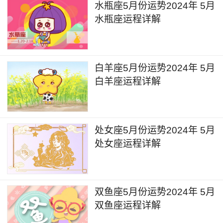
水瓶座5月份运势2024年 5月
面对金钱上的问题。
水瓶座运程详解
健康运：
2024年5月白羊座健康方面问题主要来自金钱
白羊座5月份运势2024年 5月
白羊座运程详解
的压力与焦虑。建议白羊座的人要学会放松，这样
身心俱疲的状态很容易出现身心疾病的。一定要重
视自己的身体健康，需要注意饮食和运动，保持良
处女座5月份运势2024年 5月
好的生活习惯和健康的生活方式。给自己放空的时
处女座运程详解
间和空间，尝试冥想与瑜伽，让自己松弛下来，有
个好的睡眠，才能有状态和精力去面对之后的工作
生活。学会给自己正向心理暗示，告诉自己都会过
双鱼座5月份运势2024年 5月
去的，朝前看朝前走，一切都会变好的。
双鱼座运程详解
学业运：