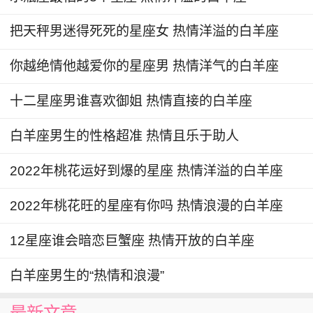
已经不再依靠男人，只想通过自己的双手过上好的
把天秤男迷得死死的星座女 热情洋溢的白羊座
生活，有积极向上的想法是好的但行动也很重要，
要想过上好日子还是要脚踏实地做好规划而且努力
你越绝情他越爱你的星座男 热情洋气的白羊座
提升自己才行。
十二星座男谁喜欢御姐 热情直接的白羊座
蝎子神秘性感天生就具备了迷倒众人的魅力所
白羊座男生的性格超准 热情且乐于助人
以身边自然也就不乏暧昧的精灵，面对暧昧蝎子选
择隐忍不发想要观察清楚谁才是属于自己的天使，
2022年桃花运好到爆的星座 热情洋溢的白羊座
可往往是当他们揭开面纱迎接爱情时却发现韶华已
2022年桃花旺的星座有你吗 热情浪漫的白羊座
逝、昔人不再，要想摆脱暧昧蝎子就要主动敞开心
扉在了解别人的同时也让别人了解自己，这样那些
12星座谁会暗恋巨蟹座 热情开放的白羊座
怕被你刺痛的人自然会主动离开而那个不怕被刺痛
的人当然就是值得你用心呵护的人。
白羊座男生的“热情和浪漫”
水瓶座：很爱面子