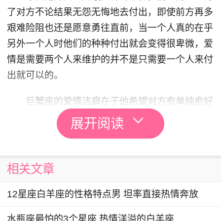
了对方不论结果无怨无悔地去付出，即使前方再多
艰难险阻也还是愿意勇往直前，当一个人真的在乎
另外一个人时他们的种种付出就会变得很卑微，爱
情是需要两个人来维护的并不是只需要一个人来付
出就可以的。
巨蟹座的爱情洁癖在于他希望对方愈单纯愈好
最好最好就是没有什么恋爱经验，然后也不要说自
展开阅读
己性经验很丰富他们听到这种事情会怕会觉得自己
搞不定你，所以对于这个星座的人来说他反而对那
种不解世事、纯净无瑕的少女有兴趣。
相关文章
天蝎座：爱得猛烈、爱得刻骨
12星座白羊座的性格特点男 坦率直接热情奔放
在爱情和婚姻都不靠谱的今天越来越多的女人
水瓶座最怕的3个星座 热情洋溢的白羊座