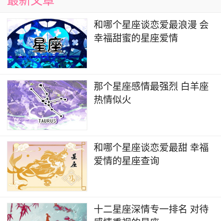
最新文章
和哪个星座谈恋爱最浪漫 会
说来也是爱情中的两个人就像并肩作战的战友
幸福甜蜜的星座爱情
相互扶持、理解和尊重以及两个人之间的默契，才
能够打赢人生这场胜仗，真正的爱情是充满了爱与
赞美的，男人若是在心里装了一个女人他会因为自
那个星座感情最强烈 白羊座
己女人的一支舞一首歌而去赞叹而去夸奖。
热情似火
水瓶座很爱面子在感情里尤其显得矜持，他们
并非没有主动坦露自己心扉的勇气只是一旦有了心
仪的对象之后水瓶往往就希望自己变得主动而矜
和哪个星座谈恋爱最甜 幸福
爱情的星座查询
持，甚至有的时候即便明明知道即将要失去对方了
可水瓶还是会死死撑住自己的面子就是不会让自己
去倒追，生怕不仅失去了爱情也彻底失去了对方。
十二星座深情专一排名 对待
寻找真爱是每个人的心愿，但在爱情的道路