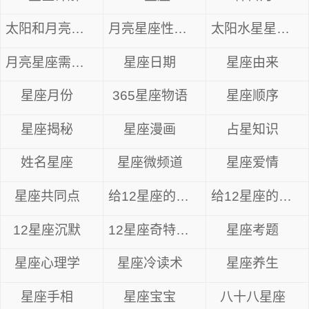
太阳和月亮星座
月亮星座性格解析
太阳水星星座组合
月亮星座需要什么
星座日期
星座由来
星座月份
365星座物语
星座顺序
星座揭秘
星座漫画
占星知识
姓名星座
星座微频道
星座爱情
星座共同点
给12星座的忠告
给12星座的14句心里话
12星座沉默
12星座奇特眼神
星座考题
星座心理学
星座冷读术
星座养生
星座手相
星座宝宝
八十八星座