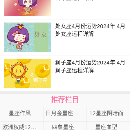
也会处于相对沉淀的状态。这段时间里需要尽可能
地保持一定的活跃度，可以尝试安排健身计划来提
升个人的动力，另外与他人相处的过程中也需要注
处女座4月份运势2024年 4月
意遵守诺言和信用，避免出现过于敷衍、三心二意
处女座运程详解
的心态。
双鱼座202在7日详解
狮子座4月份运势2024年 4月
7月12日金星进入狮子座，金星的能量对于个
狮子座运程详解
人的工作事业领域会带来一定状况的提升，部分人
在职场当中可能会有较强的表现欲，也能够在一些
平台、组织或是公司提供的机会当中展现个人的能
推荐栏目
力。也可以适当留意女性领导和同事对自己的帮
星座作风
日月金星座组合
12星座阴暗面
助。
欧洲权威12星座分析
四象星座
星座血型
7月21日火星进入双子座，火星的能量对于个