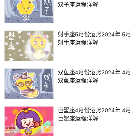
双子座运程详解
5月24日到5月26日的时间，金星和木星会相
继进入到双子座，进而影响到个人的家庭人际关系
以及房屋房产相关的状况，这段时间和家人相处的
过程中会变得更加和谐，也可能会经常在家中举行
射手座5月份运势2024年 5月
射手座运程详解
一些亲戚朋友之间的聚餐聚会，能够让气氛更加活
跃和热情。小部分人在未来几周的时间里甚至可能
会出现家中添丁的喜事。
双鱼座4月份运势2024年 4月
双鱼座2024年6月详解
双鱼座运程详解
6月9日，火星进入金牛座，火星的能量在未
来几周对于个人的进修状态会带来一些不良的影
巨蟹座4月份运势2024年 4月
响，个人的情绪会变得比较浮躁，进修的过程中容
巨蟹座运程详解
易出现注意力不集中或钻牛角尖的情况，需要自己
及时调整状态，这段时间外出通勤的过程中也需要