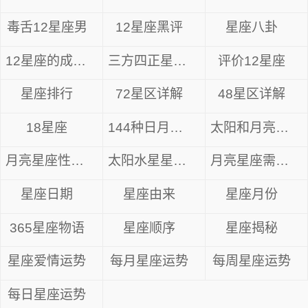
人的家庭人际关系领域带来一定状况的影响。部分
毒舌12星座男
12星座黑评
星座八卦
人在家中可能会产生因为一些小事而矛盾和冲突的
12星座的成长方式
三方四正星座分析
评价12星座
景象，需要避免一言不合就吵架的情形，不过相应
的家庭气氛会变得更加的热闹。也有许多人可能会
星座排行
72星区详解
48星区详解
面临着许多繁杂的家庭事务需要处理，可能会度过
18星座
144种日月星座
太阳和月亮星座
一段相对忙碌的时间。
月亮星座性格解析
太阳水星星座组合
月亮星座需要什么
双鱼座2024年8月详解
星座日期
星座由来
星座月份
8月5日，金星进入处女座，水星在处女座逆
行，8月29日的时间水星在狮子座顺行，此次星象
365星座物语
星座顺序
星座揭秘
将会重点影响到个人的感情恋爱领域以及工作事业
星座爱情运势
每月星座运势
每周星座运势
相关的状况和状态。
每日星座运势
未来一个月的时间里需要注意和另一半相处的