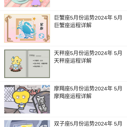
个人的财务状况会带来一定的提升和转变，这段时
间个人赚钱的想法和效率会变得更强，赚钱的机会
巨蟹座5月份运势2024年 5月
也会有所增多，希望你能够好好地把握。
巨蟹座运程详解
双鱼座2024年5月详解
天秤座5月份运势2024年 5月
5月3日，冥王星在水瓶座逆行，冥王星逆行
天秤座运程详解
的能量对于个人的精神状态会造成一定的压力，未
来几个月的时间里可能会经常出现失眠，焦虑，多
梦，甚至是一些相对抑郁的精神状态，佩玲希望你
摩羯座5月份运势2024年 5月
能够及时地调整，或是参与一些身心类咨询和治疗
摩羯座运程详解
来使自己快速摆脱不良的状态。另外这段时间也需
要留意一些意外事件给个人造成的伤害或者破财的
情况。
双子座5月份运势2024年 5月