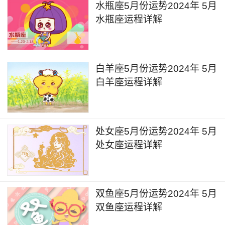
定程度上会缓和个人财务状况的影响，在未来几周
水瓶座5月份运势2024年 5月
水瓶座运程详解
的时间，部分人可能会收到来自女性朋友或者长辈
的资金支持和帮助，同时一些工资绩效也会有所提
升，部分人的偏财收入会有所增长，可以尝试留意
白羊座5月份运势2024年 5月
网络投资领域的收益。
白羊座运程详解
4月29日，金星进入金牛座，金星的能量对于
个人的进修领域会再一次带来提升。在未来几周的
时间，个人的考试、面试的运气会极大地增长，可
处女座5月份运势2024年 5月
以安排一些比较重要的考试在附近的时间里，能够
处女座运程详解
获得更好的成绩。另外这段时间也会有人尝试报名
去进修一些艺术类、金融类相关的课程，也会有所
收获。
双鱼座5月份运势2024年 5月
双鱼座运程详解
4月30日，火星进入白羊座，火星的能量对于