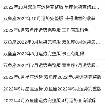
2月13日到2月17日的时间，火星和金星会相
2022年10月双鱼座运势完整版 星座运势查询10月份
继进入到水瓶座，进而影响到个人的精神力和一些
精神状态，部分人也会在很多方面获得增益，偏财
双鱼座2022年10月运势完整版 获得满意的收获
状况会有所提升，包括会收到一些意外之财。另外
2022年9月双鱼座运势完整版 工作表现出色
这段时间你可能会依然对于神秘学、心理学相关的
领域产生较强的求知欲，可以报名系列课程参与进
双鱼座2022年8月运势完整版 双鱼座8月运势怎么样
修，会有不错的收获，能够开启灵性的进一步提
升。
双鱼座2022年8月运势完整版 事业有阻碍
双鱼座2022年7月运势完整版 双鱼座7月运势超准了
双鱼座2024年3月详解
2022年6月星座运势 双鱼座2022年6月运势完整版
3月12日到3月23日的时间，金星和火星会相
继进入到双鱼座，进而影响到个人整体的精神状态
2022年5月星座运势 双鱼座2022年5月运势完整版
以及外在的体现和整体形象气质。个人的魅力会在
这一段时间得到极大的增长，无论是在职场还是日
2022年4月双鱼座运势完整版 4月运势查询详解