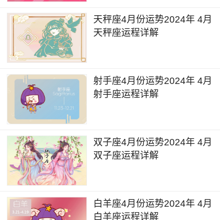
注意交通安全，留意意外的扭伤，摔伤。
天秤座4月份运势2024年 4月
天秤座运程详解
6月17日，金星进入巨蟹座，金星的能量在一
定程度上会提升个人感情恋爱领域的状况提升，尤
其对于单身人士来说，这段时间可能会邂逅一些浪
射手座4月份运势2024年 4月
漫、温柔而又美好的情感。另外也可以尝试为自己
射手座运程详解
心仪或暗恋的对象赠送一些小礼物，或是安排浪漫
的烛光晚餐，会起到不错的作用，能够增加好感
度。
双子座4月份运势2024年 4月
双子座运程详解
6月30日到7月2日的时间，土星和海王星会在
双鱼座逆行，进而影响到个人的精神状态、身心状
况以及外在的整体形象和气质。在未来几个月的时
白羊座4月份运势2024年 4月
间里，个人可能会相对变得比较懒散和松懈，同时
白羊座运程详解