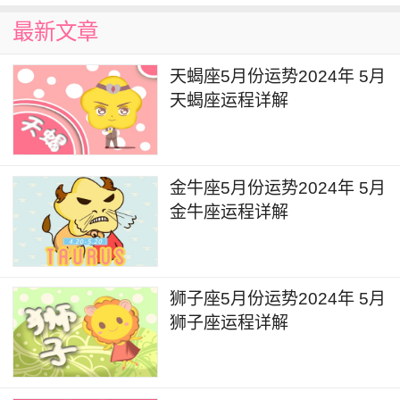
常的朋友关系当中，能够获得他人的青睐，也会有
最新文章
效地引起一些异性的注意，这段时间不妨多佩戴穿
着一些比较靓丽显眼的配饰和服饰，同时保持相对
天蝎座5月份运势2024年 5月
善良、开放和包容的心态，能够遇到更好的感情和
天蝎座运程详解
桃花。
双鱼座2024年4月详解
金牛座5月份运势2024年 5月
金牛座运程详解
4月2日到4月25日的时间，水星将会在白羊座
产生本年度的第一次逆行，本次水逆将会重点影响
到个人财务相关领域的状况。在未来一个月的时间
狮子座5月份运势2024年 5月
里要注意花销的过程中保持理智，部分人可能也会
狮子座运程详解
出现因为粗心大意而导致财物丢失的情况。
4月5日，金星进入白羊座，金星的能量在一