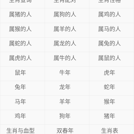
生肖查询
生肖配对
生肖性格
属猪的人
属狗的人
属鸡的人
属猴的人
属羊的人
属马的人
属蛇的人
属龙的人
属兔的人
属虎的人
属牛的人
属鼠的人
鼠年
牛年
虎年
兔年
龙年
蛇年
马年
羊年
猴年
鸡年
狗年
猪年
生肖与血型
双春年
生肖表