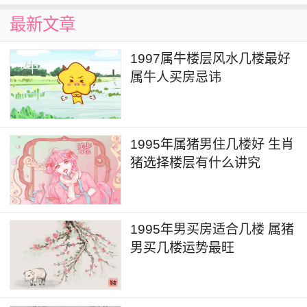
的人会变多起来。属牛人这种时候工作上的烦恼很
最新文章
多，自己也越来越迷茫了。
1997属牛楼层风水几楼最好
买房子的时候我们应该多多注意，千万不要买
属牛人买房忌讳
到我们忌讳的房子，毕竟房子这东西一生也买不了
几次，所以买房的时候一定要慎重又慎重。
1995年属猪男住几楼好 生肖
猪选择楼层有什么讲究
1995年男买房适合几楼 属猪
男买几楼运势最旺