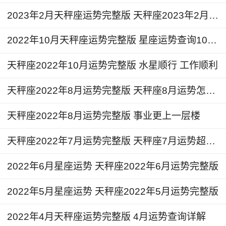
天秤座2024年2月详解
2023年2月天秤座运势完整版 天秤座2023年2月运势详解
2月13日到2月17日的时间，火星和金星会相
2022年10月天秤座运势完整版 星座运势查询10月份
继进入到水瓶座，对于个人的感情恋爱领域会带来
天秤座2022年10月运势完整版 水星顺行 工作顺利
状况的提升和转变。
天秤座2022年8月运势完整版 天秤座8月运势怎么样
尤其对于单身人士来说，未来几周的时间里可
以重点关注来自网络社交平台当中遇到的人，可能
天秤座2022年8月运势完整版 事业更上一层楼
会遇到一些比较心仪的对象，也可以多尝试去参加
天秤座2022年7月运势完整版 天秤座7月运势超准了
一些聚餐，聚会和社交活动。
2022年6月星座运势 天秤座2022年6月运势完整版
天秤座2024年3月详解
2022年5月星座运势 天秤座2022年5月运势完整版
3月12日到3月23日的时间，金星和火星会相
继进入到双鱼座，届时在未来几周的时间里将会影
2022年4月天秤座运势完整版 4月运势查询详解