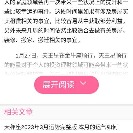
人的家庭领域会再一次带来一些状况上的提升和一
些比较幸运的事件。这段时间里如果有涉及房屋买
卖租赁相关的事宜，比较容易从中获取部分利益。
另外未来几周的时间依然比较适合去做有关房屋、
装修、搬家、搬迁相关的事宜。
1月27日，天王星在金牛座顺行，天王星顺行
的能量对于个人的投资理财领域可能会带来一些状
况的提升和转变。在前一段时间里如果出现有网络
展开阅读
投资亏损或是被套在某一些投资项目当中的天秤
座，未来几个月的时间里将会逐渐地产生一些改
变，投资的收益会逐渐有所提升。另外部分人在这
相关文章
段时间里也会逐渐地还清个人的贷款债务相关的款
项。
天秤座2023年3月运势完整版 本月的运气如何