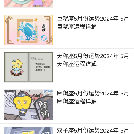
到两周的时间在感情当中可能会经历一些比较浪漫
而富有激情的事件，能够使得双方的情感生活得到
巨蟹座5月份运势2024年 5月
快速的升温，也会有助于表白、订婚、求婚相关的
巨蟹座运程详解
事宜。工作方面，在对接甲方客户相关的项目当
中，也会进展得比较顺利。
天秤座5月份运势2024年 5月
天秤座2024年5月详解
天秤座运程详解
5月3日，冥王星在水瓶座逆行，冥王星逆行
的力量对于感情恋爱领域会带来极大的影响。对于
非单身人士来说，在未来几个月的时间里要避免在
摩羯座5月份运势2024年 5月
感情当中受到烂桃花的诱惑而影响到双方的情感，
摩羯座运程详解
同时也需要留意胎儿的状况以及子女的身心状态。
对于单身人士来说，未来几个月的时间里，可能会
经常受到一些烂桃花的影响和伤害，需要在感情接
双子座5月份运势2024年 5月