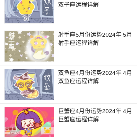
双子座运程详解
触的过程中仔细辨别。
5月24日到5月26日的时间，金星和木星会进
入到双子座，对于个人的学业进修领域会带来影响
射手座5月份运势2024年 5月
以及一些状况的提升。
射手座运程详解
在进修的过程中，尤其对于高校群体的学生来
说，会有更好的机会出现，有利于考研、考博、留
双鱼座4月份运势2024年 4月
学、学历提升或是参赛、论文发表相关的事宜，但
双鱼座运程详解
同样在进修的过程中也容易出现一些好高骛远的心
态，还是需要脚踏实地地进修和备考，会让自己的
进修状况旺上加旺。
巨蟹座4月份运势2024年 4月
巨蟹座运程详解
天秤座2024年6月详解