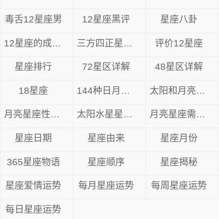
异性的青睐。
毒舌12星座男
12星座黑评
星座八卦
7月21日，火星进入双子座，火星的能量对于
12星座的成长方式
三方四正星座分析
评价12星座
个人的学业进修领域会带来一定状况的提升，许多
人在进修的过程中会变得更加有动力。对于高校群
星座排行
72星区详解
48星区详解
体的学生来说，这段时间也是自己求知欲旺盛的时
18星座
144种日月星座
太阳和月亮星座
期，但是要注意在进修的过程中避免出现三分钟热
度的情况。另外在考试面试的过程中要保持心态的
月亮星座性格解析
太阳水星星座组合
月亮星座需要什么
平和，避免粗心大意导致的错误出现。
星座日期
星座由来
星座月份
天秤座2024年8月详解
365星座物语
星座顺序
星座揭秘
8月5日，金星进入处女座，同一时间水星会
星座爱情运势
每月星座运势
每周星座运势
在处女座逆行，8月29日水星将会在狮子座顺行。
此次星象将会重点影响到个人的精神、身心以及人
每日星座运势