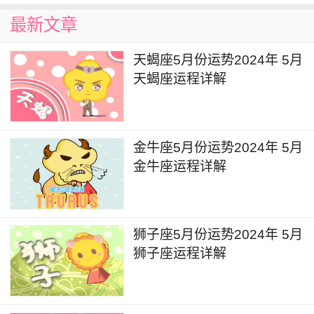
响到个人工作事业相关的领域，工作的过程中效率
最新文章
也会有所提升，同时也会遇到许多幸运的事件，让
自己事半功倍。另外这段时间里比较适合健身相关
天蝎座5月份运势2024年 5月
的事宜，会比较有成效，也比较适合修养身心，会
天蝎座运程详解
非常有利于身心的恢复。
天秤座2024年4月详解
金牛座5月份运势2024年 5月
4月2日到4月25日的时间，水星将会在白羊座
金牛座运程详解
产生本年度的第一次逆行，本次水逆将会影响到个
人感情恋爱相关领域的事宜。尤其对于非单身人士
来说，在这段时间里和另一半相处的过程中要注意
狮子座5月份运势2024年 5月
狮子座运程详解
一些言谈举止，不要有过于鲁莽的行为和言语，也
不要冲动，许多事情需要三思而后行。
4月5日，金星进入白羊座，金星的能量在一