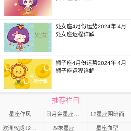
题。
在工作的过程中可能会出现一些比较敷衍的态
处女座4月份运势2024年 4月
度，另外一些工作项目也会有延迟推后或是进程缓
处女座运程详解
慢的情况，需要自己耐心处理。部分人在工作的过
程中会出现精力的过度消耗、体力不支等情况，需
要劳逸结合，避免积劳成疾。
狮子座4月份运势2024年 4月
狮子座运程详解
天秤座2024年7月详解
7月12日，金星进入狮子座，金星的能量对于
个人的人际关系领域会带来一定的拓展。未来几周
推荐栏目
的时间可能会经常地参加朋友之间的聚餐聚会，对
星座作风
日月金星座组合
12星座阴暗面
于单身人士来说这也是提升个人魅力或是遇到异性
的好时机，可以借此机会多装扮一下自己来吸引到
欧洲权威12星座分析
四象星座
星座血型