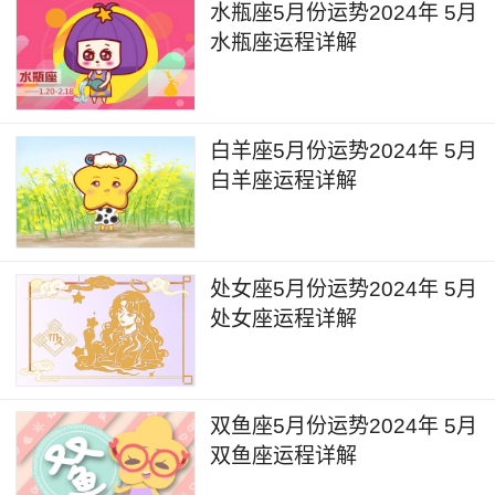
水瓶座5月份运势2024年 5月
定程度上会缓解感情恋爱相关领域的状况。在未来
水瓶座运程详解
几周的时间可以尝试向另一半去赠送礼物，或者通
过物质的方式来提升双方感情的热度会比较有效。
另外也可以尝试动手为另一半去制作早餐、甜品。
白羊座5月份运势2024年 5月
白羊座运程详解
4月29日，金星进入金牛座，金星的能量对于
个人的投资、理财、资金收益会带来一定的状况提
升。这段时间里可以尝试去了解一些投资理财、网
处女座5月份运势2024年 5月
络投资、股票基金相关的项目能够带来一些收益，
处女座运程详解
尤其是有关于稀有金属、地产、餐饮相关的投资领
域会有更好的效益。
双鱼座5月份运势2024年 5月
4月30日火星进入白羊座，火星的能量对于个
双鱼座运程详解
人的感情恋爱领域会带来一定状况的提升。未来一