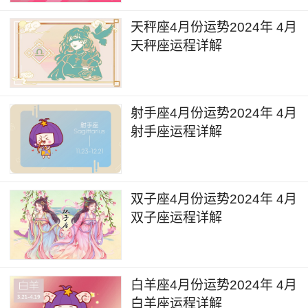
6月9日，火星进入金牛座，火星的能量对于
个人的投资理财领域会带来状况的改变，在未来几
天秤座4月份运势2024年 4月
周的时间里投资的过程中需要保持谨慎，同时也不
天秤座运程详解
要做长线投资，对于网络投资的资金不要有过于执
着的心态，要尽可能地见好就收。
射手座4月份运势2024年 4月
6月17日，金星进入巨蟹座，金星的能量对于
射手座运程详解
个人工作事业领域会带来一些状况的提升，未来几
周的时间里在工作的过程中职场的气氛会相对和谐
一些，在这段时间里比较适合与朋友、同事或是领
双子座4月份运势2024年 4月
导一同聚餐聚会，会有助于人际关系的稳固。
双子座运程详解
6月30日到7月2日的时间，土星和海王星会相
继在双鱼座逆行，土星和海王星的星象会影响到个
白羊座4月份运势2024年 4月
人的工作状态以及工作项目、身心状况相关的问
白羊座运程详解