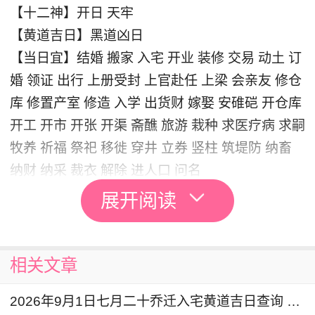
【十二神】开日 天牢
【黄道吉日】黑道凶日
【当日宜】结婚 搬家 入宅 开业 装修 交易 动土 订
婚 领证 出行 上册受封 上官赴任 上梁 会亲友 修仓
库 修置产室 修造 入学 出货财 嫁娶 安碓硙 开仓库
开工 开市 开张 开渠 斋醮 旅游 栽种 求医疗病 求嗣
牧养 祈福 祭祀 移徙 穿井 立券 竖柱 筑堤防 纳畜
纳财 纳采 裁衣 解除 进人口 问名
【当日忌】伐木 取鱼 畋猎 提车 安门
乔迁
展开阅读
老黄历显示：2026年6月11日不宜乔迁
，您可查看
2026年乔迁吉日一览表
相关文章
搬家乔迁的注意和讲究
2026年9月1日七月二十乔迁入宅黄道吉日查询 是搬家吉日么