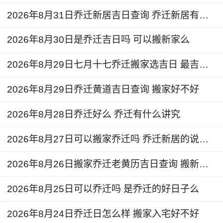
1、如果采用的是两扇门的话，那么门应该时常关
2026年8月31日乔迁新居吉日查询 乔迁新居有什么讲究
闭，这样可以阻扰气流的流转，场态应该处于相对
2026年8月30日是乔迁吉日吗 可以搬新家么
停止的状况，能够减少相互的活动。或者在门下放
五帝钱，避免气流冲撞。
2026年8月29日七月十七乔迁搬家选吉日 最吉利的日子乔迁
2、不能缺正东角。正东最好也不要有缺角。在风
2026年8月29日乔迁黄道吉日查询 搬家好不好
水里面还讲究一个“紫气东来”，就是每天的祥和之
气是从东方来的，如果东方缺角，就会缺少旺气。
2026年8月28日乔迁好么 乔迁有什么讲究
2026年8月27日可以搬家乔迁吗 乔迁新居的说法和讲究
3、孕妇在搬家的时候有许多说法，如果搬家之
时，家中已有人怀孕的话，那么最好暂时不要搬入
2026年8月26日搬家乔迁老黄历吉日查询 搬新家好吗
新房，否则可能出现胎气不稳的情况。
2026年8月25日可以乔迁吗 是乔迁的好日子么
2026年8月24日乔迁日怎么样 搬家入宅好不好