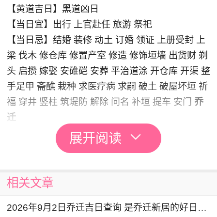
【黄道吉日】黑道凶日
【当日宜】出行 上官赴任 旅游 祭祀
【当日忌】结婚 装修 动土 订婚 领证 上册受封 上
梁 伐木 修仓库 修置产室 修造 修饰垣墙 出货财 剃
头 启攒 嫁娶 安碓硙 安葬 平治道涂 开仓库 开渠 整
手足甲 斋醮 栽种 求医疗病 求嗣 破土 破屋坏垣 祈
福 穿井 竖柱 筑堤防 解除 问名 补垣 提车 安门
乔
迁
展开阅读
老黄历显示：2026年8月1日不宜乔迁
，您可查看
2026年乔迁吉日一览表
相关文章
搬家入宅的注意事项
2026年9月2日乔迁吉日查询 是乔迁新居的好日子吗
1、入宅前彻底做一次卫生打扫。