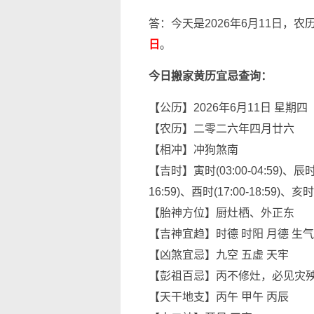
答：今天是2026年6月11日，
日
。
今日搬家黄历宜忌查询：
【公历】2026年6月11日 星期四
【农历】二零二六年四月廿六
【相冲】冲狗煞南
【吉时】寅时(03:00-04:59)、辰时(07
16:59)、酉时(17:00-18:59)、亥时(2
【胎神方位】厨灶栖、外正东
【吉神宜趋】时德 时阳 月德 生气
【凶煞宜忌】九空 五虚 天牢
【彭祖百忌】丙不修灶，必见灾
【天干地支】丙午 甲午 丙辰