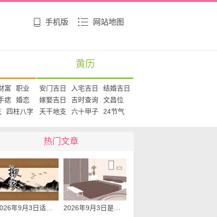
手机版
网站地图
黄历
财富
职业
安门吉日
入宅吉日
结婚吉日
手痣
婚恋
嫁娶吉日
吉时查询
文昌位
花
四柱八字
天干地支
六十甲子
24节气
热门文章
2026年9月3日适合乔迁搬新家吗 今天搬家好不好
2026年9月3日是不是搬家的黄道吉日 是良辰吉日吗