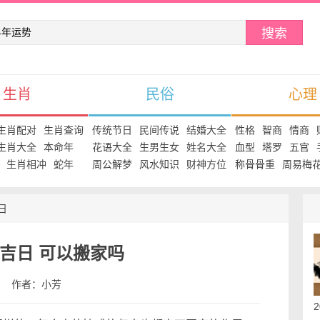
搜索
生肖
民俗
心理
生肖配对
生肖查询
传统节日
民间传说
结婚大全
性格
智商
情商
生肖大全
本命年
花语大全
生男生女
姓名大全
血型
塔罗
五官
生肖相冲
蛇年
周公解梦
风水知识
财神方位
称骨骨重
周易梅
日
选吉日 可以搬家吗
:34 作者：小芳