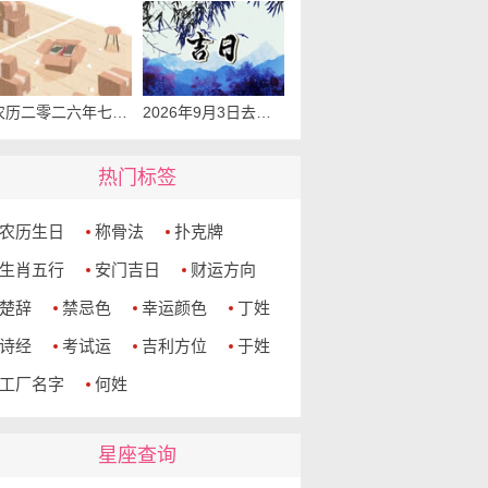
农历二零二六年七月廿二入宅吉时 2026年9月3日这天适合入宅新居吗
2026年9月3日去提车行不行 今天提车怎么样
热门标签
农历生日
称骨法
扑克牌
生肖五行
安门吉日
财运方向
楚辞
禁忌色
幸运颜色
丁姓
诗经
考试运
吉利方位
于姓
工厂名字
何姓
星座查询