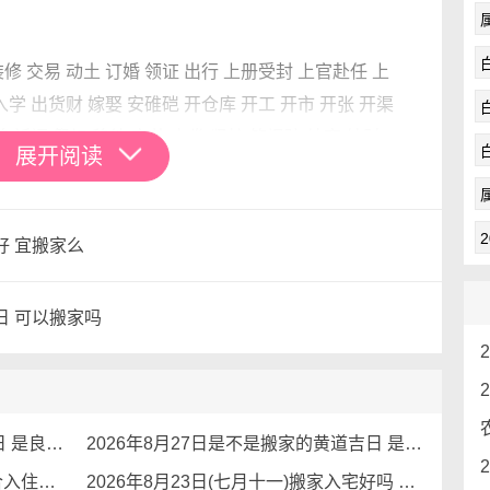
装修 交易 动土 订婚 领证 出行 上册受封 上官赴任 上
入学 出货财 嫁娶 安碓硙 开仓库 开工 开市 开张 开渠
养 祈福 祭祀 移徙 穿井 立券 竖柱 筑堤防 纳畜 纳财
展开阅读
安门 乔迁
好 宜搬家么
水出富人。开窗方见到的是脏水河流，或是厕所，这
吉日 可以搬家吗
开窗纳气。
可以放一些生长旺盛的植物来缓解横梁压顶的煞气。
来化解横梁压顶之煞。
2026年9月3日是不是搬家的黄道吉日 是良辰吉日吗
2026年8月27日是不是搬家的黄道吉日 是搬家吉日吗
为震卦位，在五行中便是属木，关联家里应县的运程
2026年8月26日搬家选黄道吉日 适合入住新房吗
2026年8月23日(七月十一)搬家入宅好吗 是搬家的黄道吉日吗