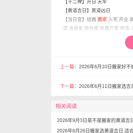
【十二神】开日 天牢
【黄道吉日】黑道凶日
【当日宜】结婚
搬家
入宅 开业 
梁 会亲友 修仓库 修置产室 修造 
斋醮 旅游 栽种 求医疗病 求嗣 牧
纳采 裁衣 解除 进人口 问名
【当日忌】伐木 取鱼 畋猎 提车 
上一篇：
2026年6月10日搬家好不
搬家的注意事项
1.所谓穷山恶水出恶人，圆山秀
下一篇：
2026年6月11日搬家选
样此方，即使是财位，也不适宜
2.客厅中间有梁风水如何化解：
相关阅读
或者放五帝钱、用八卦铜钱葫芦
3.在住宅风水中，住房的修真位