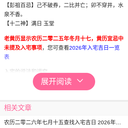
【彭祖百忌】己不破券，二比并亡；卯不穿井，水
泉不香。
【十二神】满日 玉堂
老黄历显示农历二零二五年冬月十七，黄历宜忌中
未提及入宅事项
，您可查看
2026年入宅吉日一览
表
入宅的说法和讲究
展开阅读
1.在选择房屋的时候，应避免缺西北和西南角。西
北在周易里代表乾，即爸爸、男人、长辈。西南代
表主妇、妈妈，因此缺了的话气场就不稳定。
相关文章
2.搬家的路线要注意避开阴气和煞气较重的地方，
农历二零二六年七月十五查找入宅吉日 2026年8月27日是入宅黄道吉日吗