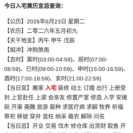
今日入宅黄历宜忌查询：
【公历】2026年6月23日 星期二
【农历】二零二六年五月初九
【天干地支】丙午 甲午 戊辰
【相冲】冲狗煞南
【吉时】寅时(03:00-04:59)、辰时(07:00-
08:59)、巳时(09:00-10:59)、申时(15:00-16:59)、
酉时(17:00-18:59)、亥时(21:00-22:59)
【当日宜】搬家
入宅
装修 动土 订婚 出行 上册受
封 上官赴任 上梁 会亲友 修置产室 修造 入学 安碓
硙 开渠 斋醮 旅游 栽种 求医疗病 求嗣 牧养 祈福
祭祀 移徙 穿井 竖柱 纳采 裁衣 解除 问名
【当日忌】开业 交易 伐木 修仓库 出货财 取鱼 开