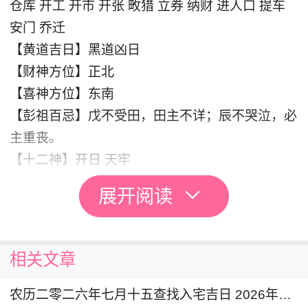
仓库 开工 开市 开张 畋猎 立券 纳财 进人口 提车
安门 乔迁
【黄道吉日】黑道凶日
【财神方位】正北
【喜神方位】东南
【彭祖百忌】戊不受田，田主不详；辰不哭泣，必
主重丧。
【十二神】开日 天牢
展开阅读
入宅风水文化
香火是在寺庙中比较常见的，我们在入宅的时候也
是可以点的，入住新家后，点21枝香，从屋的左
相关文章
方入，让浓烟上下熏扫厅房及厕浴厨灶，墙壁及至
农历二零二六年七月十五查找入宅吉日 2026年8月27日是入宅黄道吉日吗
墙脚，从屋的右方出，到外间安全的地方，把它弄