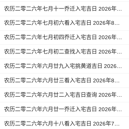
1、入宅的事宜也是极为讲究的。入宅日之前，各
农历二零二六年七月十一乔迁入宅吉日 2026年8月23日今天适合入宅么
种物品皆可先行搬入。但重要家具先勿定位。待入
宅当天再固定。炉具则宜入宅后开户，煮甜茶或汤
农历二零二六年七月初六看入宅吉日 2026年8月18日黄道吉日查询
圆以讨吉利。
农历二零二六年七月初四乔迁入宅吉日 2026年8月16日入宅的说法和讲究
2、我们在搬家当天晚上的时候应该把各个房间的
农历二零二六年七月初二查找入宅吉日 2026年8月14日今天是搬家入宅吉日吗
灯都点亮，并且维持三天这样的状态。使得家中的
风水气场得到进一步的增强，起到旺宅镇邪的效
农历二零二六年六月廿九入宅挑黄道吉日 2026年8月11日是不是搬家入宅吉日
果。
农历二零二六年六月廿三看入宅吉日 2026年8月5日可以扮新家吗
农历二零二六年六月廿二入宅吉日查询 2026年8月4日是入宅好日子吗
农历二零二六年六月廿一乔迁入宅吉日 2026年8月3日今天入宅日子好不好
农历二零二六年六月十八看入宅吉日 2026年7月31日今天入宅好不好