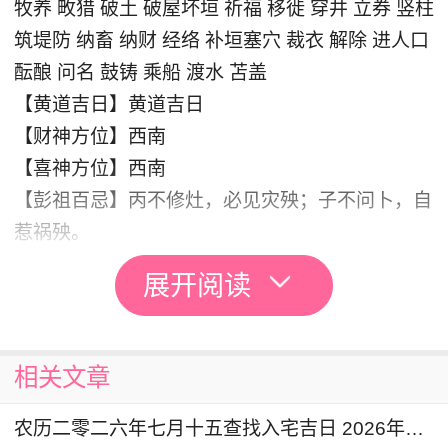
牧养 畋猎 破土 破屋坏垣 祈福 移徙 穿井 立券 竖柱
筑堤防 纳畜 纳财 经络 补垣塞穴 裁衣 解除 进人口
酝酿 问名 鼓铸 乘船 渡水 苫盖
【黄道吉日】黄道吉日
【财神方位】西南
【喜神方位】西南
【彭祖百忌】丙不修灶，必见灾殃；子不问卜，自
惹祸殃。
【十二神】破日 金匮
展开阅读
老黄历显示农历二零二六年五月十七这天不宜入
宅
，您可查看
2026年入宅吉日一览表
相关文章
入宅的注意和讲究
农历二零二六年七月十五查找入宅吉日 2026年8月27日是入宅黄道吉日吗