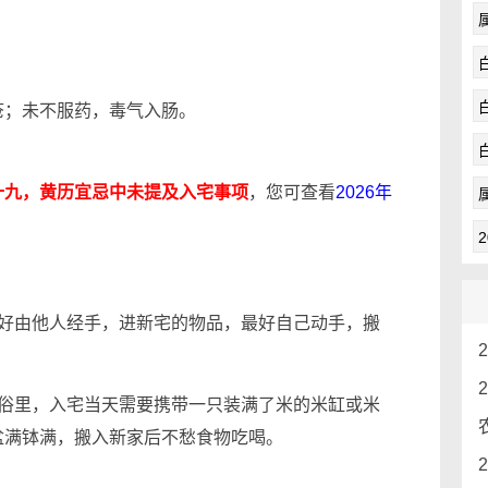
疮；未不服药，毒气入肠。
十九，黄历宜忌中未提及入宅事项
，您可查看
2026年
最好由他人经手，进新宅的物品，最好自己动手，搬
习俗里，入宅当天需要携带一只装满了米的米缸或米
盆满钵满，搬入新家后不愁食物吃喝。