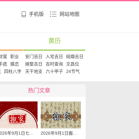
手机版
网站地图
黄历
财富
职业
安门吉日
入宅吉日
结婚吉日
手痣
婚恋
嫁娶吉日
吉时查询
文昌位
花
四柱八字
天干地支
六十甲子
24节气
热门文章
2026年9月1日七月二十乔迁入宅黄道吉日查询 是搬家吉日么
2026年9月1日搬家日子查询 是搬家好日子么