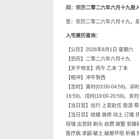
问：农历二零二六年六月十九是
答：农历二零二六年六月十九，是
入宅黄历查询：
【公历】2026年8月1日 星期六
【农历】二零二六年六月十九
【天干地支】丙午 乙未 丁未
【相冲】冲牛煞西
【吉时】寅时(03:00-04:59)、卯时(05
16:59)、戌时(19:00-20:59)、亥时(2
【当日宜】出行 上官赴任 旅游 
【当日忌】结婚 装修 动土 订婚 领
垣墙 出货财 剃头 启攒 嫁娶 安碓
医疗病 求嗣 破土 破屋坏垣 祈福 