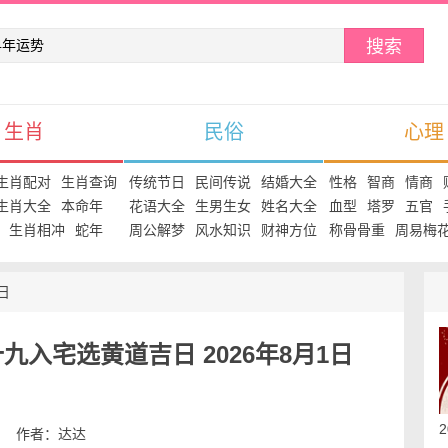
搜索
生肖
民俗
心理
生肖配对
生肖查询
传统节日
民间传说
结婚大全
性格
智商
情商
生肖大全
本命年
花语大全
生男生女
姓名大全
血型
塔罗
五官
生肖相冲
蛇年
周公解梦
风水知识
财神方位
称骨骨重
周易梅
日
入宅选黄道吉日 2026年8月1日
:56 作者：达达