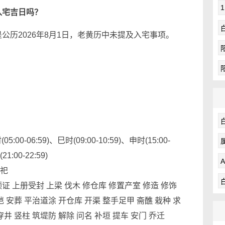
入宅吉日吗？
公历2026年8月1日，老黄历中未提及入宅事项。
:00-06:59)、巳时(09:00-10:59)、申时(15:00-
1:00-22:59)
祭祀
证 上册受封 上梁 伐木 修仓库 修置产室 修造 修饰
硙 安葬 平治道涂 开仓库 开渠 整手足甲 斋醮 栽种 求
穿井 竖柱 筑堤防 解除 问名 补垣 提车 安门 乔迁