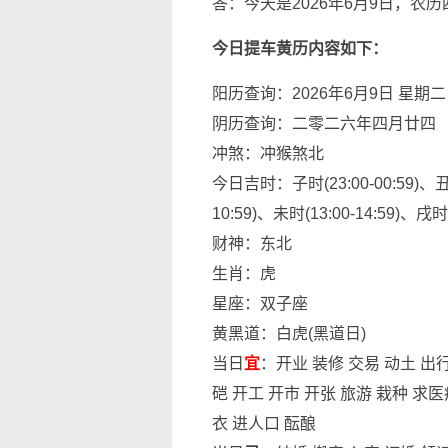
答：今天是2026年6月9日，农
今日提车黄历内容如下：
阳历查询：2026年6月9日 星期二
阴历查询：二零二六年四月廿四
冲煞：冲猴煞北
今日吉时：子时(23:00-00:59)、丑时(
10:59)、未时(13:00-14:59)、戌时(1
财神：东北
生肖：虎
星座：双子座
黄黑道：白虎(黑道日)
当日
宜
：开业 装修 交易 动土 出
硙 开工 开市 开张 旅游 栽种 求医
衣 进人口 酝酿