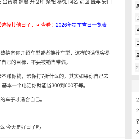
证 出货财 嫁娶 开仓库 祭祀 移徙 问名 远回
提车
安门
需选择其他日子，可查看：
2026年提车吉日一览表
当然热情向你介绍车型或者推荐车型，这样的话很容易
守自己的目标，不要被销售带偏。
保险不赚你钱，帮你打7折什么的，其实如果你自己去
基本一个电话你就能省300到600不等。
牌的车子才适合自己。
车么 今天是好日子吗