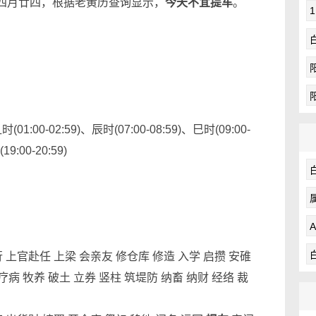
历四月廿四，根据老黄历查询显示，
今天不宜提车
。
01:00-02:59)、辰时(07:00-08:59)、巳时(09:00-
9:00-20:59)
行 上官赴任 上梁 会亲友 修仓库 修造 入学 启攒 安碓
疗病 牧养 破土 立券 竖柱 筑堤防 纳畜 纳财 经络 裁