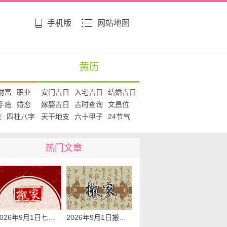
手机版
网站地图
黄历
财富
职业
安门吉日
入宅吉日
结婚吉日
手痣
婚恋
嫁娶吉日
吉时查询
文昌位
花
四柱八字
天干地支
六十甲子
24节气
热门文章
2026年9月1日七月二十乔迁入宅黄道吉日查询 是搬家吉日么
2026年9月1日搬家日子查询 是搬家好日子么