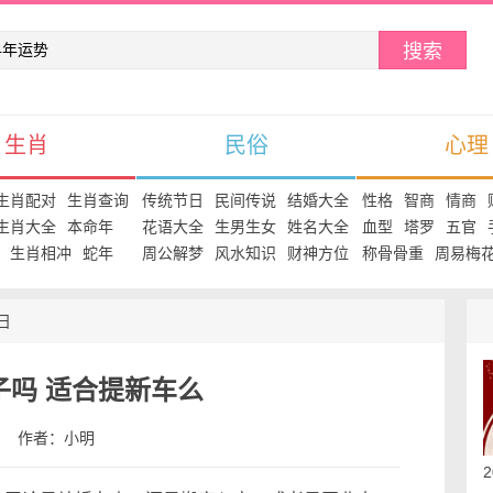
搜索
生肖
民俗
心理
生肖配对
生肖查询
传统节日
民间传说
结婚大全
性格
智商
情商
生肖大全
本命年
花语大全
生男生女
姓名大全
血型
塔罗
五官
生肖相冲
蛇年
周公解梦
风水知识
财神方位
称骨骨重
周易梅
日
车子吗 适合提新车么
:28 作者：小明