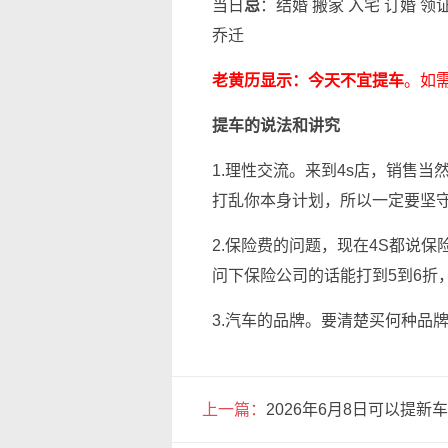
当日
忌
：结婚 搬家 入宅 订婚 领
乔迁
老黄历显示：今天不宜提车
。如
提车的说法和讲究
1.理性交流。来到4s店，销售
打乱你本身计划，所以一定要坚
2.保险费的问题，现在4S都说
问下保险公司的话能打到5到6折，
3.汽车的品牌。要清楚买何种品
上一篇：
2026年6月8日可以提新