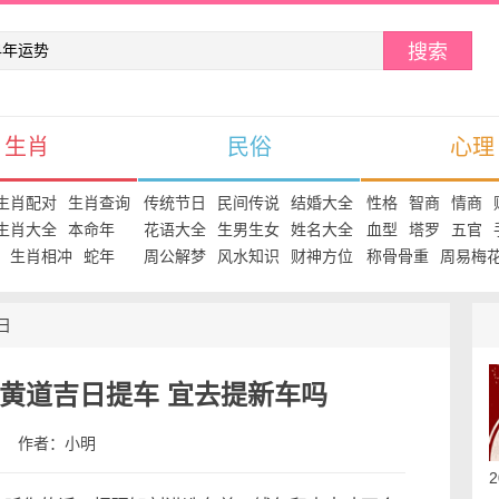
搜索
生肖
民俗
心理
生肖配对
生肖查询
传统节日
民间传说
结婚大全
性格
智商
情商
生肖大全
本命年
花语大全
生男生女
姓名大全
血型
塔罗
五官
生肖相冲
蛇年
周公解梦
风水知识
财神方位
称骨骨重
周易梅
日
年历黄道吉日提车 宜去提新车吗
:38 作者：小明