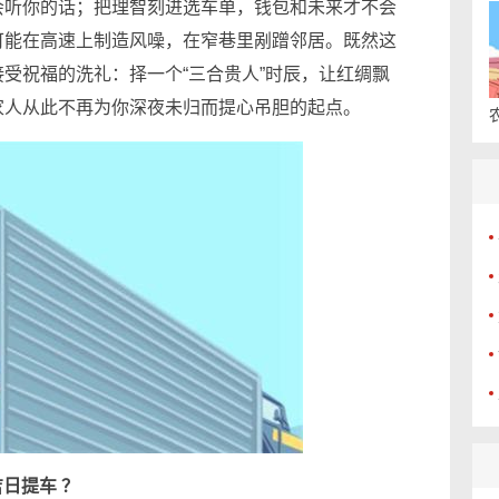
会听你的话；把理智刻进选车单，钱包和未来才不会
可能在高速上制造风噪，在窄巷里剐蹭邻居。既然这
受祝福的洗礼：择一个“三合贵人”时辰，让红绸飘
家人从此不再为你深夜未归而提心吊胆的起点。
吉日提车 ？