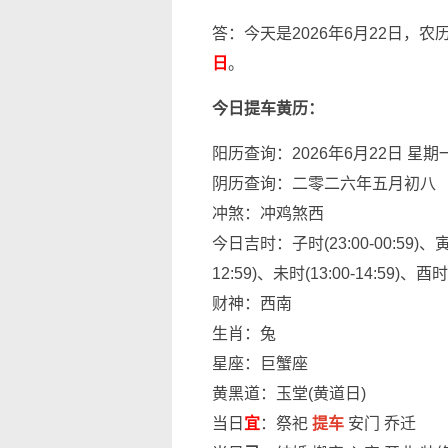
答：今天是2026年6月22日，
日
。
今日提车黄历：
阳历查询：2026年6月22日 星期
阴历查询：二零二六年五月初八
冲煞：冲鸡煞西
今日吉时：子时(23:00-00:59)、寅时(
12:59)、未时(13:00-14:59)、酉时(1
财神：西南
生肖：兔
星座：巨蟹座
黄黑道：玉堂(黄道日)
当日
宜
：祭祀
提车
安门 乔迁