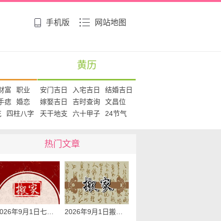
手机版
网站地图
黄历
财富
职业
安门吉日
入宅吉日
结婚吉日
手痣
婚恋
嫁娶吉日
吉时查询
文昌位
花
四柱八字
天干地支
六十甲子
24节气
热门文章
2026年9月1日七月二十乔迁入宅黄道吉日查询 是搬家吉日么
2026年9月1日搬家日子查询 是搬家好日子么