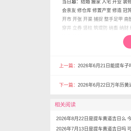
当日
忌
：结婚 搬家 入宅 开业 装
会亲友 修仓库 修置产室 修造 冠笄
开市 开张 开渠 捕捉 整手足甲 斋
穿井 立券 竖柱 筑堤防 纳畜 纳财
渡水 针刺
提车有哪些讲究和注意
1.行车记录仪。很多车主都明白
上一篇：
2026年6月21日能提车
安装行车记录仪，毕竟……哪有
生在生活中看到过提车就交“一血
下一篇：
2026年6月22日万年历
好的解决方法。所以说，如果可
2.八字遇见两组自刑、三刑逢冲
相关阅读
祸血光之灾。
3.坐到车里去，先检查一下内饰