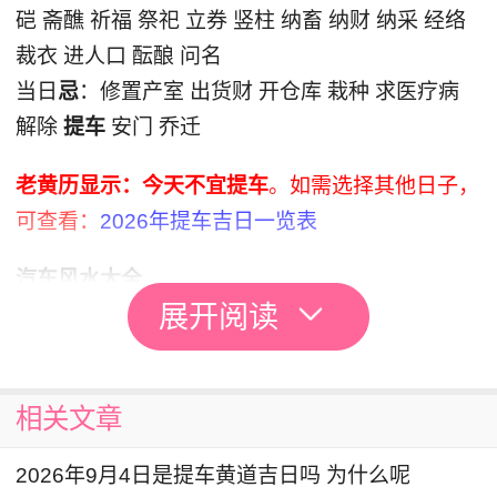
硙 斋醮 祈福 祭祀 立券 竖柱 纳畜 纳财 纳采 经络
裁衣 进人口 酝酿 问名
当日
忌
：修置产室 出货财 开仓库 栽种 求医疗病
解除
提车
安门 乔迁
老黄历显示：今天不宜提车
。如需选择其他日子，
可查看：
2026年提车吉日一览表
汽车风水大全
展开阅读
车色与钛盘颜色相克
一辆汽车上是不止有一种颜色的，而其他地方的颜
相关文章
色也需要注意，钛盘的颜色要与车色相克，风水学
中有“克者为财”这一说法，利用相克关系，可以使
2026年9月4日是提车黄道吉日吗 为什么呢