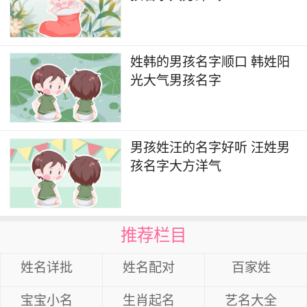
姓韩的男孩名字顺口 韩姓阳
光大气男孩名字
男孩姓汪的名字好听 汪姓男
孩名字大方洋气
推荐栏目
姓名详批
姓名配对
百家姓
宝宝小名
生肖起名
艺名大全