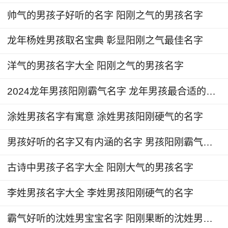
陈展辰
帅气的男孩子好听的名字 阳刚之气的男孩名字
陈伯璋、陈幽林、陈杰国、陈朝邦、陈晋年、
陈何元
龙年杨姓男孩取名宝典 彰显阳刚之气最佳名字
陈棋振、陈杰野、陈尧祥、陈千皓、陈谷玮、
洋气的男孩名字大全 阳刚之气的男孩名字
陈临文
陈峻宇、陈乔启、陈谷勋、陈何霖、陈鹏东、
2024龙年男孩阳刚霸气名字 龙年男孩最合适的名字
陈秀华
涂姓男孩名字有寓意 涂姓男孩阳刚硬气的名字
陈姓好听稀少的男孩名字
男孩好听的名字又有内涵的名字 男孩阳刚霸气名字
陈轩君、陈伯瑜、陈捷邦、陈鸿睿、陈书泽、
古诗中男孩子名字大全 阳刚大气的男孩名字
陈哲茂
陈建明、陈琪瑞、陈川云、陈轩远、陈伯齐、
李姓男孩名字大全 李姓男孩阳刚硬气的名字
陈展帆
霸气好听的沈姓男宝宝名字 阳刚果断的沈姓男孩名
陈若港、陈辰帆、陈雄彬、陈波奇、陈绍义、