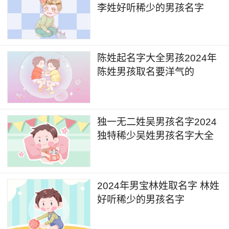
李姓好听稀少的男孩名字
陈姓起名字大全男孩2024年
陈姓男孩取名要洋气的
独一无二姓吴男孩名字2024
独特稀少吴姓男孩名字大全
2024年男宝林姓取名字 林姓
好听稀少的男孩名字