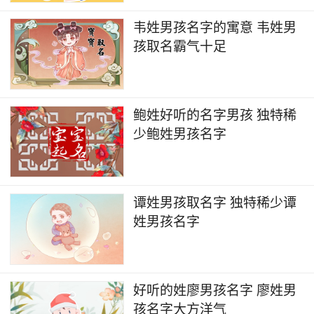
韦姓男孩名字的寓意 韦姓男
孩取名霸气十足
鲍姓好听的名字男孩 独特稀
少鲍姓男孩名字
谭姓男孩取名字 独特稀少谭
姓男孩名字
好听的姓廖男孩名字 廖姓男
孩名字大方洋气