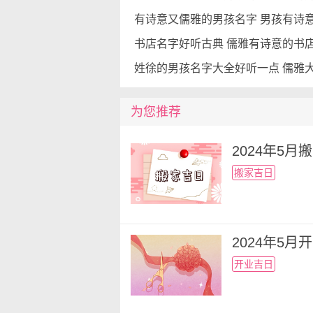
孙南芳、孙安利、孙贤保、孙
孙鸿峰、孙敬兰、孙显玲、孙
书店名字好听古典 儒雅有诗意的书
孙云江、孙元为、孙杨瑞、孙
孙清昆、孙江行、孙震和、孙
孙彦鸿、孙来德、孙乃钢、孙
孙化云、孙善麟、孙建贵、孙
为您推荐
孙贤威、孙育利、孙会兴、孙
2024年5
孙占才、孙震廷、孙永辉、孙
孙向明、孙忠吉、孙家超、孙
搬家吉日
孙西成、孙丽琦、孙茂庆、孙
2024年5
开业吉日