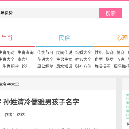
搜索
生肖
民俗
心理
生肖配对
生肖查询
传统节日
民间传说
结婚大全
性格
智商
情商
生肖大全
本命年
花语大全
生男生女
姓名大全
血型
塔罗
五官
生肖相冲
蛇年
周公解梦
风水知识
财神方位
称骨骨重
周易梅
宝名字大全
 孙姓清冷儒雅男孩子名字
:00 作者：达达