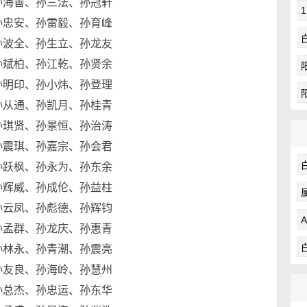
海善、孙三法、孙冠轩
忠安、孙雷毅、孙育峰
波全、孙生立、孙龙友
斌柏、孙江乾、孙贤余
明印、孙小炜、孙登理
从通、孙凯月、孙桂青
琪贤、孙景恒、孙治涛
震琪、孙嘉宗、孙会君
跃枫、孙永为、孙东余
辉威、孙成伦、孙益柱
云凤、孙彪德、孙辉钧
孟群、孙龙庆、孙惠青
林永、孙青潮、孙震亮
友良、孙海岭、孙慧州
总杰、孙忠运、孙东华