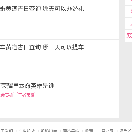
月结婚黄道吉日查询 哪天可以办婚礼
月提车黄道吉日查询 哪一天可以提车
者荣耀里本命英雄是谁
本命英雄
王者荣耀
关于我们
|
广告投放
|
投稿指南
|
网站导航
|
收藏十二星座网
|
设为首