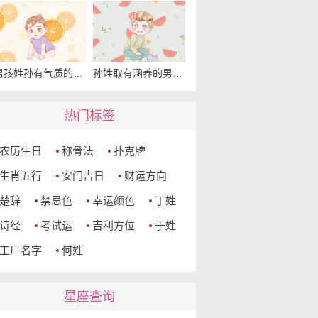
男孩姓孙有气质的名字 孙姓清冷儒雅男孩子名字
孙姓取有涵养的男孩名字 独特稀少的孙姓男孩名字
热门标签
农历生日
称骨法
扑克牌
生肖五行
安门吉日
财运方向
楚辞
禁忌色
幸运颜色
丁姓
诗经
考试运
吉利方位
于姓
工厂名字
何姓
星座查询