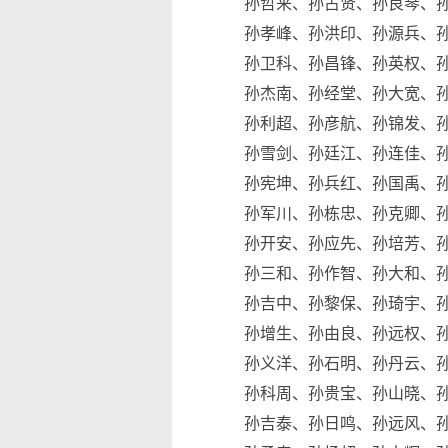
孙哲来、孙占贤、孙良琴、孙
孙孝峰、孙洪印、孙源兵、孙
孙卫科、孙昌锋、孙英权、孙
孙杰南、孙经堂、孙大宽、孙
孙利超、孙彦航、孙锦发、孙
孙雪剑、孙廷江、孙连佳、孙
孙宪坤、孙兵红、孙国禹、孙
孙军川、孙栋忠、孙克卿、孙
孙开安、孙应先、孙培芳、孙
孙三和、孙作智、孙大和、孙
孙吉中、孙黎保、孙琦宇、孙
孙增生、孙由良、孙远权、孙
孙义洋、孙石明、孙丹云、孙
孙科周、孙贵宝、孙山晓、孙
孙吉泰、孙日鸣、孙远风、孙