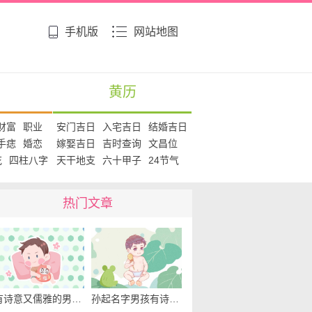
手机版
网站地图
黄历
财富
职业
安门吉日
入宅吉日
结婚吉日
手痣
婚恋
嫁娶吉日
吉时查询
文昌位
花
四柱八字
天干地支
六十甲子
24节气
热门文章
有诗意又儒雅的男孩名字 男孩有诗意涵养的名字
孙起名字男孩有诗意 孙姓好听稀少的男孩名字