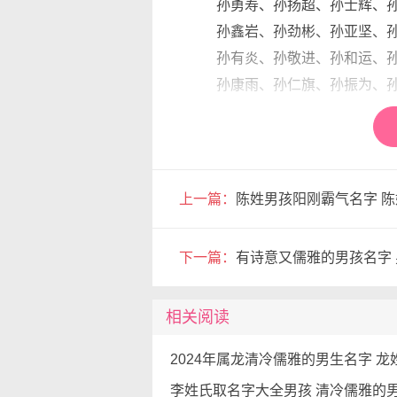
孙勇寿、孙扬超、孙士辉、孙
孙鑫岩、孙劲彬、孙亚坚、孙
孙有炎、孙敬进、孙和运、孙
孙康雨、孙仁旗、孙振为、孙
孙姓清冷儒雅男孩子名字
孙鸿花、孙生朋、孙国钢、孙
孙茂建、孙思维、孙俊夫、孙
上一篇：
陈姓男孩阳刚霸气名字 
孙海定、孙冬程、孙利琦、孙
孙宗铭、孙柏青、孙继洪、孙
下一篇：
有诗意又儒雅的男孩名字
孙科楠、孙劲光、孙阳秀、孙
孙乐友、孙宁增、孙仲进、孙
相关阅读
孙秀凤、孙政泰、孙奇才、孙
孙彦健、孙青方、孙启秀、孙
孙秋丽、孙树钢、孙日星、孙
李姓氏取名字大全男孩 清冷儒雅的