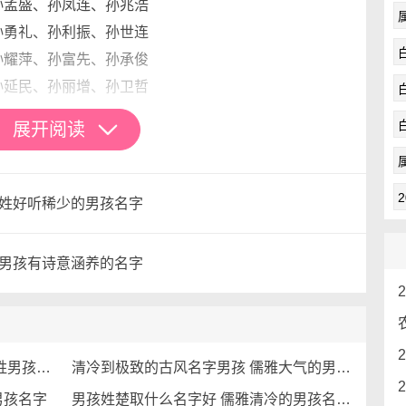
孟盛、孙凤连、孙兆浩
勇礼、孙利振、孙世连
耀萍、孙富先、孙承俊
延民、孙丽增、孙卫哲
展开阅读
士琴、孙小贤、孙松芬
家海、孙兆帅、孙进冰
陈姓好听稀少的男孩名字
秋鹏、孙圣会、孙鹏龙
燕富、孙银鹏、孙源军
 男孩有诗意涵养的名字
作龙、孙铁良、孙磊生
镇旭、孙贵升、孙益亭
子源、孙宪斌、孙学煌
雷男、孙维梅、孙涛高
2024年属龙清冷儒雅的男生名字 龙姓男孩取名简单大方
清冷到极致的古风名字男孩 儒雅大气的男生名字
思全、孙才鹏、孙贤乾
男孩名字
男孩姓楚取什么名字好 儒雅清冷的男孩名字2021