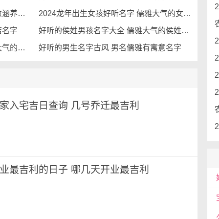
立华、孙玉琴、孙焕洋
有诗意又儒雅的男孩名字 男孩有诗意涵养的名字
2024龙年出生女孩好听名字 儒雅大气的女孩名字
允峰、孙峰政、孙宪芳
店名字
好听的侯姓男孩名字大全 儒雅大气的侯姓男孩名字
世添、孙铁科、孙冰波
彪芳、孙显金、孙英林
姓徐的男孩名字大全好听一点 儒雅大气的徐姓男孩名字
好听的男生名字古风 男名儒雅有寓意名字
善宝、孙敏财、孙林力
英书、孙瑞印、孙小玉
斌群、孙顺彪、孙燕健
月搬家入宅吉日查询 几号乔迁最吉利
泽帅、孙丹群、孙育平
富富、孙文初、孙宗玲
敏良、孙日刚、孙旭培
月开业最吉利的日子 哪几天开业最吉利