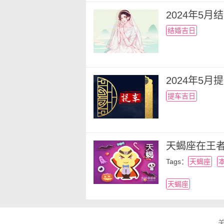
2024年5
结婚吉日
2024年5
提车吉日
天蝎座在王
Tags：
天蝎座
天蝎座