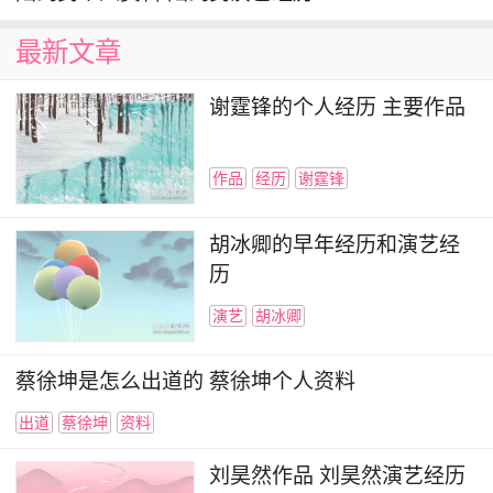
福布斯中国名人榜中因怀孕生子休息半年杨幂最终
最新文章
排名第31位。
谢霆锋的个人经历 主要作品
2016年，杨幂领衔主演了古装动作片《绣春
刀2：修罗战场》；6月，她主演的职场爱情剧
《亲爱的翻译官》播出，而该剧则以城市网、全国
作品
经历
谢霆锋
网平均收视率双双破2，收视份额最高11.46%的成
胡冰卿的早年经历和演艺经
绩取得了全国年度电视剧收视冠军，同时也引发了
历
颇高的话题热议度；随后，杨幂特别出演的真人
演艺
胡冰卿
CG奇幻片《爵迹》在全国公映，而她在片中则饰
演了性格开朗并拥有痊愈天赋的神族少女神音，而
蔡徐坤是怎么出道的 蔡徐坤个人资料
该片上映七天票房便突破了3.2亿人民币，总票房
则达到了3.8亿人民币；10月，其参加的国防教育
出道
蔡徐坤
资料
真人秀《真正男子汉第二季》开始在湖南卫视播
刘昊然作品 刘昊然演艺经历