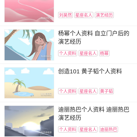
出。
刘昊然
星座名人
演艺经历
2017年2月，杨幂主演的古装玄幻爱情剧《三
生三世十里桃花》上星播出，她在剧中饰演了善良
杨幂个人资料 自立门户后的
而不失执着，温柔又不失霸气的四海八荒第一绝
演艺经历
色、青丘九尾狐族上神白浅，该剧则以双台平均破
个人资料
星座名人
杨幂
一的成绩取得了全国同时段电视剧收视冠军，其全
网播放量在播出期间便逼近了300亿次，杨幂个人
创造101 黄子韬个人资料
也因此得到了更多观众的认可，并连续成为了各热
搜指数的话题人物；4月30日，杨幂凭借《逆时营
个人资料
星座名人
黄子韬
救》获得了第50届休斯顿国际电影节最佳女主角
奖，而这也是她拿下的首个国际电影节最佳女主角
迪丽热巴个人资料 迪丽热巴
奖项；在这一年，杨幂在福布斯中国名人榜中的排
演艺经历
名跃居到了第三位。
个人资料
星座名人
迪丽热巴