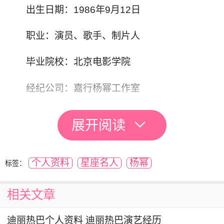
出生日期：1986年9月12日
职业：演员、歌手、制片人
毕业院校：北京电影学院
经纪公司：嘉行杨幂工作室
自立门户后的演艺经历
展开阅读
2014年3月27日，杨幂与两位经纪人赵若尧、
曾嘉共同出资300万人民币成立了海宁嘉行天下影
个人资料
星座名人
杨幂
标签：
视文化有限公司；并于随后签下了自立门户后的第
一批艺人；10月17日，欢瑞杨幂工作室更名为嘉
相关文章
行杨幂工作室；11月，杨幂产后复工，并出演了
迪丽热巴个人资料 迪丽热巴演艺经历
现代言情片《恋爱中的城市》；12月1日，她与黄