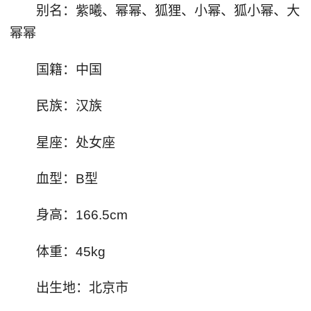
别名：紫曦、幂幂、狐狸、小幂、狐小幂、大
幂幂
国籍：中国
民族：汉族
星座：处女座
血型：B型
身高：166.5cm
体重：45kg
出生地：北京市