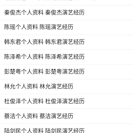
晓明搭档主演的都市爱情片《何以笙箫默》上映，
秦俊杰个人资料 秦俊杰演艺经历
该片首周票房便突破2.2亿人民币，总票房则达到
了3.5亿人民币。
陈瑶个人资料 陈瑶演艺经历
2015年3月，杨幂与鹿晗搭档主演了现代悬疑
韩东君个人资料 韩东君演艺经历
剧情片《我是证人》，并在片中饰演了虽然双目失
陈泽希个人资料 陈泽希演艺经历
明却正义凛然的命案目击者路小星；6月5日，她
开始与李易峰搭档主演浪漫爱情喜剧片《怦然星
彭楚粤个人资料 彭楚粤演艺经历
动》；7月，杨幂主演的《小时代4：灵魂尽头》
林允个人资料 林允演艺经历
上映，而随着《小时代》系列电影的完结，其最终
票房成绩则超过了18亿人民币，并创造了国产系
杜俊泽个人资料 杜俊泽演艺经历
列电影的票房记录；12月，杨幂还领衔主演了中
蔡洁个人资料 蔡洁演艺经历
韩合拍的科幻动作片《逆时营救》，并在片中饰演
了身为物理研究员的单亲妈妈夏天；而在这一年的
陆剑民个人资料 陆剑民演艺经历