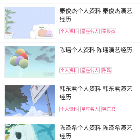
2018年2月，杨幂与黄子韬搭档主演的都市时
秦俊杰个人资料 秦俊杰演艺
尚剧《谈判官》在湖南卫视黄金档播出，她在剧中
经历
饰演的女主角童薇是CAEA高级谈判专家，专业功
个人资料
星座名人
秦俊杰
底扎实、谈判风格胆大心细，而该剧在播出后则在
CSM全国网取得了同时段电视剧收视第一的成
陈瑶个人资料 陈瑶演艺经历
绩；5月，其与霍建华搭档主演的民国传奇剧《巨
匠》开机，杨幂在剧中饰演的是天赋颇高，怀揣民
个人资料
星座名人
陈瑶
族梦想，并以匠心为本不断奋斗的建筑设计师傅函
君；6月18日，杨幂领衔主演的古装玄幻励志剧
韩东君个人资料 韩东君演艺
《扶摇》上星播出，她在剧中饰演的女主角孟扶
经历
摇，是位个性张扬，侠义热血的女中豪杰。
个人资料
星座名人
韩东君
看完小编也觉得幂幂是个非常上进努力的演
陈泽希个人资料 陈泽希演艺
员。所有荣誉和作品都是通过努力得来的，不愧是
经历
圈粉无数的气质女星。期待6月18日《扶摇》的上