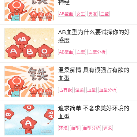
神经
AB型血
女生
男友
血型
AB血型为什么要试探你的好
感度
AB型血
血型
血型分析
温柔痴情 具有很强占有欲的
血型
占有欲
温柔
血型
血型分析
追求简单 不奢求美好环境的
血型
环境
血型
血型分析
追求