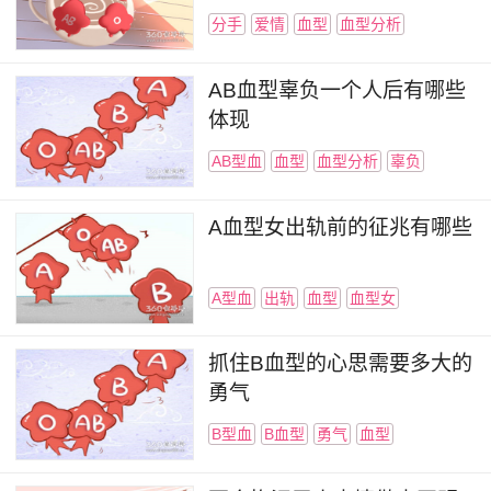
分手
爱情
血型
血型分析
AB血型辜负一个人后有哪些
体现
AB型血
血型
血型分析
辜负
A血型女出轨前的征兆有哪些
A型血
出轨
血型
血型女
抓住B血型的心思需要多大的
勇气
B型血
B血型
勇气
血型