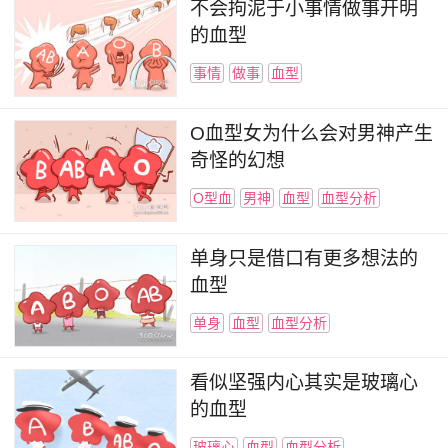
不会拘泥于小事情做事开明
的血型
事情
做事
血型
O血型女为什么会对男神产生
奇怪的幻想
O型血
男神
血型
血型分析
单身只是借口有更多想法的
血型
单身
血型
血型分析
看似坚强内心其实是玻璃心
的血型
玻璃心
血型
血型分析