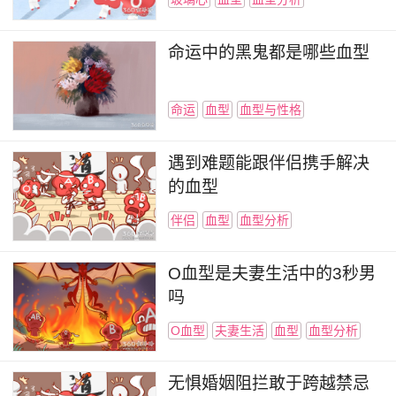
命运中的黑鬼都是哪些血型
命运
血型
血型与性格
遇到难题能跟伴侣携手解决
的血型
伴侣
血型
血型分析
O血型是夫妻生活中的3秒男
吗
O血型
夫妻生活
血型
血型分析
无惧婚姻阻拦敢于跨越禁忌