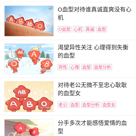
O血型对待谁真诚直爽没有心
机
O血型
心机
真诚
血型
渴望异性关注 心理得到失衡
的血型
异性
心理
血型
血型分析
对待老公无微不至忠心耿耿
的血型女
老公
血型
血型分析
血型女
分手多次才能感悟爱情的血
型