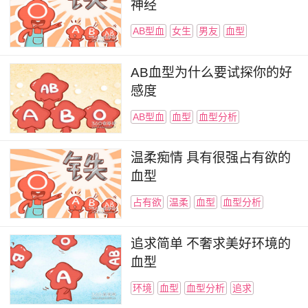
神经
AB型血
女生
男友
血型
AB血型为什么要试探你的好
感度
AB型血
血型
血型分析
温柔痴情 具有很强占有欲的
血型
占有欲
温柔
血型
血型分析
追求简单 不奢求美好环境的
血型
环境
血型
血型分析
追求