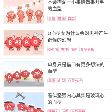
不会拘泥于小事情做事开明
的血型
事情
做事
血型
O血型女为什么会对男神产生
奇怪的幻想
O型血
男神
血型
血型分析
单身只是借口有更多想法的
血型
单身
血型
血型分析
看似坚强内心其实是玻璃心
的血型
玻璃心
血型
血型分析