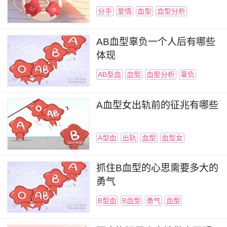
分手
爱情
血型
血型分析
AB血型辜负一个人后有哪些
体现
AB型血
血型
血型分析
辜负
A血型女出轨前的征兆有哪些
A型血
出轨
血型
血型女
抓住B血型的心思需要多大的
勇气
B型血
B血型
勇气
血型