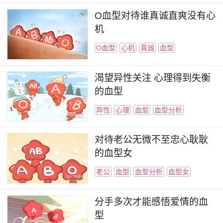
O血型对待谁真诚直爽没有心
机
O血型
心机
真诚
血型
渴望异性关注 心理得到失衡
的血型
异性
心理
血型
血型分析
对待老公无微不至忠心耿耿
的血型女
老公
血型
血型分析
血型女
分手多次才能感悟爱情的血
型