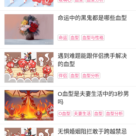
命运中的黑鬼都是哪些血型
命运
血型
血型与性格
遇到难题能跟伴侣携手解决
的血型
伴侣
血型
血型分析
O血型是夫妻生活中的3秒男
吗
O血型
夫妻生活
血型
血型分析
无惧婚姻阻拦敢于跨越禁忌