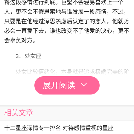
将这段感情进行到底。巨蟹不会轻易喜欢上一个
人，更不会不假思索地与谁发展一段感情，不过，
只要是在他经过深思熟虑后认定了的恋人，他就势
必会一直爱下去，谁也改变不了他爱的决心，更不
会辜负对方。
3、处女座
处女比较情绪化，本身就是追求极端完美的阶
段，有着极其敏感的情绪，也有着挑剔的个性和强
展开阅读
烈的自我保护意识，所以他不会随便与谁发展就发
展一段关系，面对别人的追求，他的态度也往往都
显得有些冷漠。不过，若处女真的爱上了一个人，
相关文章
并与其开始了一段关系，那一定是非常深刻的感
十二星座深情专一排名 对待感情重视的星座
情，他对自己的另一半也会很特别和甜蜜，总想与