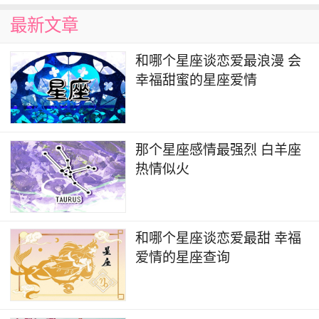
不会辜负你。
最新文章
5、摩羯座
和哪个星座谈恋爱最浪漫 会
幸福甜蜜的星座爱情
摩羯踏实，沉稳，总希望自己可以稳定下来，
不希望自己的生活有什么变动。对待感情，他往往
都非常理性，不会轻易开始一段感情，在他看来，
那个星座感情最强烈 白羊座
若因为一段没头没脑的感情而影响自己的稳定生
热情似火
活，只会得不偿失，所以他会很理性地对待每一个
追求自己的人。但是，如此理性的摩羯，在真正开
始一段感情，爱上一个人后，就会变得很深沉，会
和哪个星座谈恋爱最甜 幸福
每时每刻为对方着想，用自己的方法让对方感到幸
爱情的星座查询
福和安定。在感情中，即便受到天大的委屈，他也
不会轻易离开，反而会一次又一次地给对方机会，