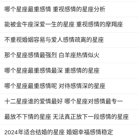
对方在一起。并且，看似冷漠的他，在陷入爱情中
哪个星座最重感情 重视感情的星座分析
之后，或许还会失去应有的理智，即便受伤，也不
能被金牛座深爱一生的星座 重视感情的摩羯座
会轻易离开对方、或是辜负对方。
不重视婚姻容易与爱人感情疏离的星座
4、天蝎座
那个星座感情最强烈 白羊座热情似火
天蝎比较极端，敢爱敢恨，而这样的态度也让
人很敬佩，因为对他这种敢爱敢恨的态度，在别的
哪个星座最重感情最深 重感情的星座
星座身上表现得没如此强烈。他对爱情很专一，爱
哪个星座最重感情呢 对待感情深的星座
上了就会一心一意，随着时间推移，他也会越爱越
深，非常害怕恋人离开自己，所以他往往都会想尽
十二星座谁的爱情最好 哪个星座对感情最专一
方法去宠爱恋人，让对方感到幸福。在一起的时间
越久，他就越有踏实感。只要两人的关系没有闹到
最放不下情的星座 无法真正放下一段感情的星座
无法挽回的地步，那么他是绝不会撒手的，若你在
2024年适合结婚的星座 婚姻幸福感情稳定
他心里还有一点点位置，他就不会将你给丢下，也