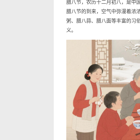
腊八节，农历十二月初八，是中
腊八节的到来，空气中弥漫着浓
粥、腊八蒜、腊八面等丰富的习
义。