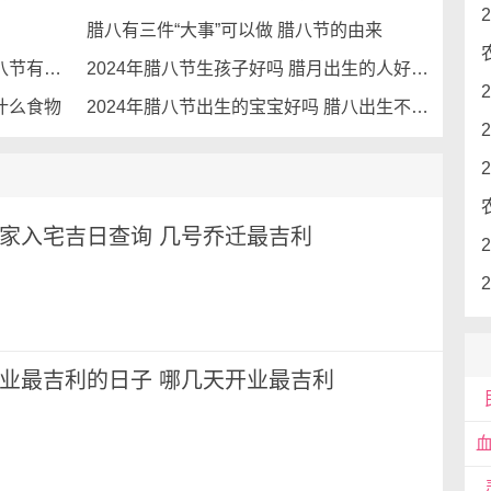
珍惜生活的美好。
腊八有三件“大事”可以做 腊八节的由来
2023年农历腊月初八是什么日子 腊八节有关的小故事
2024年腊八节生孩子好吗 腊月出生的人好不好
化不仅是过去的遗产，更是我们未来的根基和灵魂。
们对历史的尊重，也是对文化的承诺。通过对腊八节
什么食物
2024年腊八节出生的宝宝好吗 腊八出生不好的说法
生活中找到历史的印记和文化的延续。腊八节作为中
们心中留下温暖而美好的记忆，成为文化传承的重要
月搬家入宅吉日查询 几号乔迁最吉利
月开业最吉利的日子 哪几天开业最吉利