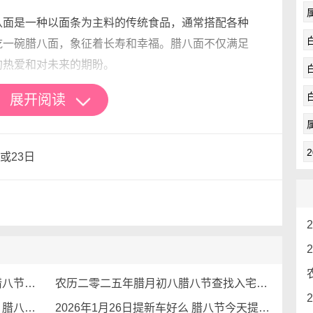
八面是一种以面条为主料的传统食品，通常搭配各种
吃一碗腊八面，象征着长寿和幸福。腊八面不仅满足
的热爱和对未来的期盼。
近，空气中弥漫着浓浓的年味。在这个芳香弥漫的腊
展开阅读
，购买年货，打扫房屋，筹划团圆饭。腊八节不仅是
是对新一年美好生活的展望。通过腊八节，人们感受
或23日
强了对未来的信心和勇气。
祝，更在于它对家庭和亲情的强调。在这个特别的日
美食，畅谈家常，这种温馨的场景让人感受到浓浓的
无论生活多么忙碌，亲情始终是我们心灵的港湾。
其独特的魅力。尽管随着时代的发展，庆祝方式可能
2026年1月26日是不是乔迁吉日呢 腊八节搬家讲究要牢记
农历二零二五年腊月初八腊八节查找入宅吉日 2026年1月26日是入宅新居的日子么
意义依然没有改变。腊八节不仅是一个传统节日，更
历史和文化内涵。通过腊八节，人们能够感受到传统
2026年1月26日适合搬家入住新房吗 腊八节今天是黄道吉日吗
2026年1月26日提新车好么 腊八节今天提车行么