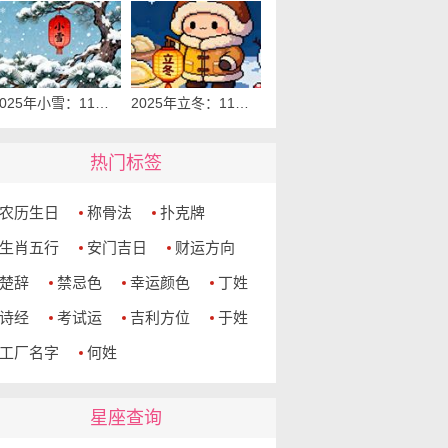
2025年小雪：11月22日‌
2025年立冬：11月7日
热门标签
农历生日
称骨法
扑克牌
生肖五行
安门吉日
财运方向
楚辞
禁忌色
幸运颜色
丁姓
诗经
考试运
吉利方位
于姓
工厂名字
何姓
星座查询