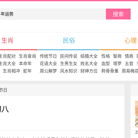
搜索
生肖
民俗
心理
生肖配对
生肖查询
传统节日
民间传说
结婚大全
性格
智商
情商
生肖大全
本命年
花语大全
生男生女
姓名大全
血型
塔罗
五官
生肖相冲
蛇年
周公解梦
风水知识
财神方位
称骨骨重
周易梅
节日
初八