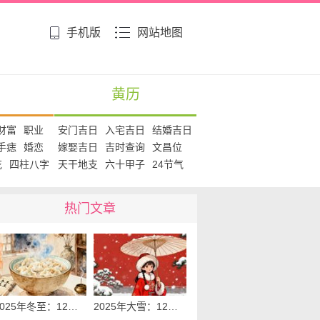
手机版
网站地图
黄历
财富
职业
安门吉日
入宅吉日
结婚吉日
手痣
婚恋
嫁娶吉日
吉时查询
文昌位
花
四柱八字
天干地支
六十甲子
24节气
热门文章
2025年冬至：12月21日
2025年大雪：12月7日