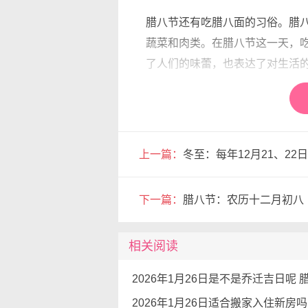
腊八节还有吃腊八面的习俗。腊
蔬菜和肉类。在腊八节这一天，
了人们的味蕾，也表达了对生活
腊八节的到来，标志着春节的临
月时分，人们开始为春节做准备
对过去一年辛勤劳作的总结，也
上一篇：
冬至：每年12月21、22日
到家庭的温暖和生活的美好，增
腊八节的意义不仅在于祭祀和庆
下一篇：
腊八节：农历十二月初八
子里，家人们围坐在一起，共享
亲情和温暖。腊八节提醒我们，
相关阅读
在现代社会，腊八节依然保持着
发生变化，但其核心价值和文化
是一个文化符号，承载着丰富的