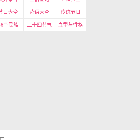
节日大全
花语大全
传统节日
56个民族
二十四节气
血型与性格
页