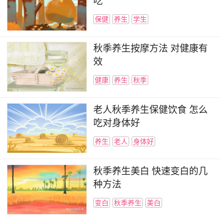
吃
保健
养生
学生
秋季养生按摩方法 对健康有
效
健康
养生
秋季
老人秋季养生保健饮食 怎么
吃对身体好
养生
老人
身体好
秋季养生美白 快速变白的几
种方法
变白
秋季养生
美白