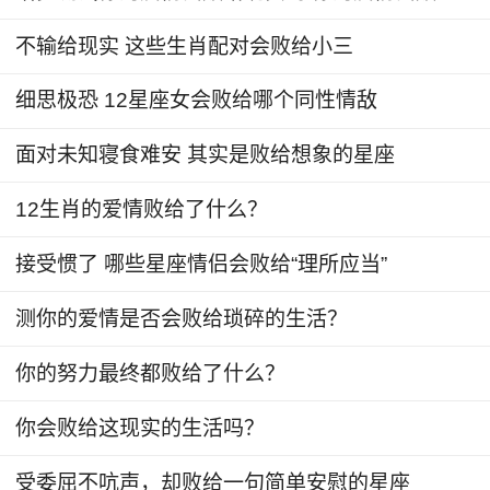
不输给现实 这些生肖配对会败给小三
白羊座
：容易冲动
白羊座就是那种特别容易冲动的人，他们的头
细思极恐 12星座女会败给哪个同性情敌
脑是非常简单的，而且整个人也特别的单纯，所以
面对未知寝食难安 其实是败给想象的星座
说在感情上面一般都是被别人耍着玩，这样的人一
般都没有多大的头脑，而且做事情特别的容易冲
12生肖的爱情败给了什么？
动，因此在感情上面一般都是那种吃亏的人，但是
接受惯了 哪些星座情侣会败给“理所应当”
他们经常这样吃亏是比较傻的。
测你的爱情是否会败给琐碎的生活？
你的努力最终都败给了什么？
你会败给这现实的生活吗？
受委屈不吭声，却败给一句简单安慰的星座