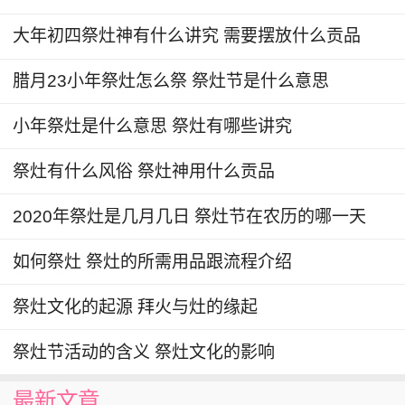
在现代社会，祭灶节依然保持着其独特的魅力。尽
管随着时代的发展，庆祝方式可能发生变化，但其
大年初四祭灶神有什么讲究 需要摆放什么贡品
核心价值和文化意义依然没有改变。祭灶节不仅是
腊月23小年祭灶怎么祭 祭灶节是什么意思
一个传统节日，更是一个文化符号，承载着丰富的
历史和文化内涵。通过祭灶节，人们能够感受到传
小年祭灶是什么意思 祭灶有哪些讲究
统文化的魅力，理解家庭和亲情的重要性，珍惜生
祭灶有什么风俗 祭灶神用什么贡品
活的美好。
2020年祭灶是几月几日 祭灶节在农历的哪一天
祭灶节的存在提醒我们，传统文化不仅是过去的遗
产，更是我们未来的根基和灵魂。传承和保护祭灶
如何祭灶 祭灶的所需用品跟流程介绍
节的习俗，是我们对历史的尊重，也是对文化的承
祭灶文化的起源 拜火与灶的缘起
诺。通过对祭灶节的纪念和实践，我们能够在现代
生活中找到历史的印记和文化的延续。祭灶节作为
祭灶节活动的含义 祭灶文化的影响
中华民族的重要节日，将继续在人们心中留下温暖
最新文章
而美好的记忆，成为文化传承的重要载体。