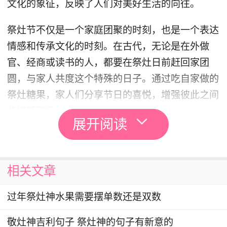
文化的象征，反映了人们对美好生活的向往。
祭灶节不仅是一个家庭团聚的时刻，也是一个表达
情感和传承文化的时刻。在古代，无论是在外做
官、经商或读书的人，都要在祭灶日前赶回家团
圆，与家人共度这个特殊的日子。通过吃自家做的
祭灶糖果，家人们分享节日的喜悦，增强彼此之间
的情感联系。
展开阅读
祭灶节的意义不仅在于祭祀和庆祝，更在于它对家
庭和亲情的强调。在这个温馨的时刻，家人们围坐
相关文章
在一起，共享美食，畅谈家常，这种温馨的场景让
人感受到浓浓的亲情和温暖。祭灶节提醒我们，无
过年祭灶神水果需要摆单数还是双数
论生活多么忙碌，亲情始终是我们心灵的港湾。
敬灶神吉利句子 祭灶神的句子有新意的