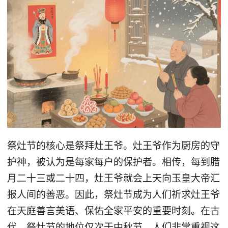
祭灶节的核心是祭拜灶王爷。灶王爷作为厨房的守
护神，被认为是每家每户的保护者。相传，每到腊
月二十三或二十四，灶王爷就会上天向玉皇大帝汇
报人间的善恶。因此，祭灶节成为人们祈求灶王爷
在天庭善言美语、保佑全家平安的重要时刻。在古
代，祭灶节的地位仅次于中秋节，人们非常重视这