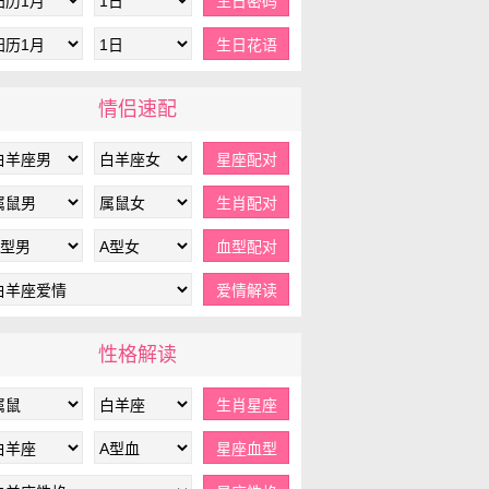
情侣速配
性格解读