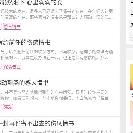
假如爱有天意，轮回我该怎样落笔？风扬起尘埃，笛声清唱着
潸然泪下 心里满满的爱
通讯技术的发达，很多人已经遗忘了情书的存在。在年轻人的眼
少时青涩的存在，那些表白的情书总是那么让人感动，留给我们
好的回忆。情书就是爱意的表达，情感的寄托。下面我们就来欣
全
感人情书
然泪下的感人情书，心里满满的爱。 谢谢你教会了我什么是
从高一到高三，我整个青春的最美好的时光，是你一直陪伴我
论我是失落，还是兴奋，无论我是成功，还是失败，只要我
写给前任的伤感情书
在分手后会删掉前任的联系方式，不再联系，这样子的做法无疑
个相爱的人，就算是没办法在一起，也还是会有感情的。那么你
任写一封情书呢？下面就跟小编一起到感人情书看看吧。 看
任
深情告白
邮件，听着你传过来的那首《代价》，眼泪终究还是不争气地掉
心，眼泪飞，相爱，却又要彼此伤害。爱得越深，伤得越深。如
有相遇，从来不曾相爱过，那么就会少了一些伤心与遗憾。
感动到哭的感人情书
中，并不是你努力就能得到你的心中所爱。很多时候你最爱的
选择你；而最爱你的人，却不是你想要的。下面感人情书栏目将
一封让人看了感动到哭的感人情书。一起来看看吧。 1 春
书
感动
 夏天，我依然想你， 走过秋冬，想你的心依旧。
中99.99%的人都会离开，那么你，可不可以做我的
 3 我行走于远方。 夜夜思量，你的模样。 爱，
 一封再也寄不出去的伤感情书
多人，并不是所有人在面对爱情的时候，都有勇气向喜欢的人表