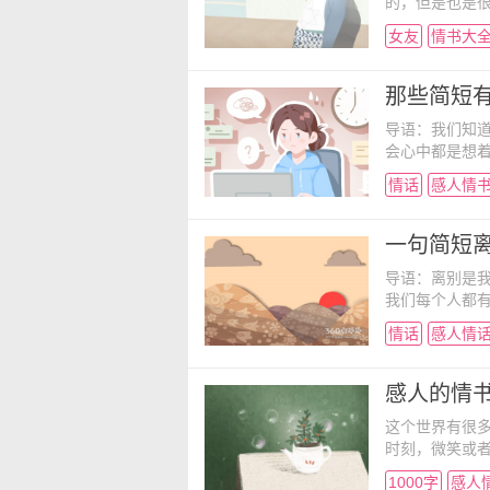
的，但是也是
双方都是非常
女友
情书大
做了我的心上
想牵着你的手
味道。 三、
那些简短有
导语：我们知
会心中都是想
今天我们一起
情话
感人情
失恋，不懂爱
去了你之后，
里的童话已经慢
一句简短离
导语：离别是
我们每个人都
们最怕的就是
情话
感人情
心。 1.不
提，人生已多
还是想靠岸。
感人的情书
这个世界有很
时刻，微笑或
胆去表白，生
1000字
感人