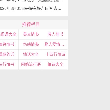
2026年8月31日是提车好吉日吗 去提车如何
推荐栏目
祝福语大全
英文情书
感人情书
搞笑情书
伤感情书
励志爱情名言
道歉的话
情话大全
十四行情诗
三行情书
网络流行语
情诗大全