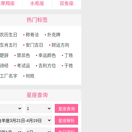
摩羯座
水瓶座
双鱼座
热门标签
农历生日
称骨法
扑克牌
生肖五行
安门吉日
财运方向
楚辞
禁忌色
幸运颜色
丁姓
诗经
考试运
吉利方位
于姓
工厂名字
何姓
星座查询