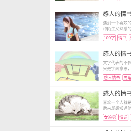
感人的情书10
茫茫人海中，
闯进了你的世
感人的情书
遇到一个喜欢
种陌生又熟悉
的话说出来，
100字
情书
候。下面我们
过情书，也不
么总是感觉还
感人的情书
文字代表的不
只是字面意思
端，那是一种
感人情书
男
书男追女，鼓
间，江南烟雨
艳，我没有遇
感人的情书
喜欢一个人就
后来却想知道
常，哪怕是熟
女追男
情话
就来看一下女
皱，雨烟入眉