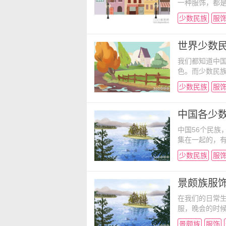
一种服饰，都
国的这些少数
少数民族
服
服饰：傣族是
坝地区。西双
区。傣族生活
世界少数
我们都知道中国
色。而少数民
少数民族，你
少数民族
服
看世界上的少
和中国的苗族很
实就是黑乎乎
中国各少
中国56个民族
集在一起的，
客。你对少数
少数民族
服
女子穿统裙，
（挂袋）、阿
女子穿白上衣
景颇族服
在我们的日常
服，晚会的时
的时候我们穿
景颇族
服饰