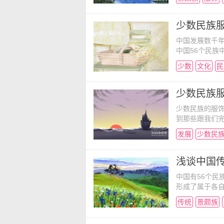
中，当然也会
服饰便装是什
景颇族男子多
少数民族
中国发展数千
中国56个民族
今天的地步，
少数
文化
民
来看看少数民
马褂，头顶后
袍，梳京头或“
少数民族服
少数民族的服
到那些跟我们
许多次的演变
发展
少数民
吧？ 中国少
服饰文化。服
及种种文化心
浅谈中国
各
中国有56个民
形成了属于各
其他少数民族
传统
景颇族
今天就小编带
中国云南世居