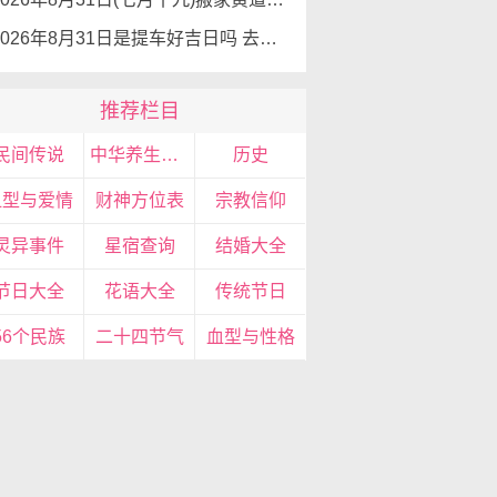
2026年8月31日是提车好吉日吗 去提车如何
推荐栏目
民间传说
中华养生文化
历史
血型与爱情
财神方位表
宗教信仰
灵异事件
星宿查询
结婚大全
节日大全
花语大全
传统节日
56个民族
二十四节气
血型与性格