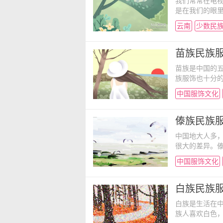
我们常常在电
是在我们的眼
多，根本分不出
云南
少数民
上都有自己的
有哪些特点吧
异，一般头绕
苗族民族服
苗族是中国的
族服饰也十分
这些你都知道
中国服饰文化
族的种类很多,
锦带，宽2至3
己精心织的锦
傣族民族服
中国地大人多
很大的差异。
观。那么傣族
中国服饰文化
吧！ 傣族服
热爱生活，崇
领对襟或大襟
白族民族服
的
白族是生活在
族人喜欢白色