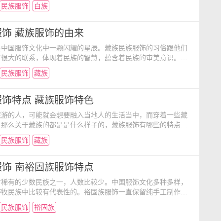
白族有哪些独特之处呢？一起来中国服饰文化看看介绍吧！
民族服饰
白族
族姑娘头上戴的头饰上也有着“风花雪月”的含义。因为在白族
，垂下的穗子代表下关的风；艳丽的花饰是上关的花，帽顶的洁
弯弯的造型是洱海月。因此，也就形成了她们的头饰现在
饰 藏族服饰的由来
是中国服饰文化中一颗闪耀的星辰。藏族民族服饰的习俗跟他们
着很大的联系，体现着民族的智慧，蕴含着民族的审美意识。藏
着一种天边的时尚，是少数民族的象征。让我们一起来探索藏族
民族服饰
藏族
来吧。 1.自然地理因素影响 藏族人民聚居区大部分属于
气候，年平均气温为零下三度到十二度之间，年温差小，而早晚
数月是晴朗少云的天气，而且干燥多风沙。由于气候寒冷
饰特点 藏族服饰特色
旅游的人，可能就会想要融入当地人的生活当中，而穿着一些藏
。那么关于藏族的都是是什么样子的，藏族服饰有哪些的特点，
独特之处呢？带着这些的疑问，一起来中国服饰文化中看看
民族服饰
藏族
饰习俗的形成同藏民族居住的青藏高原的自然环境及气候条件
式有着密不可分的关系，体现着民族的集体智慧，蕴含着民族的
美情趣。藏族服装、眼饰在其款式、结构形成和发展过程中，深
饰 南裕固族服饰特点
省稀有的少数民族之一，人数比较少。中国服饰文化多种多样，
游牧民族中比较有代表性的。裕固族服饰一直保留纯手工制作，
中裕固族女性穿戴的红缨帽、头面是裕固族服饰中最为亮眼之
民族服饰
裕固族
来了解下裕固族民族服饰的特点吧。 1衣领高、帽有缨