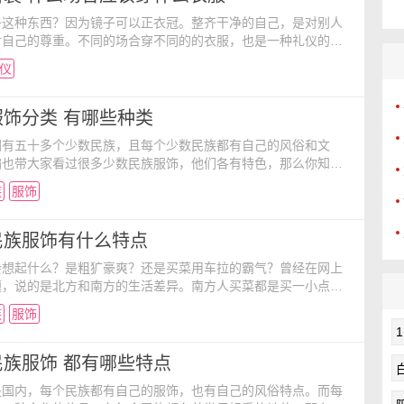
子这种东西？因为镜子可以正衣冠。整齐干净的自己，是对别人
对自己的尊重。不同的场合穿不同的的衣服，也是一种礼仪的体
重。那么什么场合应该穿什么衣服呢？让小编带大家来看看一些
仪
仪常识吧！ 1、谋职、应征与面试 在应试之前，首先应了
的是哪一方面的职员，并把该公司员工的衣着款式或色彩特点作
的参考。如公司招聘的是公关文秘人员，不妨在色彩和款
饰分类 有哪些种类
国有五十多个少数民族，且每个少数民族都有自己的风俗和文
编也带大家看过很多少数民族服饰，他们各有特色，那么你知道
饰其实还有分类吗？就让小编再带大家一起来看看吧。 中国
族
服饰
多民族的国家。中华人民共和国成立以后，经过认真的科学识
五十六个民族。此外，还有一些尚待进一步进行民族识别的人们
华各民族的形成，经历了至少两千多年的分化或融合过程。从
民族服饰有什么特点
会想起什么？是粗犷豪爽？还是买菜用车拉的霸气？曾经在网上
题，说的是北方和南方的生活差异。南方人买菜都是买一小点，
是一车一车的买。可见南北差异是很大的，那么东北的少数民族
族
服饰
有什么不一样呢？ 达斡尔族服装以袍式为主。男子往往头戴
袍，下着皮裤，脚蹬皮靴。帽子多用狍、狼或狐狸的头皮做成，
、犄角挺立，形象逼真，出猎时，既防寒又护身。靴子多选
族服饰 都有哪些特点
是国内，每个民族都有自己的服饰，也有自己的风俗特点。而每