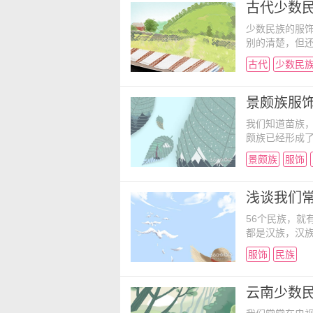
来源与青藏高原
古代少数
少数民族的服
别的清楚，但
千年的文化变
古代
少数民
么风格和特点
同，中国少数
同的风格和特
景颇族服饰
我们知道苗族
颇族已经形成
饰也有一定的
景颇族
服饰
看看景颇族男子
峨”、“腊期”
绿、蓝、棕、
浅谈我们
56个民族，就
都是汉族，汉
多人都不了解
服饰
民族
吧，看看与我
族服饰 极致
饰特点 新事
云南少数