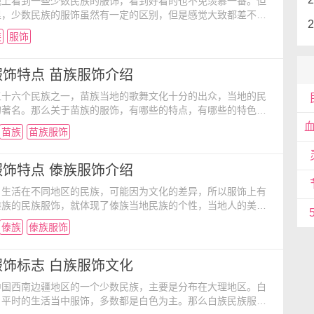
视上看到一些少数民族的服饰，看到好看的也不免羡慕一番。但
里，少数民族的服饰虽然有一定的区别，但是感觉大致都差不
是哪个服饰是哪个民族的。中国56个民族，而每个民族在服饰
族
服饰
特点，今天就让小编带大家一起先来看看云南的少数民族的服饰
！ 一、 彝族 传统的滇南彝族服饰，男子各支系大同小
玄色盘头，上身穿镶边的偏襟或对襟紧身上衣，扎腰带，下
饰特点 苗族服饰介绍
五十六个民族之一，苗族当地的歌舞文化十分的出众，当地的民
的著名。那么关于苗族的服饰，有哪些的特点，有哪些的特色，
吗？接下来就让小编一起来中国服饰文化中了解看看吧！ 苗
苗族
苗族服饰
主要有三种:一是衣服、胸围镶边用的锦边，苗语称为"耕"。二是
厘米，用作裤带、袋带、背带等，青年男女恋爱时，姑娘多以自
带赠送给情哥。三是锦幅，苗语
饰特点 傣族服饰介绍
，生活在不同地区的民族，可能因为文化的差异，所以服饰上有
傣族的民族服饰，就体现了傣族当地民族的个性，当地人的美
民族服饰，你了解多少呢？一起来中国服饰文化中了解看看
傣族
傣族服饰
饰淡雅美观，既讲究实用，又有很强的装饰意味，颇能体现出
尚中和之美的民族个性。各地男子的服饰差别不大，一般常穿无
小袖短衫，下着长管裤，以白布、水红布或蓝布包头。傣族妇女
饰标志 白族服饰文化
中国西南边疆地区的一个少数民族，主要是分布在大理地区。白
，平时的生活当中服饰，多数都是白色为主。那么白族民族服饰