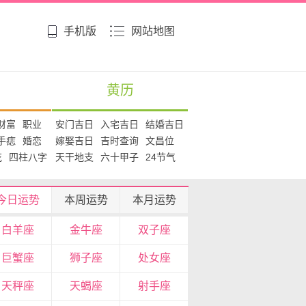
手机版
网站地图
黄历
财富
职业
安门吉日
入宅吉日
结婚吉日
手痣
婚恋
嫁娶吉日
吉时查询
文昌位
花
四柱八字
天干地支
六十甲子
24节气
今日运势
本周运势
本月运势
白羊座
金牛座
双子座
巨蟹座
狮子座
处女座
天秤座
天蝎座
射手座