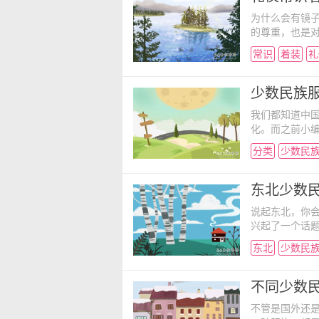
为什么会有镜
的尊重，也是
现，是一种尊
常识
着装
礼
关于着装的礼
解公司所征求
为自己装扮时
少数民族服
我们都知道中
化。而之前小
少数民族的服
分类
少数民
是一个统一的
别，我国共有
共同体。 中
东北少数
说起东北，你
兴起了一个话
而北方人买菜
东北
少数民
服饰跟南方的
皮帽，身穿皮
毛朝外，双耳
不同少数民
不管是国外还