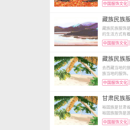
标志有哪些，
中国服饰文化
服饰特征 白
少女的头饰上
白是苍山雪，
藏族民族服
藏族民族服饰
的生活方式有
族民族服饰有
中国服饰文化
民族服饰的由
高寒季风干旱
温差大，一年
藏族民族服
去西藏当地的
族当地的服饰
究竟有哪些的
中国服饰文化
吧！ 藏族服
生产、生活方
审美意识和审
甘肃民族服
裕固族是甘肃
裕固族服饰是
样式独特，其
中国服饰文化
处。下面一起