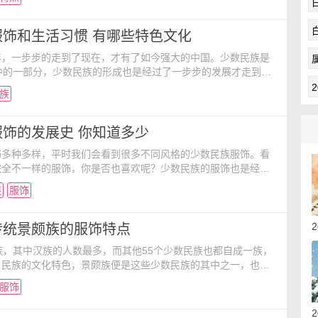
有不同场合所需要穿的衣服，今天小编就先带大家来看看景颇族
么样子的呢？ 服饰风格： 景颇族的服饰风格粗犷豪放。
穿黑色圆领对襟上衣，下身着短而宽大的黑裤，包黑布或白布
服饰和生活习惯 有哪些特色文化
年，一步步的走到了现在，才有了如今强大的中国。少数民族是
中的一部分，少数民族的形成也是经过了一步步的发展才走到了
如今的少数民族已经形成了自己的文化特色，让小编带大家一起
族
族的服饰和生活习惯吧！ 满族：满族男子喜穿青蓝色的长袍
部留发梳辫留于脑后，戴圆顶帽，下穿套裤。妇女则喜欢穿旗
盘髻儿”，戴儿环，腰间挂手帕。忌打狗、杀狗和忌食狗
饰的发展史 你知道多少
饰多种多样，平时我们会看到很多不同风格的少数民族服饰。看
完全不一样的服饰，你是否也喜欢呢？少数民族的服饰也是经过
与传承，让我们一起先来了解一下少数民族服饰的发展史
族
服饰
数民族的服饰文化，中国是一个多民族国家，绚丽多彩的民族
饰是人类特有的劳动成果，生活习俗、审美情趣、色彩爱好，以
态、宗教观念，都积淀于服饰之中。中国服饰如同中国文化，是
传统景颇族的服饰特点
族，其中汉族的人数最多，而其他55个少数民族也都自成一族，
自民族的文化特色，景颇族便是这些少数民族的其中之一，也与
一样有些自己的服饰文化，是经过历史的沉淀，延续到了今日。
服饰
大家一起来看看景颇族的传统服饰有什么特点吧！ 景颇族，
民族之一。由唐代“寻传”部落的一部分发展而来。 景颇族的