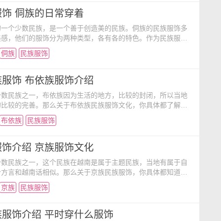
缨”，这是裕固族服饰最大的特点。红缨飘扬的帽子是裕固族女
是裕固族民族特征最为鲜明的代表。白色毛毡或芨芨草制成
饰 侗族的日常穿着
的一个少数民族，是一个善于创造美的民族。侗族的民族服饰多
美感，他们的服饰分为两种类型，各有各的特色。作为民族服
特的文化气质和审美情趣，传达着侗族的观念，历史和现实。接
侗族
民族服饰
解一下中国服饰文化吧。 侗族服饰可分为妇女服饰、男子服
中妇女服饰又分生活便装和节日盛装，部分地区男子也有生活便
之分。 女装 侗族妇女服饰大致可分为裤装、裙装两种
服饰 布依族服饰介绍
少数民族之一，布依族因为生活的地方，比较的封闭，所以当地
的比较的完善。那么关于布依族民族服饰文化，你具体都了解多
饰有哪些的特点呢？一起和小编来中国服饰文化中了解看看
布依族
民族服饰
男女多喜欢穿蓝、青、黑、白等色布依族服饰布衣服。青壮年
，穿对襟短衣（或大襟长衣）和长裤。老年人大多穿对襟短衣或
的服饰各地不一，有的穿蓝黑色百褶长裙，有的喜欢在衣服上
饰介绍 京族服饰文化
少数民族之一，这个民族在越南是属于主题民族，当地有属于自
个方言和越南话相似。那么关于京族民族服饰，你具体都知道多
饰文化有哪些的独特之处呢？一起来中国服饰文化中看看
京族
民族服饰
子一般都穿及膝长衣，坦胸束腰，衣袖较窄。妇女则内挂菱形
无领、对襟短上衣，衣身较紧，衣袖很窄，下着宽腿长裤，多为
出时，外套淡色旗袍式长外衣。妇女喜欢染黑齿、结"
服饰介绍 平时穿什么服饰