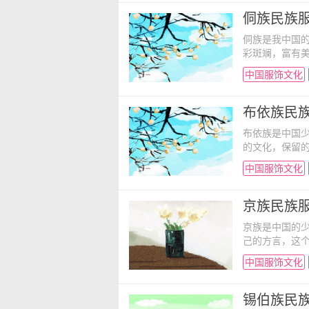
“衣领高、帽有
性的帽子，也
侗族民族服
侗族是我中国
彩斑斓，富有
饰，代表了独
中国服饰文化
下来我们来了
装、童装。其
装和节日古装
布依族民族
布依族是中国
的文化，保留
少，布依族服
中国服饰文化
吧！ 布依族
男子多包头巾
长衫。 妇女
京族民族服
京族是中国的
己的方言，这
少，京族的服
中国服饰文化
吧！ 京族男
遮胸布，外穿
黑色或褐色。外
锡伯族民族