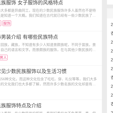
上古代氐羌人有关。唐代，其先民以“寻传蛮”、
民族服饰 女子服饰的风格特点
饰大多都是异曲同工，现在的少数民族服饰许多人虽然也不是特
还是知道一个大概。我们知道在古代就已经有一些少数民族了，
更，服饰文化也肯定变了许多，古代的少数民族女子的服饰有什
族
服饰
呢？ 由于自然环境的差异和民族风俗习惯、审美情趣的不
民族服饰显示出北方和南方、山区和草原的巨大差别，表现出不
点。 中国的自然条件南北迥异；北方严寒多风雪，森林草
男装介绍 有哪些民族特点
，回族，藏族，不知道有多少人知道景颇族呢，不同于苗族，景
了自己的语言和文字。而景颇族的服饰，在与其他少数民族的服
区别，景颇族人的服饰有着景颇族独有的特色，今天先让我们来
男人
的服饰有哪些民族特点吧！ 景颇族有“景颇”、“载瓦”、“浪
、“布拉”等五种自称。服装的颜色以黑、白、红三色为主调，黄、
紫等颜色作搭配色，色彩鲜艳，对比强烈、浓
常见少数民族服饰以及生活习惯
有56种文化，而这种文化包含了吃吃、穿、礼仪等等，我们大多
族的文化我们也大多都了解，然而许多少数名族的文化却是有很
，今天就让小编先带大家来看看一些我们常见的少数民族服饰
们平时见到的有什么不一样！ 你可能还喜欢： 土族民
的手工艺服饰 鄂温克族民族服饰的突出特点 独龙族民族服
物的认知 独龙族服饰的风采 与时俱进的民族服饰
民族服饰特点及介绍