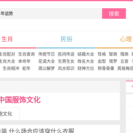
搜索
生肖
民俗
心理
生肖配对
生肖查询
传统节日
民间传说
结婚大全
性格
智商
情商
生肖大全
本命年
花语大全
生男生女
姓名大全
血型
塔罗
五官
生肖相冲
蛇年
周公解梦
风水知识
财神方位
称骨骨重
周易梅
中国服饰文化
袍文化
着装 什么场合应该穿什么衣服