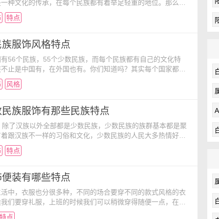
是一种文化的传承，在每个民族都有着举足轻重的地位。那么中
民族服饰都有着哪些特点呢？跟小编一起来看看吧！ 1、傣族
饰
特点
云南省物有的少数民族，主要分布于云南省南部和西部的河谷平
版纳傣族自治州和德宏傣族，景颇族自治州是傣族主要的居住
的地方，都是热带、亚热带地区，那里气候温热，山林茂密
民族服饰风格特点
有56个民族，55个少数民族，而每个民族都有自己的文化特
族不止是中国有，在外国也有。你们知道吗？其实每个国家都有
想知道外国的少数民族是什么样的吗？就让小编带大家一起来看
饰
风格
数民族服饰风格特点吧！ 美国苗族服饰 他们的民族服装
类似，但是他们有个仿自越南其他民族“奥黛”的“苗族长衫”，其
深色的连衣长裙，男女都穿，很有特色。都是一些
数民族服饰有那些民族特点
，除了汉族以外全部都是少数民族，少数民族的族群基本都是聚
有着跟汉族不一样的习俗和文化，少数民族的人民大多热情好
民族了解有多少呢？对于少数民族服饰你了解吗？ 阿昌族，
饰
特点
以青布包头；未婚者穿长裤，盘辫簪花。男子着黑衣裤，背通帕
昌刀。阿昌刀属长刀类，为滇缅边境各民族所喜爱。 白族，
、蓝裤、黑紫丝绒背心，扎绣花围腰，用花包头、银首饰，
饰便装有哪些特点
生活中，衣服也分很多种，不同的场合要穿不同的款式风格的衣
候我们要穿礼服，上班的时候我们可以稍微穿得随便一点，在家
休闲服，出门旅游或者爬山的时候我们穿运动服。在少数民族
特点