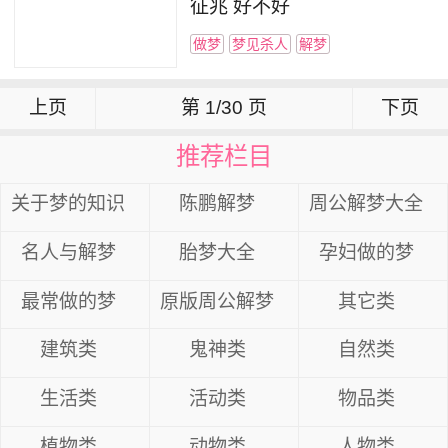
征兆 好不好
做梦
梦见杀人
解梦
上页
第 1/30 页
下页
推荐栏目
关于梦的知识
陈鹏解梦
周公解梦大全
名人与解梦
胎梦大全
孕妇做的梦
最常做的梦
原版周公解梦
其它类
建筑类
鬼神类
自然类
生活类
活动类
物品类
植物类
动物类
人物类