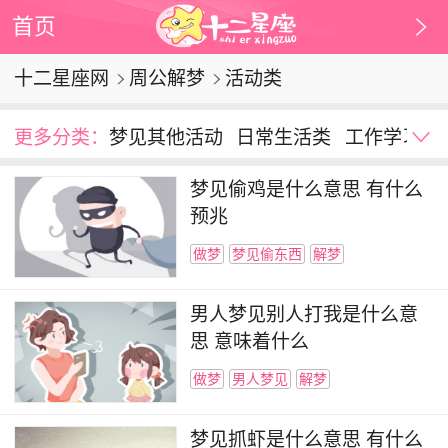
首页
十二星座网
周公解梦
活动类
更多分类：
梦见其他活动
日常生活类
工作学习
动作类
运动类
娱乐类
劳动类
梦见喝酒
梦见偷鸡是什么意思 有什么
梦见偷东西
梦见上课
梦见坐牢
梦见爬山
预兆
梦见考试
梦见钓鱼
梦见游泳
梦见打架
做梦
梦见偷东西
解梦
梦见拔牙
梦见逃跑
梦见吃饺子
梦见拖地
梦见杀人
男人梦见别人打我是什么意
思 意味着什么
做梦
男人梦见
解梦
梦见抓虾是什么意思 有什么