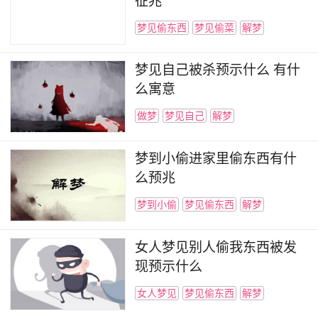
征兆
梦见偷东西
梦见偷菜
解梦
梦见自己被杀预示什么 有什
么寓意
做梦
梦见自己
解梦
梦到小偷进家里偷东西有什
么预兆
梦到小偷
梦见偷东西
解梦
女人梦见别人偷我东西被发
现预示什么
女人梦见
梦见偷东西
解梦