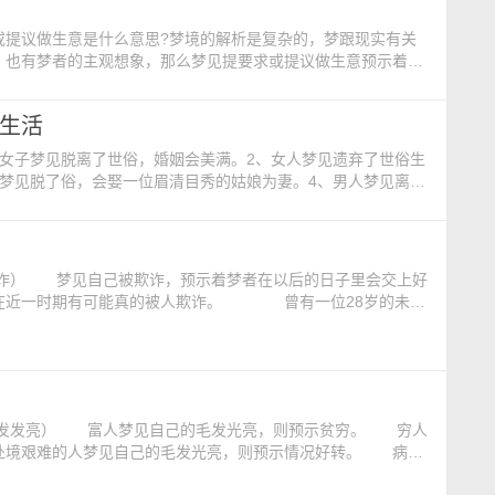
提议做生意是什么意思?梦境的解析是复杂的，梦跟现实有关
，也有梦者的主观想象，那么梦见提要求或提议做生意预示着什
与自己没有恋爱或婚姻关系的男人提出非礼的要求 —— 健康
 意味着想经商，这种思想由来以久，但
生活
婚女子梦见脱离了世俗，婚姻会美满。2、女人梦见遗弃了世俗生
子梦见脱了俗，会娶一位眉清目秀的姑娘为妻。4、男人梦见离弃
脱了俗，生意会发财。6、惯犯梦见脱离了红尘，很快会被逮捕。
忍受病痛的折磨。
在近一时期有可能真的被人欺诈。 曾有一位28岁的未婚
花了几千元买的巧夺天工钻戒居然是假的。我决定到法院起诉，起
能让更多的消费者别再上当受骗&r
处境艰难的人梦见自己的毛发光亮，则预示情况好转。 病人
债之人梦见自己的毛发光亮，则预示有能力偿还债务。