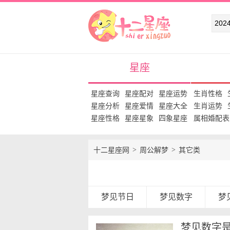
十二星座网
星座
星座查询
星座配对
星座运势
生肖性格
星座分析
星座爱情
星座大全
生肖运势
星座性格
星座星象
四象星座
属相婚配表
十二星座网
周公解梦
其它类
梦见节日
梦见数字
梦
梦见数字是