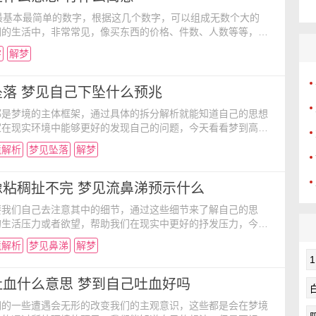
最基本最简单的数字，根据这几个数字，可以组成无数个大的
们的生活中，非常常见，像买东西的价格、件数、人数等等，数
广泛。那么做梦梦见数字是什么意思？有什么寓意呢？下面就跟
字
解梦
解梦吧。 一、梦境解析 梦见数字，思维虽然灵敏，但是
来却不太顺畅。容易在数字问题上出错，这两天的你必须要反复
全稳妥。涉及到文字的工作/学业，也要考虑它有没有歧
落 梦见自己下坠什么预兆
都是梦境的主体框架，通过具体的拆分解析就能知道自己的思想
家在现实环境中能够更好的发现自己的问题，今天看看梦到高空
己下坠有什么预兆？ 一、梦境分析： 梦见高空坠落，脑
境解析
梦见坠落
解梦
一天。情人一句不经意的话，让你整天都魂不守舍的。买个礼物
的你也可以好好慰劳自己。繁杂的工作/学业让你无暇轻松，不
成。 二、梦见该梦境提示： 怀孕的人梦见高空坠
像粘稠扯不完 梦见流鼻涕预示什么
要我们自己去注意其中的细节，通过这些细节来了解自己的思
的生活压力或者欲望，帮助我们在现实中更好的抒发压力，今天
像粘稠扯不完，梦见流鼻涕的预示主要有什么？ 一、梦境分
境解析
梦见鼻涕
解梦
涕像粘稠扯不完，喜欢就要大声说出来！感情的处理态度，往
所理解呢！明明是相爱的人，却出现了隔膜的局面！煎熬太久的
呢！今天的你座人，希望打破僵局的话，要学着主动一点，小
吐血什么意思 梦到自己吐血好吗
们的一些遭遇会无形的改变我们的主观意识，这些都是会在梦境