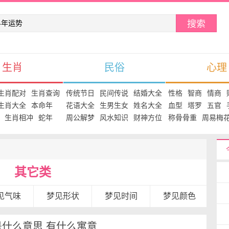
搜索
生肖
民俗
心理
生肖配对
生肖查询
传统节日
民间传说
结婚大全
性格
智商
情商
生肖大全
本命年
花语大全
生男生女
姓名大全
血型
塔罗
五官
生肖相冲
蛇年
周公解梦
风水知识
财神方位
称骨骨重
周易梅
其它类
见气味
梦见形状
梦见时间
梦见颜色
什么意思 有什么寓意