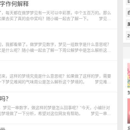
字作何解释
了，每天都在做梦梦见有一天可以中彩票，中个五百万的。那么
如果去买了真的会中奖吗？随小编一起去了解一下。 梦见彩
梦见彩票数字，今天你们在外出以及运动的时候要注意自我保
也不可以冲动，否则恐怕会招来别人不停的罗嗦。 梦见彩票
的，我都看晕了。做梦梦见数字，梦见一组数字是什么意思呢？
义是什么呢？随小编一起去了解一下周公解梦中是怎么解析这样
： 吉凶指数：89 梦见写有字的白纸，是吉兆。 梦见
数字，给自己一些回旋的空间！今天的你很容易就因为一时之
而来，这样的梦境究竟是什么意思呢？如果做了这样的梦，需要
一下梦见难闻的气味周公是怎么解析这个梦境的。 梦见难闻
梦见难闻的气味，真是让人伤心的孩子！今天的你就像一个青
出连自己都觉得吃惊的话，令长辈觉得好伤心。让你收拾一下房
吗？
，梦见一串数字，做这样的梦是怎么回事呢？”今天，小编针对
的梦境做了一下分析，希望对这位网友有帮助。 梦见一串数
见写有字的白纸，是吉兆。 梦见数字往往有比较特别的含
你，今天无论什么工作/学业都要亲历亲为，因此琐细的小事就