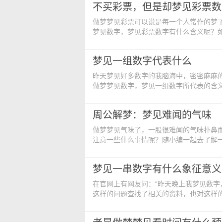
不买彩票，但是却梦见彩票数
起来。小心自己在不知不觉间就遭到孤
做梦梦见彩票可以说是每一个人常作的梦
梦见数字，梦见彩票数字有什么含义呢？
票数字的周公解梦： 吉凶指数：84 
护，你们的身体容易受到磕碰伤损。遇事
梦见一组数字代表什么
数字，所代表的彩票号码是7。 梦
昨天梦见好多数字的我脑海中，密密麻麻
做梦梦见数字，梦见一组数字所代表的含
的梦境的。 梦见一组数字的周公解梦
数字往往有比较特别的含义。 梦见一组
周公解梦：梦见难闻的气味
气，把事情做绝，把话说死！事情总有
做梦梦见气味了，一股很难闻的气味扑鼻
注意一些什么事情呢？随小编一起去了解
的气味的周公解梦： 吉凶指数：77 
春期的小孩子一样，出于叛逆的心理，说
梦见一串数字有什么象征意义
间，快点找个BF不要孤苦伶仃&he
在官网上有网友问：“昨天晚上我梦见数字
这样的问题查找了相关的资料，也对这样
字的周公解梦： 吉凶指数：82 梦
义。 梦见一串数字，对别人不大信任的