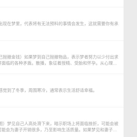
好面临的各种矛盾。散播，象征着授精、受胎和怀孕。从心理的
，才能正确表达自己。在精神层面上，梦里的撒播表示梦者具有
）梦见感觉到了冬季，周围寒冷，通常表示生活舒适幸福。
可能会为妻子开销很多，乃至影响生活质量。如果梦见和妻子一
婚女人梦见自己从高处滑下来，暗示丈夫收入可能要降低，生活