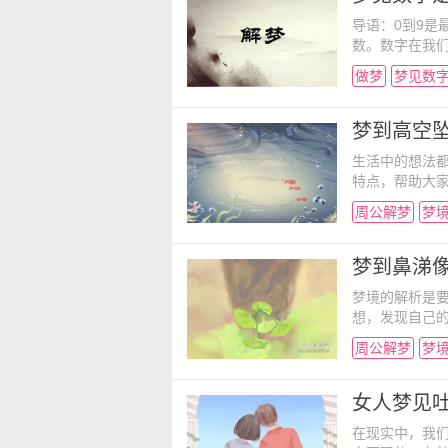
导语：0到9是
数。数字在我
字的运用非常
做梦
梦见数
着小编一起来
要口头表达出
检验才能保证安
梦到高空坠
生活中的想法
特点，帮助大
坠落、梦见自
周公解梦
梦
筋转个不停的
讨好情人；单身
过仍可顺利完
梦到鼻涕
梦境的解析是
想，发现自己
看看梦到鼻涕
周公解梦
梦
析： 梦见鼻
往不能为对方
感情容易变味
女人梦见
在现实中，我