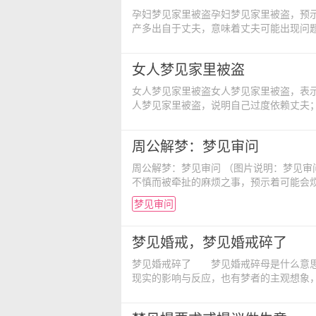
孕妇梦见家里被盗孕妇梦见家里被盗，预
产多出自于丈夫，意味着丈夫可能出现问
因缘和定数。建议你，要常常和丈夫交流
女人梦见家里被盗
女人梦见家里被盗女人梦见家里被盗，表
人梦见家里被盗，说明自己过度依赖丈夫
周公解梦：梦见审问
周公解梦：梦见审问 （图片说明：梦见审问） 梦见警察对自己严加审问，表明梦者内心藏着由于行为
不慎而被牵扯的麻烦之事，预示着可能会
面掌握计划的进展情况，意味着计划将会
梦见审问
问犯罪嫌疑人。这个犯罪嫌疑人很狡猾，
梦见婚戒，梦见婚戒碎了
梦见婚戒碎了 梦见婚戒碎母是什么意思
现实的影响与反应，也有梦者的主观想象
婚戒，不祥之兆，是生病的预兆。 2、