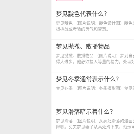
梦见靛色代表什么？
梦见靛色 （图片说明：靛色设计图）靛色出现在梦里，代表将有无法预料的事情会发生，这就需要你有承
担挑战或考验的勇气和智慧。
梦见抛撒、散播物品
梦见抛撒、散播物品 （图片说明：梦到自己抛撤金钱）如果梦到自己抛撤物品，表示梦者努力以少付出求
得大进步。他必须投入等量的精力，处理
角度看，梦者必须开发自我有创见的一面
基本的概念和能力。
梦见冬季通常表示什么？
梦见冬季 （图片说明：冬季摄影图
梦见滑落暗示着什么？
梦见滑落 （图片说明：从高处滑落的漫画图）梦见自己人高处滑下来，暗示职场上将面临挫折，可能会被
降职。丈夫梦见妻子从高处滑下来，预示
块儿滑倒，暗示夫妻恩爱，家庭和睦。已