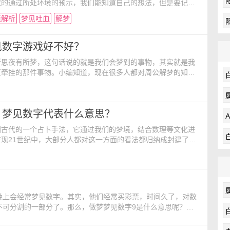
效的通过所处环境的预示，我们能知道自己的想法，但是要记住
节，今天看看女人梦境解析，女人梦见吐血什么意思？ 一、
境解析
梦见吐血
解梦
女人梦见吐血，人气运高涨的一天，不知怎麽回事就是处处受
在这样成为众人目光焦点的时候更要注重一下外表装饰啦。气质
较能衬托你的品味，首饰上则是以真品为佳，即使只是小小
见数字游戏好不好？
所思夜有所梦，这句话说的就是我们会梦到的事物，其实就是我
直牵挂的那件事物。小编知道，现在很多人都对周公解梦的知识
疑，其实这是一个文化。那么，你们知道梦见数字游戏是什么含
妨就跟小编一起来了解一下吧。 梦见数字游戏的周公解
数：66 梦见数字，表示因为做错了事心理上感到压力和懊
：梦见数字代表什么意思？
果不在言行上小心，损失可能更大。 梦见数字，表示我们
国古代的一个占卜手法，它通过我们的梦境，结合数理等文化进
现21世纪中，大部分人都对这一方面的看法都归纳成封建了
。那么，你们知道梦见梦见数字代表是什么含义吗？它是不是想
么呢？现在有兴趣的朋友不妨就来了解一下吧。 梦见了数字
的周公解梦： 吉凶指数：72 做梦梦到数字，说明我们可
，心理上感到压力和懊悔，要是我们在说话和行为有什么
晚上会经常梦见数字。其实，他们经常买彩票，时间久了，对数
不可分割的一部分了。那么，做梦梦见数字9是什么意思呢？随
公解梦： 吉凶指数：90 梦见写有字的白纸，是吉兆。
的任性，以自我为中心的倾向。使得周围对你的态度也跟着冷淡