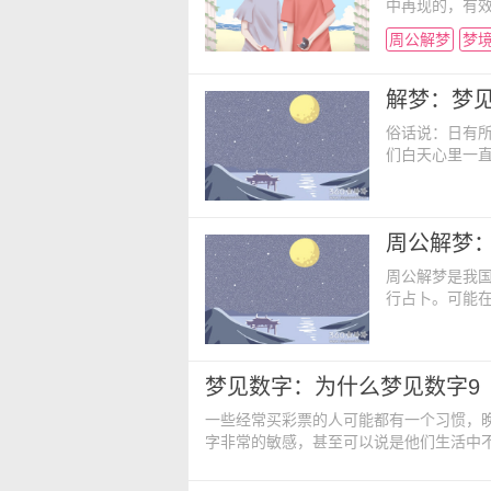
中再现的，有
自己的梦境细
周公解梦
梦
梦境分析： 
人欢迎。当然
高尚的装扮比
解梦：梦
俗话说：日有
们白天心里一
产生很大的怀
义吗？现在不
梦： 吉凶指
周公解梦
悔，做梦者如
周公解梦是我
行占卜。可能在
吧，其实不然
要提醒我们什
代表什么意思
梦见数字：为什么梦见数字9
能做错了事情
一些经常买彩票的人可能都有一个习惯，
字非常的敏感，甚至可以说是他们生活中
小编去了解一下。 梦见数字九的周
梦见数字九，行动与发言都带点像小孩般