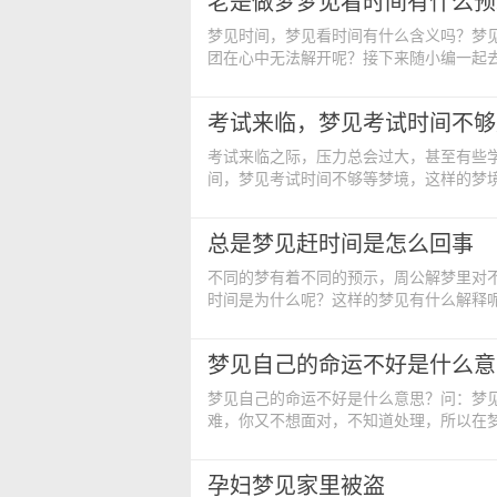
老是做梦梦见看时间有什么预
能让你忙
梦见时间，梦见看时间有什么含义吗？梦
团在心中无法解开呢？接下来随小编一起
团。 梦见看时间的周公解梦： 梦见
对时间，表明你是一位时间观念非常强的
考试来临，梦见考试时间不够
工作很忙，事务或交际很多，这个梦预示
考试来临之际，压力总会过大，甚至有些
间，梦见考试时间不够等梦境，这样的梦
这个梦境，希望可以缓解一下同学们的
梦见考试，吉兆，学习成绩会如鱼得水
总是梦见赶时间是怎么回事
困难，明最近你进行的某件事情，或许
不同的梦有着不同的预示，周公解梦里对
时间是为什么呢？这样的梦见有什么解释
惑。 梦见赶时间的周公解梦： 吉凶
得到大家的承认哦！你的运气真的蛮好，
梦见自己的命运不好是什么意
呢！恋情方面依然是春暖花开，但是你的
梦见自己的命运不好是什么意思？问：梦
难，你又不想面对，不知道处理，所以在
我安慰和怜惜。1、梦见别人说自己有难
而有更好的收获。2、梦见是自己身边的
孕妇梦见家里被盗
要解决，而大多数是身心疲倦的困扰，比