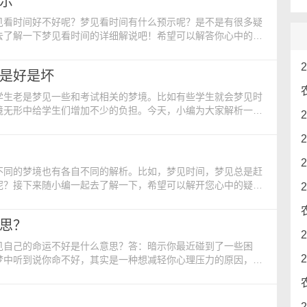
示
见看时间好不好呢？梦见看时间有什么预示呢？是不是有很多疑
去了解一下梦见看时间的详细解说吧！希望可以解答你心中的疑
看时间，代表的是事业上的成功。如果在梦中梦见自己正在核
人，而且也是一位非常讲究信用之人。梦中核对时间，说明你的
是好是坏
学生老是梦见一些和考试相关的梦境。比如有些学生就会梦见时
境无形中给学生们增加不少的负担。今天，小编为大家解析一下
负担。 梦见考试时间不够的周公解梦： 吉凶指数：98
。 梦见自己参加考试，意味着生活能获得成功。 梦见考试
不同的梦境也有各自不同的解析。比如，梦见时间，梦见总是赶
呢？接下来随小编一起去了解一下，希望可以解开您心中的疑
指数：94 梦见赶时间，一直以来坚持在做的事情，今天会
向长辈或上司/老师提出合理的要求，也是理所当然能得到应允
思？
见自己的命运不好是什么意思？答：暗示你最近碰到了一些困
梦中听到说你命不好，其实是一种想减轻你心理压力的原因，自
，如果是陌生人的话，预示梦者的事业会丰收，会有贵人帮助从
亲戚或是家人告诉自己有难的话，预示梦者最近有困难发生，需
如