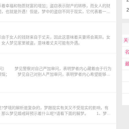
示着幸福和物质财富的增加；盗窃表示财产的转移，而女人的财
题，也就是外遇！但是，梦中的盗窃不同于现实，它代表着一种
、沟通。
示由于女人的钱财来自于丈夫，因此这意味着夫妻将会离异。女
；女人梦见家里被盗，意味着丈夫可能有外遇。
烦恼； 梦见自己对别人严加审问，表明梦者内心希望能够全
稳步进行。 一位34岁的男士说：“梦中，我梦见自己正在审
是一位二进宫之人，开始时，他东拉
?梦境的解析是复杂的，梦跟现实有关又不受现实的影响，有
，那么梦见婚戒碎预示着什么呢?请看下面的解梦。 1、梦见
梦见婚戒碎了，吉兆，生活会很顺利。